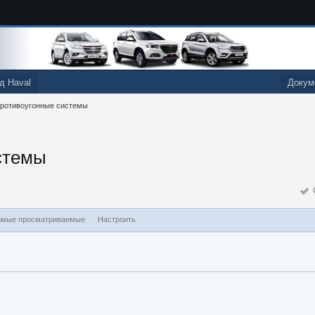
д Haval
Докум
противоугонные системы
стемы
О
мые просматриваемые
Настроить