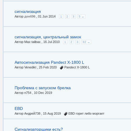
сигнализация
Автор
ден696
,
01 Jun 2014
1
2
3
5 →
сигнализация, центральный замок
Автор Max-talibax ,
16 Jul 2010
1
2
3
82 →
Автосигнализация Pandect X-1800 L
Автор Venedikt ,
25 Feb 2020
Pandect X-1800 L
Проблема с запуском брелка
Автор n754 ,
10 Dec 2019
EBD
Автор Андрей738 ,
15 Aug 2019
EBD горит либо моргает
Сигнализаторщики есть?