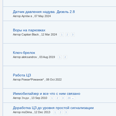
Датчик давления надува. Дизель 2.8
Автор Артём в ,
07 May 2024
Воры на парковках
Автор Capitan Black ,
12 Mar 2024
1
2
3
Ключ-брелок
Автор aleksandrov ,
03 Aug 2019
1
2
Работа ЦЗ
Автор Роман*Романов* ,
08 Oct 2022
Иммобилайзер и все что с ним связано
Автор
Энди
,
13 Sep 2010
1
2
3
26 →
Доработка ЦЗ до уровня простой сигнализации
Автор msDima ,
12 Dec 2013
1
2
3