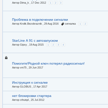
Автор Dima_k ,
17 Dec 2012
1
2
3
Проблема в подключении сигналки
Автор Krolik.Bezobraznik ,
29 Aug 2016
сигналка
1
2
StarLine А 91 с автозапуском
Автор Gipsy ,
19 Aug 2015
1
2
3
4
Помогите!Родной ключ потерял радиосигнал!
Автор vm75 ,
29 Jun 2017
Инструкция к сигналке
Автор GLOBUS ,
17 Apr 2017
нет блокировки стартера
Автор cthutqd ,
25 Jul 2012