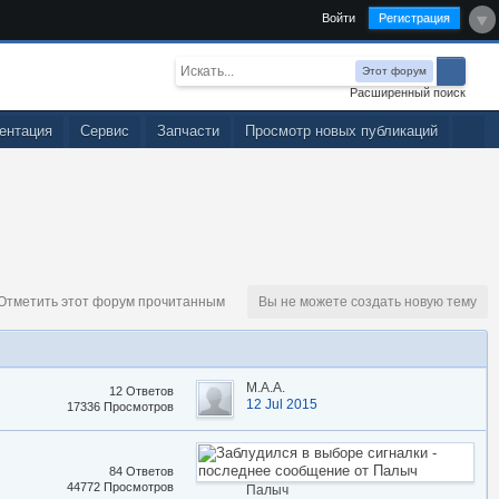
Войти
Регистрация
Этот форум
Расширенный поиск
ентация
Сервис
Запчасти
Просмотр новых публикаций
тметить этот форум прочитанным
Вы не можете создать новую тему
М.А.А.
12 Ответов
12 Jul 2015
17336 Просмотров
84 Ответов
44772 Просмотров
Палыч