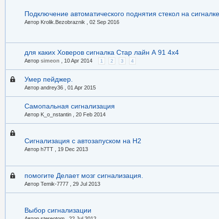
Подключение автоматического поднятия стекол на сигналк
Автор Krolik.Bezobraznik ,
02 Sep 2016
для каких Ховеров сигналка Стар лайн А 91 4х4
Автор
simeon
,
10 Apr 2014
1
2
3
4
Умер пейджер.
Автор andrey36 ,
01 Apr 2015
Самопальная сигнализация
Автор K_o_nstantin ,
20 Feb 2014
Сигнализация с автозапуском на H2
Автор h7TT ,
19 Dec 2013
помогите Делает мозг сигнализация.
Автор Temik-7777 ,
29 Jul 2013
Выбор сигнализации
Автор stereotom ,
22 Jul 2012