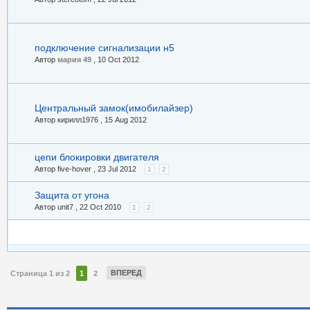
подключение сигнализации н5
Автор
мария 49
,
10 Oct 2012
Центральный замок(имобилайзер)
Автор кирилл1976 ,
15 Aug 2012
цепи блокировки двигателя
Автор five-hover ,
23 Jul 2012
1
2
Защита от угона
Автор unit7 ,
22 Oct 2010
1
2
ВПЕРЕД
Страница 1 из 2
1
2