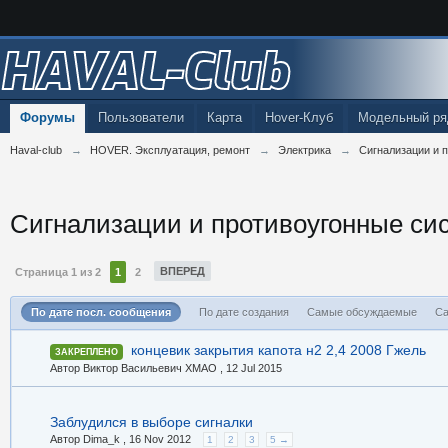
HAVAL-Club
Форумы
Пользователи
Карта
Hover-Клуб
Модельный ря
Haval-club
→
HOVER. Эксплуатация, ремонт
→
Электрика
→
Сигнализации и 
Сигнализации и противоугонные си
ВПЕРЕД
Страница 1 из 2
1
2
По дате посл. сообщения
По дате создания
Самые обсуждаемые
Са
концевик закрытия капота н2 2,4 2008 Гжель
ЗАКРЕПЛЕНО
Автор Виктор Васильевич ХМАО ,
12 Jul 2015
Заблудился в выборе сигналки
Автор Dima_k ,
16 Nov 2012
1
2
3
5 →