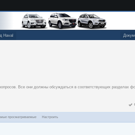
д Haval
Докум
 вопросов. Все они должны обсуждаться в соответствующих разделах ф
О
мые просматриваемые
Настроить