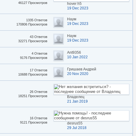
46127 Просмотров
hover h5
19 Dec 2023
Наум
1335 Ответов
19 Dec 2023
170806 Просмотров
Наум
43 Ответов
19 Dec 2023
32271 Просмотров
Ant9356
4 Ответов
10 Jan 2022
9176 Просмотров
Гришаев Андрей
17 Ответов
20 Nov 2020
10688 Просмотров
26 Ответов
18251 Просмотров
Владелец
21 Jan 2019
16 Ответов
9121 Просмотров
desrus55
29 Jul 2018