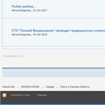
Рыбак рыбака....
Автор Владелец ,
23 Jun 2017
СТК "Омский Внедорожник" проводит традиционное снежно
Автор Владелец ,
29 Jan 2018
Страница 1 из 1
Haval-club
→
ЖИЗНЬ КЛУБА
→
Города
→
Омск и Омская область
Изменить стиль
Помощь