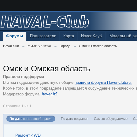
HAVAL-Club
Форумы
Пользователи
Карта
Hover-Клуб
Модельный ря
Haval-club
→
ЖИЗНЬ КЛУБА
→
Города
→
Омск и Омская область
Омск и Омская область
Правила подфорума
В этом подразделе действуют общие
правила форума Hover-club.ru.
Кроме того, в этом подразделе запрещается обсуждение технических
Модератор форума:
hover h5
Страница 1 из 1
По дате посл. сообщения
По дате создания
Самые обсуждаемые
Са
Ремонт 4WD