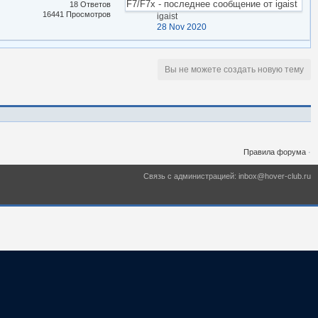
18 Ответов
16441 Просмотров
igaist
28 Nov 2020
Вы не можете создать новую тему
Правила форума
·
Связь с администрацией: inbox@hover-club.ru