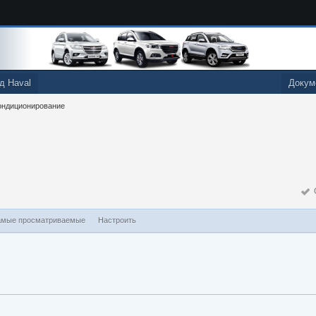
д Haval
Докум
ондиционирование
О
мые просматриваемые
Настроить