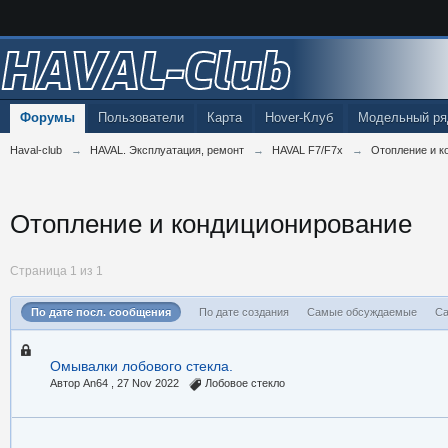
HAVAL-Club
Форумы
Пользователи
Карта
Hover-Клуб
Модельный ря
Haval-club
→
HAVAL. Эксплуатация, ремонт
→
HAVAL F7/F7x
→
Отопление и к
Отопление и кондиционирование
Страница 1 из 1
По дате посл. сообщения
По дате создания
Самые обсуждаемые
Са
Омывалки лобового стекла.
Автор An64 ,
27 Nov 2022
Лобовое стекло