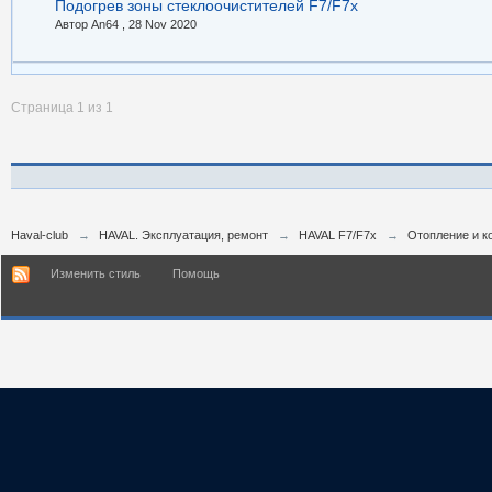
Подогрев зоны стеклоочистителей F7/F7x
Автор An64 ,
28 Nov 2020
Страница 1 из 1
Haval-club
→
HAVAL. Эксплуатация, ремонт
→
HAVAL F7/F7x
→
Отопление и к
Изменить стиль
Помощь