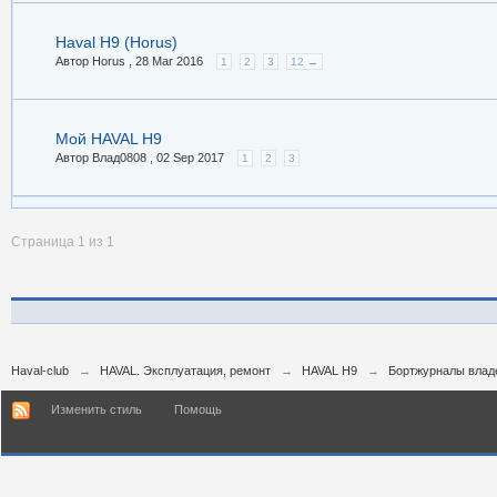
Haval H9 (Horus)
Автор Horus ,
28 Mar 2016
1
2
3
12 →
Мой HAVAL H9
Автор Влад0808 ,
02 Sep 2017
1
2
3
Страница 1 из 1
Haval-club
→
HAVAL. Эксплуатация, ремонт
→
HAVAL H9
→
Бортжурналы влад
Изменить стиль
Помощь