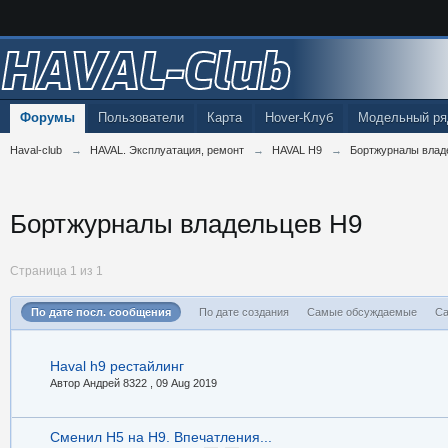
HAVAL-Club
Форумы
Пользователи
Карта
Hover-Клуб
Модельный ря
Haval-club
→
HAVAL. Эксплуатация, ремонт
→
HAVAL H9
→
Бортжурналы влад
Бортжурналы владельцев H9
Страница 1 из 1
По дате посл. сообщения
По дате создания
Самые обсуждаемые
Са
Haval h9 рестайлинг
Автор Андрей 8322 ,
09 Aug 2019
Сменил H5 на H9. Впечатления...