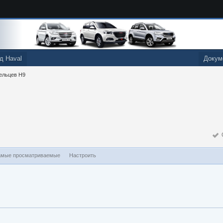
д Haval
Докум
ельцев H9
О
мые просматриваемые
Настроить