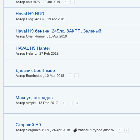
Автор anis1975 ,
22 Jul 2019
1
2
Haval H9 NUR
Автор Oleg142007 ,
19 Apr 2019
Haval H9 бензин, 245лс, 8АКПП, Зеленый.
Автор Олег Runner ,
13 Apr 2019
HAVAL H9 Hanter
Автор Helg_L ,
27 Feb 2019
Дневник BeerInside
Автор BeerInside ,
10 Mar 2018
1
2
Махнул, поглядев
Автор simple ,
13 Dec 2017
1
2
3
Старший Н9
Автор Sergunka 1969 ,
24 Apr 2018
хавал н9 турбо дизель
1
2