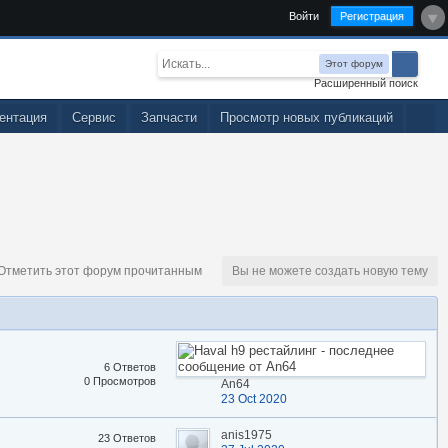
Войти
Регистрация
Этот форум
Расширенный поиск
ентация
Сервис
Запчасти
Просмотр новых публикаций
тметить этот форум прочитанным
Вы не можете создать новую тему
6 Ответов
0 Просмотров
An64
23 Oct 2020
anis1975
23 Ответов