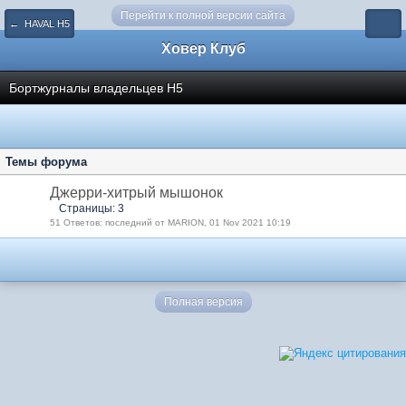
Перейти к полной версии сайта
← HAVAL H5
Ховер Клуб
Бортжурналы владельцев Н5
Темы форума
Джерри-хитрый мышонок
Страницы: 3
51 Ответов: последний от MARION, 01 Nov 2021 10:19
Полная версия