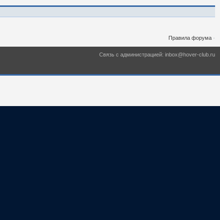
Правила форума
·
Связь с администрацией: inbox@hover-club.ru