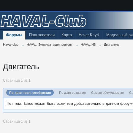
HAVAL-Club
Форумы
Пользователи
Карта
Hover-Клуб
Модельный ря
Haval-club
→
HAVAL. Эксплуатация, ремонт
→
HAVAL H5
→
Двигатель
Двигатель
Страница 1 из 1
По дате посл. сообщения
По дате создания
Самые обсуждаемые
Са
Нет тем. Такое может быть если тем действительно в данном форум
Страница 1 из 1