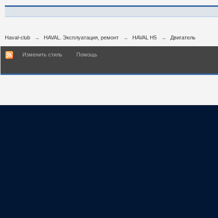
Haval-club
→
HAVAL. Эксплуатация, ремонт
→
HAVAL H5
→
Двигатель
Изменить стиль
Помощь