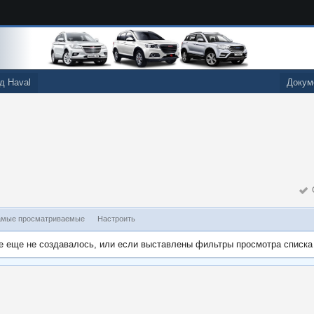
д Haval
Докум
О
мые просматриваемые
Настроить
е еще не создавалось, или если выставлены фильтры просмотра списка