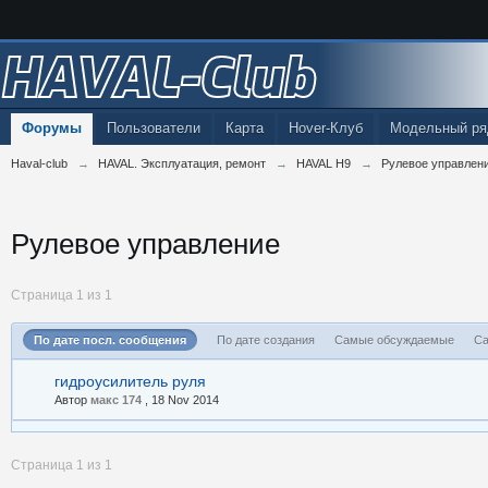
HAVAL-Club
Форумы
Пользователи
Карта
Hover-Клуб
Модельный ря
Haval-club
→
HAVAL. Эксплуатация, ремонт
→
HAVAL H9
→
Рулевое управлен
Рулевое управление
Страница 1 из 1
По дате посл. сообщения
По дате создания
Самые обсуждаемые
Са
гидроусилитель руля
Автор
макс 174
,
18 Nov 2014
Страница 1 из 1