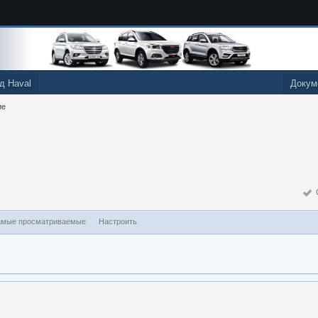
д Haval
Докум
ие
О
мые просматриваемые
Настроить