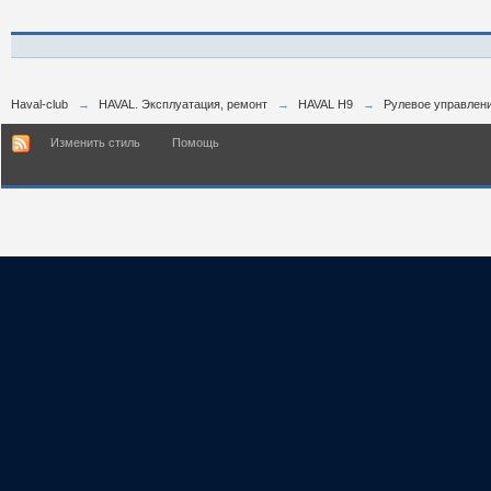
Haval-club
→
HAVAL. Эксплуатация, ремонт
→
HAVAL H9
→
Рулевое управлен
Изменить стиль
Помощь