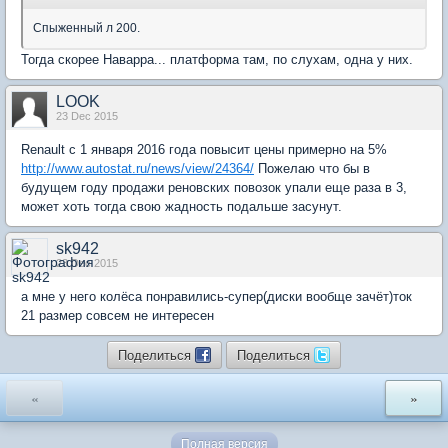
Спыженный л 200.
Тогда скорее Наварра... платформа там, по слухам, одна у них.
LOOK
23 Dec 2015
Renault с 1 января 2016 года повысит цены примерно на 5%
http://www.autostat.ru/news/view/24364/
Пожелаю что бы в
будущем году продажи реновских повозок упали еще раза в 3,
может хоть тогда свою жадность подальше засунут.
sk942
23 Dec 2015
а мне у него колёса понравились-супер(диски вообще зачёт)ток
21 размер совсем не интересен
Поделиться
Поделиться
«
»
Полная версия