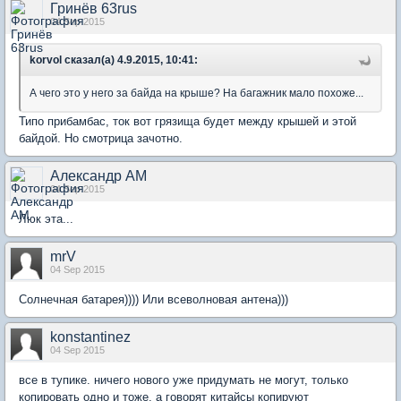
Гринёв 63rus
04 Sep 2015
korvol сказал(а) 4.9.2015, 10:41:
А чего это у него за байда на крыше? На багажник мало похоже...
Типо прибамбас, ток вот грязища будет между крышей и этой
байдой. Но смотрица зачотно.
Александр АМ
04 Sep 2015
Люк эта...
mrV
04 Sep 2015
Солнечная батарея)))) Или всеволновая антена)))
konstantinez
04 Sep 2015
все в тупике. ничего нового уже придумать не могут, только
копировать одно и тоже. а говорят китайсы копируют