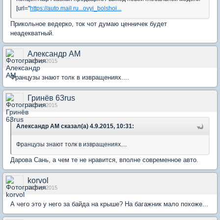
[url="
https://auto.mail.ru...ovyi_bolshoi...
Прикольное ведерко, ток чот думаю ценничек будет
неадекватный.
Александр АМ
04 Sep 2015
Французы знают толк в извращениях....
Гринёв 63rus
04 Sep 2015
Александр АМ сказал(а) 4.9.2015, 10:31:
Французы знают толк в извращениях....
Дарова Сань, а чем те не нравится, вполне современное авто.
korvol
04 Sep 2015
А чего это у него за байда на крыше? На багажник мало похоже...