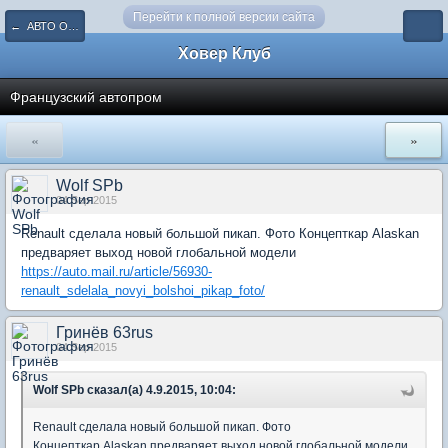
Перейти к полной версии сайта
← АВТО ОБОЗрение
Ховер Клуб
Французский автопром
«
»
Wolf SPb
04 Sep 2015
Renault сделала новый большой пикап. Фото Концепткар Alaskan
предваряет выход новой глобальной модели
https://auto.mail.ru/article/56930-
renault_sdelala_novyi_bolshoi_pikap_foto/
Гринёв 63rus
04 Sep 2015
Wolf SPb сказал(а) 4.9.2015, 10:04:
Renault сделала новый большой пикап. Фото
Концепткар Alaskan предваряет выход новой глобальной модели