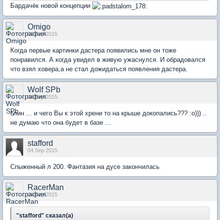
Бардачёк новой концепции
Omigo
04 Sep 2015
Когда первые картинки дастера появились мне он тоже
понравился. А когда увидел в живую ужаснулся. И обрадовался
что взял ховера,а не стал дожидаться появления дастера.
Wolf SPb
04 Sep 2015
блин ... и чего Вы к этой хрени то на крыше докопались??? :о))) ..
не думаю что она будет в базе ...
stafford
04 Sep 2015
Спыженный л 200. Фантазия на дусе закончилась
RacerMan
04 Sep 2015
"stafford" сказал(а)