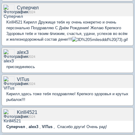
Суперчел
21 Feb 2024
Kirill4521 Кирилл Дружище тебя ну очень конкретно и очень
персонально Поздравляю С Днём Рождения! Желаю Крепкого
Здоровья тебе и твоим близким, счастья, удачи, успехов во всём
и железнодорожный состав денег!!!
alex3
21 Feb 2024
присоединяюсь
VITus
21 Feb 2024
Кирилл,здесь тоже тебя поздравляю! Крепкого здоровья и крутых
рыбалок!!!
Kirill4521
21 Feb 2024
Суперчел
,
alex3
,
VITus
, Спасибо други! Очень рад!