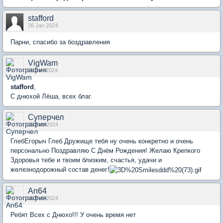
stafford
26 Jan 2024
Парни, спасибо за боздравления
VigWam
26 Jan 2024
stafford
,
С днюхой Лёша, всех благ.
Суперчел
03 Feb 2024
ГлебЕгорыч Глеб Дружище тебя ну очень конкретно и очень
персонально Поздравляю С Днём Рождения! Желаю Крепкого
Здоровья тебе и твоим близким, счастья, удачи и
железнодорожный состав денег!
An64
06 Feb 2024
Ребят Всех с Днюхо!!! У очень время нет