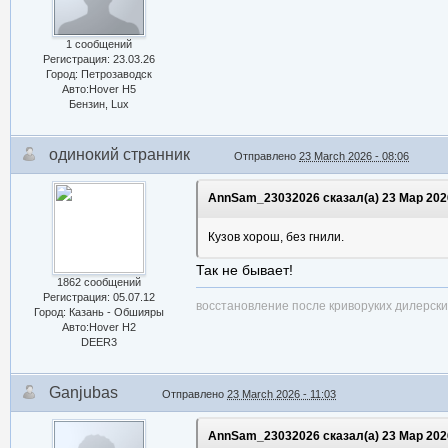
1 сообщений
Регистрация: 23.03.26
Город: Петрозаводск
Авто:Hover H5
Бензин, Lux
одинокий странник
Отправлено
23 March 2026 - 08:06
AnnSam_23032026 сказал(а) 23 Мар 2026
Кузов хорош, без гнили.
Так не бывает!
1862 сообщений
Регистрация: 05.07.12
восстановление после криворуких дилерски
Город: Казань - Обшияры
Авто:Hover H2
DEER3
Ganjubas
Отправлено
23 March 2026 - 11:03
AnnSam_23032026 сказал(а) 23 Мар 2026