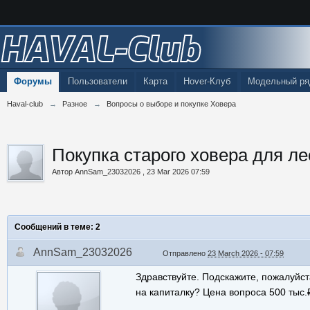
HAVAL-Club
Форумы
Пользователи
Карта
Hover-Клуб
Модельный ря
Haval-club
→
Разное
→
Вопросы о выборе и покупке Ховера
Покупка старого ховера для ле
Автор
AnnSam_23032026
,
23 Mar 2026 07:59
Сообщений в теме: 2
AnnSam_23032026
Отправлено
23 March 2026 - 07:59
Здравствуйте. Подскажите, пожалуйста
на капиталку? Цена вопроса 500 тыс.