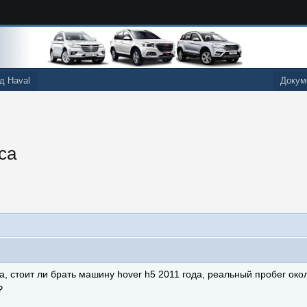
д Haval
Докум
са
, стоит ли брать машину hover h5 2011 года, реальный пробег окол
₽