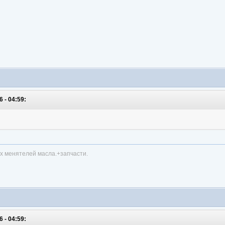
 - 04:59:
х менятелей масла.+запчасти.
 - 04:59: