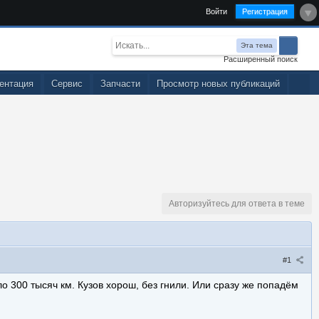
Войти
Регистрация
Эта тема
Расширенный поиск
ентация
Сервис
Запчасти
Просмотр новых публикаций
Авторизуйтесь для ответа в теме
#1
о 300 тысяч км. Кузов хорош, без гнили. Или сразу же попадём