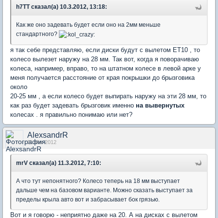
h7TT сказал(а) 10.3.2012, 13:18:
Как же оно задевать будет если оно на 2мм меньше
стандартного?
я так себе представляю, если диски будут с вылетом ЕТ10 , то
колесо вылезет наружу на 28 мм. Так вот, когда я поворачиваю
колеса, например, вправо, то на штатном колесе в левой арке у
меня получается расстояние от края покрышки до брызговика
около
20-25 мм , а если колесо будет выпирать наружу на эти 28 мм, то
как раз будет задевать брызговик именно
на вывернутых
колесах . я правильно понимаю или нет?
AlexsandrR
11 Mar 2012
mrV сказал(а) 11.3.2012, 7:10:
А что тут непонятного? Колесо теперь на 18 мм выступает
дальше чем на базовом варианте. Можно сказать выступает за
пределы крыла авто вот и забрасывает бок грязью.
Вот и я говорю - неприятно даже на 20. А на дисках с вылетом