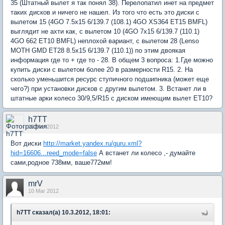
35 (Штатный вылет я так понял 38). Перелопатил инет на предмет
таких дисков и ничего не нашел. Из того что есть это диски с
вылетом 15 (4GO 7.5x15 6/139.7 (108.1) 4GO XS364 ET15 BMFL)
выглядит не ахти как, с вылетом 10 (4GO 7x15 6/139.7 (110.1)
4GO 662 ET10 BMFL) неплохой вариант, с вылетом 28 (Lenso
MOTH GMD ET28 8.5x15 6/139.7 (110.1)) по этим двоякая
информация где то + где то - 28. В общем 3 вопроса: 1.Где можно
купить диски с вылетом более 20 в размерности R15. 2. На
сколько уменьшится ресурс ступичного подшипника (может еще
чего?) при установки дисков с другим вылетом. 3. Встанет ли в
штатные арки колесо 30/9,5/R15 с диском имеющим вылет ЕТ10?
h7TT
10 Mar 2012
Вот диски
http://market.yandex.ru/guru.xml?
hid=16606...reed_mode=false
А встанет ли колесо ,- думайте
сами,родное 738мм, ваше772мм!
mrV
10 Mar 2012
h7TT сказал(а) 10.3.2012, 18:01: