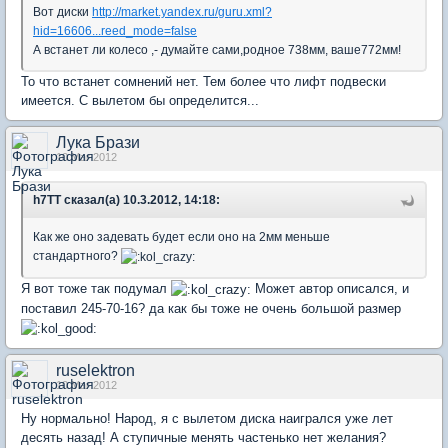
Вот диски
http://market.yandex.ru/guru.xml?
hid=16606...reed_mode=false
А встанет ли колесо ,- думайте сами,родное 738мм, ваше772мм!
То что встанет сомнений нет. Тем более что лифт подвески
имеется. С вылетом бы определится...
Лука Брази
10 Mar 2012
h7TT сказал(а) 10.3.2012, 14:18:
Как же оно задевать будет если оно на 2мм меньше
стандартного?
Я вот тоже так подумал
Может автор описался, и
поставил 245-70-16? да как бы тоже не очень большой размер
ruselektron
10 Mar 2012
Ну нормально! Народ, я с вылетом диска наигрался уже лет
десять назад! А ступичные менять частенько нет желания?