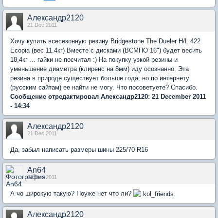
Александр2120
21 Dec 2011
Хочу купить всесезонную резину Bridgestone The Dueler H/L 422
Ecopia (вес 11.4кг) Вместе с дисками (ВСМПО 16") будет весить
18,4кг ... гайки не посчитал :) На покупку узкой резины и
уменьшение диаметра (клиренс на 8мм) иду осознанно. Эта
резина в природе существует больше года, но по интернету
(русским сайтам) ее найти не могу. Что посоветуете? Спасибо.
Сообщение отредактировал Александр2120: 21 December 2011
- 14:34
Александр2120
21 Dec 2011
Да, забыл написать размеры шины 225/70 R16
An64
22 Dec 2011
А чо широкую такую? Поуже нет что ли?
Александр2120