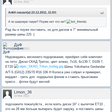
22 Dec 2011
An64 сказал(а) 22.12.2011, 11:03:
А чо широкую такую? Поуже нет что ли?
Рад бы и поуже поставить, но для дисков в 7" минимальный
размер шины 225 :(
ДаФ
10 Feb 2012
Недожидаясь весеннего подорожания, приобрел себе комплект
на лето: Диски СКАД Тритон, цвет алмаз, 7x16, 6x139.7, D109.7,
ET20
Шины Yokohama Geolandar
A/T-S (G012) 235/70 R16 106 H Колеса уже собрал и примерил,
вердикт - греть доп. подкрылки феном и ставить брызговики
sparco... фотки будут весной
Limon_36
10 Mar 2012
подскажите пожалуйста , если взять диски 16" с вылетом ЕТ10 ,
это на 28 мм больше выпирать будет наружу. и поставить шины