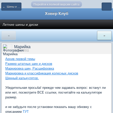
Перейти к полной версии сайта
← Шины и диски
Ховер Клуб
Летние шины и диски
«
»
Марийка
11 Sep 2011
Архив первой темы
Размер штатных шин и дисков
Маркировка шин, Расшифровка
Маркировка и классификация колесных дисков
Шинный калькулятор.
Убедительная просьба! прежде чем задавать вопрос: встанут ли
или нет, посмотрите ВСЕ ссылки, посчитайте на калькуляторе
размер.
и не забудьте после установки показать вашу обновку с
описанием
ТУТ