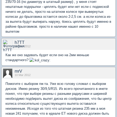
235/70-16 (по диаметру в штатный размер) , у меня стоят
нештатные подкрылки - цеплять будет или нет если с подвеской
ничего не делать, просто на штатном колесе при вывернутых
колесах до брызговика остается около 2-2,5 см. а если колеса из-
за вылета будут выпирать наружу, боюсь цеплять будут именно в
районе брызговиков. просто в наличии нашел именно с 10
вылетом
h7TT
10 Mar 2012
Как же оно задевать будет если оно на 2мм меньше
стандартного?
mrV
10 Mar 2012
Помогите с выбором пж-та. Уже всю голову сломал с выбором
дисков. Имею резину 30/9,5/R15. Из всего прочитанного в инете
понял, что при выборе резины с разными радиусами и шириной
необходимо подбирать вылет диска из соображения, что бы центр
колеса относительно существующего вылета оставался
неизменным. Исходя из того что штатная резина 235 мм а моя
новая 241 получаем, что в идеале ЕТ нового диска должен быть