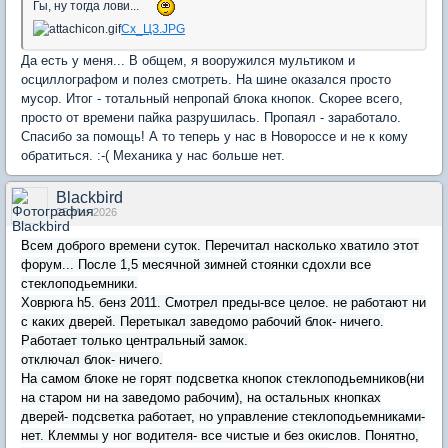
Гы, ну тогда лови...
Сх_ЦЗ.JPG
Да есть у меня... В общем, я вооружился мультиком и
осциллографом и полез смотреть. На шине оказался просто
мусор. Итог - тотальный непропай блока кнопок. Скорее всего,
просто от времени пайка разрушилась. Пропаял - заработало.
Спасибо за помощь! А то теперь у нас в Новороссе и не к кому
обратиться. :-( Механика у нас больше нет.
Blackbird
25 Mar 2026
Всем доброго времени суток. Перечитал насколько хватило этот
форум... После 1,5 месячной зимней стоянки сдохли все
стеклоподьемники.
Ховрюга h5. бенз 2011. Смотрел преды-все целое. не работают ни
с каких дверей. Перетыкал заведомо рабочий блок- ничего.
Работает только центральный замок.
отключал блок- ничего.
На самом блоке не горят подсветка кнопок стеклоподьемников(ни
на старом ни на заведомо рабочим), на остальных кнопках
дверей- подсветка работает, но управление стеклоподьемниками-
нет. Клеммы у ног водителя- все чистые и без окислов. Понятно,