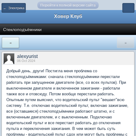
Перейти к полной версии сайта
← Электрика
Ховер Клуб
Стеклоподъёмники
«
»
alexyurist
06 Oct 2024
Добрый день, други! Постигла меня проблема со
стеклоподъёмниками: сначала стеклоподъёмники перестали
работать при запущенном двигателе (все, со всех пультов). При
выключенном двигателе и включенном зажигании - работали
также все и отовсюду. Потом вообще перестали работать.
Опытным путем выяснил, что водительский пульт "вешает"всю
систему. Т.е. отключаю водительский пульт, включаю зажигание,
все (оставшиеся) стеклоподъёмники работают штатно, и с
включенным двигателем, и с выключенным. Подключаю
водительский пульт и все перестает работать до отключения
пульта и переключения зажигания. В чем может быть суть
проблемы - водительский пульт сдох или могут быть проблемы с