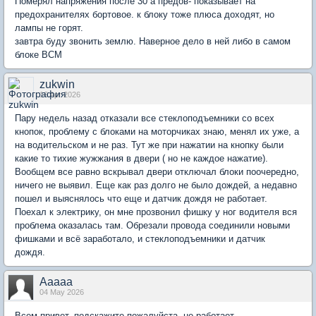
Померял напряжения после 30 а предов- показывает на
предохранителях бортовое. к блоку тоже плюса доходят, но
лампы не горят.
завтра буду звонить землю. Наверное дело в ней либо в самом
блоке BCM
zukwin
16 Apr 2026
Пару недель назад отказали все стеклоподъемники со всех
кнопок, проблему с блоками на моторчиках знаю, менял их уже, а
на водительском и не раз. Тут же при нажатии на кнопку были
какие то тихие жужжания в двери ( но не каждое нажатие).
Вообщем все равно вскрывал двери отключал блоки поочередно,
ничего не выявил. Еще как раз долго не было дождей, а недавно
пошел и выяснялось что еще и датчик дождя не работает.
Поехал к электрику, он мне прозвонил фишку у ног водителя вся
проблема оказалась там. Обрезали провода соединили новыми
фишками и всё заработало, и стеклоподъемники и датчик
дождя.
Ааааа
04 May 2026
Всем привет, подскажите пожалуйста, не работает