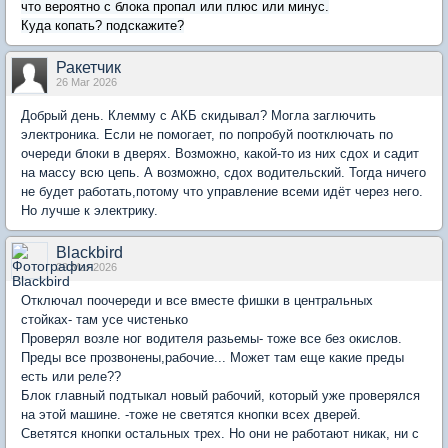
что вероятно с блока пропал или плюс или минус.
Куда копать? подскажите?
Ракетчик
26 Mar 2026
Добрый день. Клемму с АКБ скидывал? Могла заглючить
электроника. Если не помогает, по попробуй поотключать по
очереди блоки в дверях. Возможно, какой-то из них сдох и садит
на массу всю цепь. А возможно, сдох водительский. Тогда ничего
не будет работать,потому что управление всеми идёт через него.
Но лучше к электрику.
Blackbird
29 Mar 2026
Отключал поочереди и все вместе фишки в центральных
стойках- там усе чистенько
Проверял возле ног водителя разьемы- тоже все без окислов.
Преды все прозвонены,рабочие... Может там еще какие преды
есть или реле??
Блок главный подтыкал новый рабочий, который уже проверялся
на этой машине. -тоже не светятся кнопки всех дверей.
Светятся кнопки остальных трех. Но они не работают никак, ни с