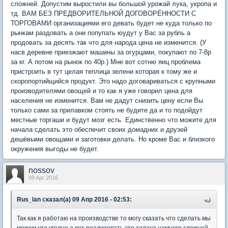
сложней. Допустим выростили вы большой урожай лука, укропа и
тд. ВАМ БЕЗ ПРЕДВОРИТЕЛЬНОЙ ДОГОВОРЁННОСТИ С
ТОРГОВАМИ организациями его девать будет не куда только по
рынкам раздовать а они попупать юудут у Вас за рубль а
продовать за десять так что для народа цена не изменится. (У
насв деревне приезжают машины за огурцами, покупают по 7-8р
за кг. А потом на рынок по 40р.) Мне вот сотню яиц проблема
пристроить в тут целая теплица зелени которая к тому же и
скоропортийщийся продукт. Это надо договариваться с крупными
производителями овощей и то как я уже говорил цена для
населения не изменится. Вам не дадут снизить цену если Вы
только сами за прилавком стоять не будите да и то подойдут
местные торгаши и будут мозг есть. Единственно что можите для
начала сделать это обеспечит своих домадних и друзей
дешёвыми овощами и заготовки делать. Но кроме Вас и близкого
окружения выгоды не будет.
nossov
09 Apr 2016
Rus_lan сказал(а) 09 Апр 2016 - 02:53:
Так как я работаю на производстве то могу сказать что сделать мы