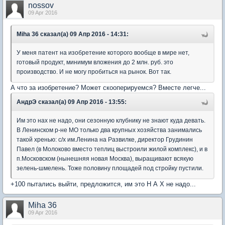
nossov
09 Apr 2016
Miha 36 сказал(а) 09 Апр 2016 - 14:31:
У меня патент на изобретение которого вообще в мире нет,
готовый продукт, минимум вложения до 2 млн. руб. это
производство. И не могу пробиться на рынок. Вот так.
А что за изобретение? Может скооперируемся? Вместе легче...
АндрЭ сказал(а) 09 Апр 2016 - 13:55:
Им это нах не надо, они сезонную клубнику не знают куда девать.
В Ленинском р-не МО только два крупных хозяйства занимались
такой хренью: с/х им.Ленина на Развилке, директор Грудинин
Павел (в Молоково вместо теплиц выстроили жилой комплекс), и в
п.Московском (нынешняя новая Москва), выращивают всякую
зелень-шмелень. Тоже половину площадей под стройку пустили.
+100 пытались выйти, предложится, им это Н А Х не надо...
Miha 36
09 Apr 2016