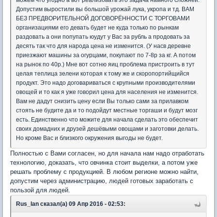
можем что угодно а вот реализовать это задача намного сложней.
Допустим выростили вы большой урожай лука, укропа и тд. ВАМ
БЕЗ ПРЕДВОРИТЕЛЬНОЙ ДОГОВОРЁННОСТИ С ТОРГОВАМИ
организациями его девать будет не куда только по рынкам
раздовать а они попупать юудут у Вас за рубль а продовать за
десять так что для народа цена не изменится. (У насв деревне
приезжают машины за огурцами, покупают по 7-8р за кг. А потом
на рынок по 40р.) Мне вот сотню яиц проблема пристроить в тут
целая теплица зелени которая к тому же и скоропортийщийся
продукт. Это надо договариваться с крупными производителями
овощей и то как я уже говорил цена для населения не изменится.
Вам не дадут снизить цену если Вы только сами за прилавком
стоять не будите да и то подойдут местные торгаши и будут мозг
есть. Единственно что можите для начала сделать это обеспечит
своих домадних и друзей дешёвыми овощами и заготовки делать.
Но кроме Вас и близкого окружения выгоды не будет.
Полностью с Вами согласен, но для начала нам надо отработать
технологию, доказать, что овчинка стоит выделки, а потом уже
решать проблему с продукцией. В любом регионе можно найти,
допустим через администрацию, людей готовых заработать с
пользой для людей.
Rus_lan сказал(а) 09 Апр 2016 - 02:53: