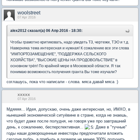
woolstreet
07 Apr 2016
alex2012 сказал(а) 06 Апр 2016 - 18:30:
Чтобы грамотно критиковать, надо увидеть ТЗ, чертежи, ТЭО и т.д.
Наверняка тема интересная и нужная! К сожалению все эти слова
"ИМПОРТОЗАМЕЩЕНИЕ", "ПОДДЕРЖКА СЕЛЬСКОГО
ХОЗЯЙСТВА", "ВЫСОКИЕ ЦЕНЫ НА ПРОДОВОЛЬСТВИЕ" в
основном трёп! По крайней мере в Московской области. Я так
понимаю возможность получения гранта Вы тоже изучали?
соглашусь, пока что написали - слова. мяса давай мяса :)
xxxxx
07 Apr 2016
Мдяяяя... Идея, допускаю, очень даже интересная, но, ИМХО, в
нынешней экономической ситуёвине в стране, когда не знаешь,
что будет даже после полудня, не говоря уже про завтрашний
день, к сожалению, бесперспективная...
Даже в "тучные"
годы наши доморощенные инвесторы предпочитали вложить
сегодня рубль, а прибыль в размере не менее 300% получить