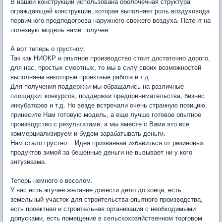
В нашей конструкции использована оболочечная структура
ограждающей конструкции, которая выполняет роль воздуховода
первичного предподогрева наружнего свежего воздуха. Патент на
полезную модель нами получен.
А вот теперь о грустном.
Так как НИОКР и опытное производство стоит достаточно дорого,
для нас, простых смертных, то мы в силу своих возможностей
выполняем некоторые проектные работа и т.д.
Для получения поддержки мы обращались на различные
площадки: конкурсов, поддержки предпринимательства, бизнес
инкубаторов и т.д. Но везде встречали очень странную позицию,
принесите Нам готовую модель, а еще лучше готовое опытное
производство с результатами, а мы вместе с Вами это все
коммерциализируем и будем зарабатывать деньги.
Нам стало грустно... Идея призванная избавиться от резиновых
продуктов зимой за бешенные деньги не вызывает ни у кого
энтузиазма.
Теперь немного о веселом.
У нас есть жгучее желание довести дело до конца, есть
земельный участок для строительства опытного производства,
есть проектная и строительная организация с необходимыми
допусками, есть помещение в сельскохозяйственном торговом