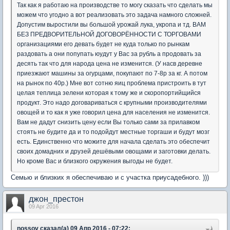
Так как я работаю на производстве то могу сказать что сделать мы
можем что угодно а вот реализовать это задача намного сложней.
Допустим выростили вы большой урожай лука, укропа и тд. ВАМ
БЕЗ ПРЕДВОРИТЕЛЬНОЙ ДОГОВОРЁННОСТИ С ТОРГОВАМИ
организациями его девать будет не куда только по рынкам
раздовать а они попупать юудут у Вас за рубль а продовать за
десять так что для народа цена не изменится. (У насв деревне
приезжают машины за огурцами, покупают по 7-8р за кг. А потом
на рынок по 40р.) Мне вот сотню яиц проблема пристроить в тут
целая теплица зелени которая к тому же и скоропортийщийся
продукт. Это надо договариваться с крупными производителями
овощей и то как я уже говорил цена для населения не изменится.
Вам не дадут снизить цену если Вы только сами за прилавком
стоять не будите да и то подойдут местные торгаши и будут мозг
есть. Единственно что можите для начала сделать это обеспечит
своих домадних и друзей дешёвыми овощами и заготовки делать.
Но кроме Вас и близкого окружения выгоды не будет.
Семью и близких я обеспечиваю и с участка приусадебного. )))
джон_престон
09 Apr 2016
nossov сказал(а) 09 Апр 2016 - 07:22: