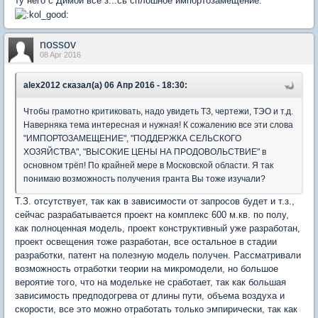
ту него с Димой всё з...сь сплошное импортозамещение.
nossov
08 Apr 2016
alex2012 сказал(а) 06 Апр 2016 - 18:30:
Чтобы грамотно критиковать, надо увидеть ТЗ, чертежи, ТЭО и т.д.
Наверняка тема интересная и нужная! К сожалению все эти слова
"ИМПОРТОЗАМЕЩЕНИЕ", "ПОДДЕРЖКА СЕЛЬСКОГО
ХОЗЯЙСТВА", "ВЫСОКИЕ ЦЕНЫ НА ПРОДОВОЛЬСТВИЕ" в
основном трёп! По крайней мере в Московской области. Я так
понимаю возможность получения гранта Вы тоже изучали?
Т.З. отсутствует, так как в зависимости от запросов будет и т.з.,
сейчас разрабатывается проект на комплекс 600 м.кв. по полу,
как полноценная модель, проект конструктивный уже разработан,
проект освещения тоже разработан, все остальное в стадии
разработки, патент на полезную модель получен. Рассматривали
возможность отработки теории на микромодели, но большое
вероятие того, что на модельке не сработает, так как большая
зависимость предподогрева от длины пути, объема воздуха и
скорости, все это можно отработать только эмпирически, так как