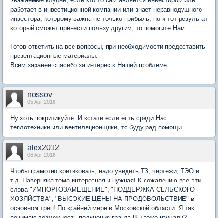
Уважаемые клубни, если кто то сам является инвестором или
работает в инвестиционной компании или знает неравнодушного
инвестора, которому важна не только прибыль, но и тот результат
который сможет принести пользу другим, то помогите Нам.
Готов ответить на все вопросы, при необходимости предоставить
презентационные материалы.
Всем заранее спасибо за интерес к Нашей проблеме.
nossov
05 Apr 2016
Ну хоть покритикуйте. И кстати если есть среди Нас
теплотехники или вентиляционщики, то буду рад помощи.
alex2012
06 Apr 2016
Чтобы грамотно критиковать, надо увидеть ТЗ, чертежи, ТЭО и
т.д. Наверняка тема интересная и нужная! К сожалению все эти
слова "ИМПОРТОЗАМЕЩЕНИЕ", "ПОДДЕРЖКА СЕЛЬСКОГО
ХОЗЯЙСТВА", "ВЫСОКИЕ ЦЕНЫ НА ПРОДОВОЛЬСТВИЕ" в
основном трёп! По крайней мере в Московской области. Я так
понимаю возможность получения гранта Вы тоже изучали?