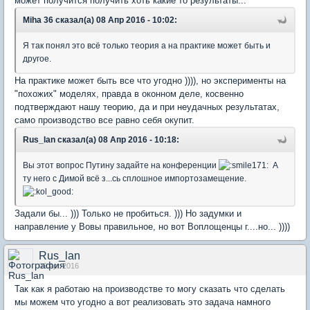
может получится получить хоть какие то результаты...
Miha 36 сказал(а) 08 Апр 2016 - 10:02:
Я так понял это всё только теория а на практике может быть и
другое.
На практике может быть все что угодно )))), но эксперименты на
"похожих" моделях, правда в оконном деле, косвенно
подтверждают нашу теорию, да и при неудачных результатах,
само производство все равно себя окупит.
Rus_lan сказал(а) 08 Апр 2016 - 10:18:
Вы этот вопрос Путину задайте на конференции
А
ту него с Димой всё з...сь сплошное импортозамещение.
Задали бы... ))) Только не пробиться. ))) Но задумки и
направление у Вовы правильное, но вот Воплощенцы г....но... ))))
Rus_lan
09 Apr 2016
Так как я работаю на производстве то могу сказать что сделать
мы можем что угодно а вот реализовать это задача намного