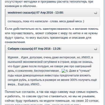
отсутствуют методики и программы расчета теплопотерь при
конвекции в оболочке.
woolstreet сказал(а) 07 Апр 2016 - 13:00:
соглашусь, пока что написали - слова. мяса давай мяса :)
Если действительно есть заинтересованность и желание помочь
или поучавствовать, может соберем с миру по нитке и не нужны
будут гранты, то могу выслать презентацию и описание для
ознакомления.
Сибиряк сказал(а) 07 Апр 2016 - 13:26:
Мдяяяя... Идея, допускаю, очень даже интересная, но, ИМХО, в
нынешней экономической ситуёвине в стране, когда не знаешь,
что будет даже после полудня, не говоря уже про завтрашний
день, к сожалению, бесперспективная...
Даже в "тучные"
годы наши доморощенные инвесторы предпочитали вложить
сегодня рубль, а прибыль в размере не менее 300% получить ещё
вчера... Ещё раз, ИМХО...
Полностью согласен, а так как надо самому еще семью кормить
и работать, то совсем грустно становиться, но мы не унываем,
сейчас буду пробывать на модели поменьше, на своих 10 сотках,