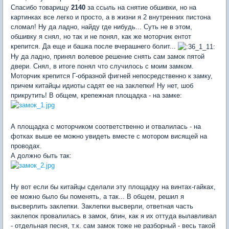
Спасибо товарищу
2140
за ссыль на снятие обшивки, но на
картинках все легко и просто, а в жизни я 2 внутренних пистона
сломал! Ну да ладно, найду где нибудь... Суть не в этом,
обшивку я снял, но так и не понял, как же моторчик ентот
крепится. Да еще и башка после вчерашнего болит...
Ну да ладно, принял волевое решение снять сам замок пятой
двери. Снял, в итоге понял что случилось с моим замком.
Моторчик крепится Г-образной фигней непосредственно к замку,
причем китайцы идиоты садят ее на заклепки! Ну нет, шоб
прикрутить! В общем, крепежная площадка - на замке:
А площадка с моторчиком соответственно и отвалилась - на
фотках выше ее можно увидеть вместе с мотором висящей на
проводах.
А должно быть так:
Ну вот если бы китайцы сделали эту площадку на винтах-гайках,
ее можно было бы поменять, а так... В общем, решил я
высверлить заклепки. Заклепки высверли, ответная часть
заклепок провалилась в замок, блин, как я их оттуда вылавливал
- отдельная песня, т.к. сам замок тоже не разборный - весь такой