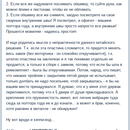
2. Если все же надумаете поснимать обшивку, то суйте руки, как
можно ближе к пистонам, чтобы их не обломать.
3. Если обшивку все же снимите, заодно посмотрите на свои
сварные внутренние швы! Я посмотрел, и офигел - машине
полтора года, а внутренние швы просто напросто все ржавые!
Прошелся мовилем - надеюсь простоят.
И еще родились мысли о непрактичности данного китайского
решения. Т.к. если эта пластина сломается, то придется менять
весь замок (без моторчика - он спокойно откручивается), т.к.
штатно пластина на заклепках и я так понимаю отдельно не
продается, а только в сборе с замком, потому что если бы шла в
ремкомплект - была бы откручиваемая. Потом, народ, кто пишет,
что никаких проблем с закрытием пятой двери не испытывает,
только долбать ее надо посильнее, чтоб закрывалась - я бы на
вашем месте призадумался. Я думаю, что и у меня этот держак
переломился, потому что к 5 двери от души прикладывался. А
крепление это пружинистость имеет, вот легкие вибрации туда
сюда за полтора года ее и до конали... а может и брак, конечно,
хотя раковин в металле - не обнаружил!
Ну вот вроде и хеппи-енд...