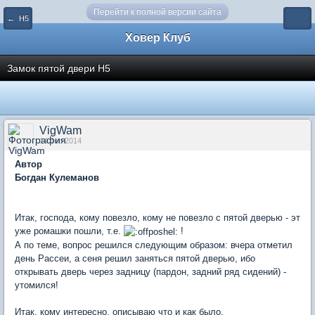
Перейти к полной версии сайта
← Н5
Ховер Клуб
Замок пятой двери Н5
VigWam
14 Jun 2014
Автор
Богдан Кулеманов
Итак, господа, кому повезло, кому не повезло с пятой дверью - эт
уже ромашки пошли, т.е.
!
А по теме, вопрос решился следующим образом: вчера отметил
день Рассеи, а сеня решил заняться пятой дверью, ибо
открывать дверь через задницу (пардон, задний ряд сидений) -
утомился!
Итак, кому интересно, описываю что и как было.