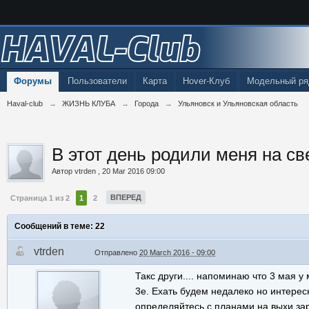
HAVAL-Club
Форумы
Пользователи
Карта
Hover-Клуб
Модельный ря
Haval-club
→
ЖИЗНЬ КЛУБА
→
Города
→
Ульяновск и Ульяновская область
В этот день родили меня на свет
Автор
vtrden
,
20 Mar 2016 09:00
ВПЕРЕД
Страница 1 из 2
1
2
Сообщений в теме: 22
vtrden
Отправлено
20 March 2016 - 09:00
Такс други.... напоминаю что 3 мая 
3е. Ехать будем недалеко но интерес
определяйтесь с планами на выхи за