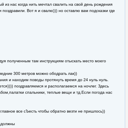
ый из нас когда нить мечтал свалить на свой день рождения
 поздравили. Вот я и свалю))) но оставлю вам подсказки где
едуя полученным там инструкциям отыскать место моего
едние 300 метров можно ободрать лак))
ния и находим поводы протянуть время до 24 нуль нуль.
тся)))) поздравляемся и располагаемся на ночлег. Здесь
абом,палатки спальники, теплые вещи и тд.Если погода нас
,главное все сЪесть чтобы обратно везти не пришлось))
ь должны