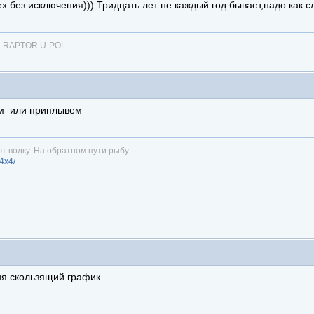
сех без исключения))) Тридцать лет не каждый год бывает,надо как с
ка RAPTOR U-POL
ем или приплывем
т водку. На обратном пути рыбу...
n4x4/
ня скользящий график