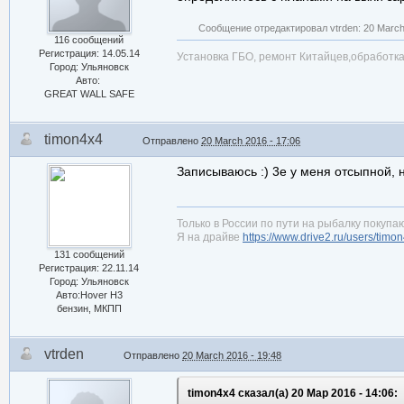
Сообщение отредактировал vtrden: 20 March 
116 сообщений
Регистрация: 14.05.14
Установка ГБО, ремонт Китайцев,обработ
Город: Ульяновск
Авто:
GREAT WALL SAFE
timon4x4
Отправлено
20 March 2016 - 17:06
Записываюсь :) 3е у меня отсыпной, 
Только в России по пути на рыбалку покупаю
Я на драйве
https://www.drive2.ru/users/timo
131 сообщений
Регистрация: 22.11.14
Город: Ульяновск
Авто:Hover H3
бензин, МКПП
vtrden
Отправлено
20 March 2016 - 19:48
timon4x4 сказал(а) 20 Мар 2016 - 14:06: