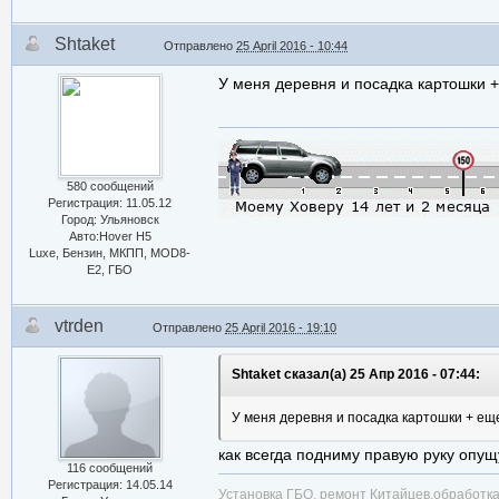
Shtaket
Отправлено
25 April 2016 - 10:44
У меня деревня и посадка картошки + 
580 сообщений
Регистрация: 11.05.12
Город: Ульяновск
Авто:Hover H5
Luxe, Бензин, МКПП, MOD8-
E2, ГБО
vtrden
Отправлено
25 April 2016 - 19:10
Shtaket сказал(а) 25 Апр 2016 - 07:44:
У меня деревня и посадка картошки + еще 
как всегда подниму правую руку опущу
116 сообщений
Регистрация: 14.05.14
Установка ГБО, ремонт Китайцев,обработ