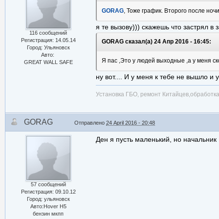
GORAG
, Тоже график. Второго после ночи
я те вызову))) скажешь что застрял в з
116 сообщений
Регистрация: 14.05.14
GORAG сказал(а) 24 Апр 2016 - 16:45:
Город: Ульяновск
Авто:
Я пас ,Это у людей выходные ,а у меня с
GREAT WALL SAFE
ну вот.... И у меня к тебе не вышло и
Установка ГБО, ремонт Китайцев,обработ
GORAG
Отправлено
24 April 2016 - 20:48
Ден я пусть маленький, но начальник
57 сообщений
Регистрация: 09.10.12
Город: ульяновск
Авто:Hover H5
бензин мкпп