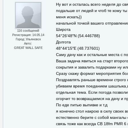
Ну вот и осталась всего неделя до св
подальше от людей и чтоб те кому ты
меня искать))
начальной точкой вашего отправлени
Широта
116 сообщений
Регистрация: 14.05.14
54°26′48″N (54.446788)
Город: Ульяновск
Долгота
Авто:
GREAT WALL SAFE
48°44′15″E (48.737601)
Саму дачу как и остальные места с по
Ваша задача явиться на старт второг
сокрытия и завалить подарками ну и
Сразу скажу формат мероприятия бол
Поздравлять раньше времени строго н
убиваем время поеданием шашлыка,игр
отдельная тема. Если погода позволи
огорчит то возвращаемся на дачу и п
По еде питью выпивке и т.д
я конечно стол накрою в силу своих 
естественно берите с собой мангалы с
связь тоже как всегда CB 18fm PMR 6