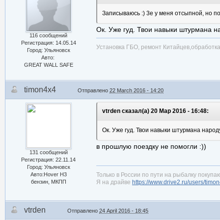
Записываюсь :) 3е у меня отсыпной, но п
Ок. Уже гуд. Твои навыки штурмана н
116 сообщений
Регистрация: 14.05.14
Установка ГБО, ремонт Китайцев,обработ
Город: Ульяновск
Авто:
GREAT WALL SAFE
timon4x4
Отправлено
22 March 2016 - 14:20
vtrden сказал(а) 20 Мар 2016 - 16:48:
Ок. Уже гуд. Твои навыки штурмана народу
в прошлую поездку не помогли :))
131 сообщений
Регистрация: 22.11.14
Город: Ульяновск
Авто:Hover H3
Только в России по пути на рыбалку покупаю
бензин, МКПП
Я на драйве
https://www.drive2.ru/users/timo
vtrden
Отправлено
24 April 2016 - 18:45