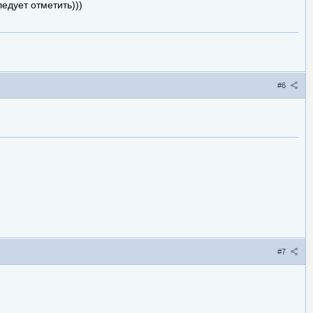
ледует отметить)))
#6
#7