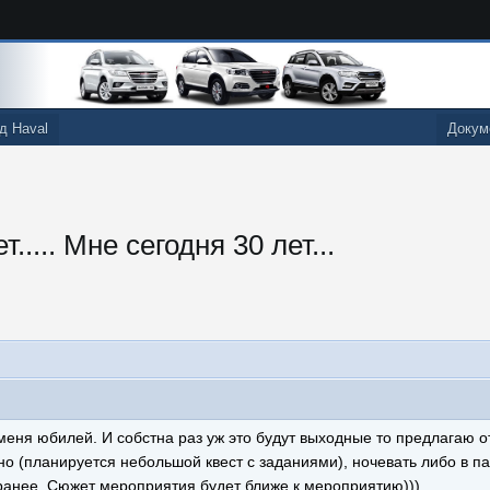
д Haval
Докум
..... Мне сегодня 30 лет...
у меня юбилей. И собстна раз уж это будут выходные то предлагаю 
но (планируется небольшой квест с заданиями), ночевать либо в п
ранее. Сюжет мероприятия будет ближе к мероприятию)))