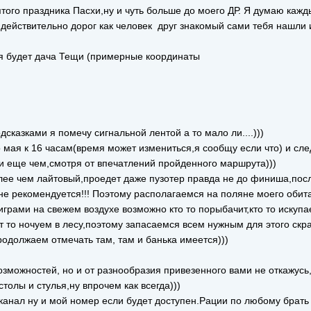
ятого праздника Пасхи,ну и чуть больше до моего ДР. Я думаю кажд
 действительно дорог как человек друг знакомый сами тебя нашли и
я будет дача Тещи (примерные координаты
дсказками я помечу сигнальной лентой а то мало ли....)))
о мая к 16 часам(время может измениться,я сообщу если что) и сл
ли еще чем,смотря от впечатлений пройденного маршрута)))
ее чем лайтовый,проедет даже пузотер правда не до финиша,посл
е рекомендуется!!! Поэтому располагаемся на поляне моего обита
ами на свежем воздухе возможно кто то порыбачит,кто то искупае
т то ночуем в лесу,поэтому запасаемся всем нужным для этого скр
родолжаем отмечать там, там и банька имеется)))
возможностей, но и от разнообразия привезенного вами не откажусь
толы и стулья,ну впрочем как всегда)))
 канал ну и мой номер если будет доступен.Рации по любому брат