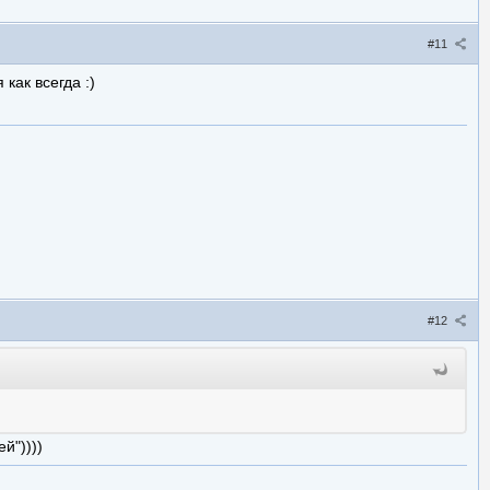
#11
как всегда :)
#12
й"))))