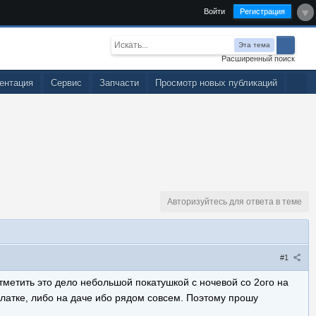
Войти
Регистрация
Эта тема
Расширенный поиск
ентация
Сервис
Запчасти
Просмотр новых публикаций
Авторизуйтесь для ответа в теме
#1
отметить это дело небольшой покатушкой с ночевой со 2ого на
алатке, либо на даче ибо рядом совсем. Поэтому прошу