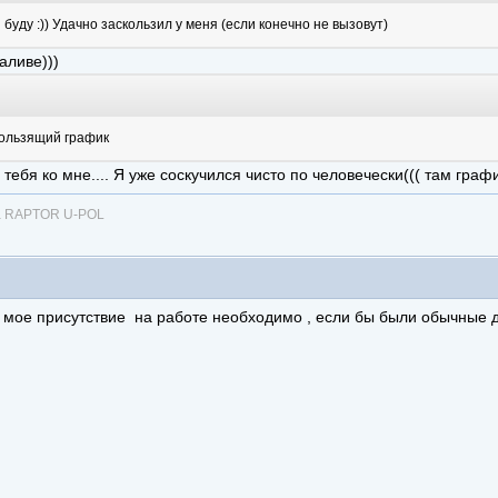
 буду :)) Удачно заскользил у меня (если конечно не вызовут)
аливе)))
кользящий график
 у тебя ко мне.... Я уже соскучился чисто по человечески((( там гра
ка RAPTOR U-POL
 мое присутствие на работе необходимо , если бы были обычные д