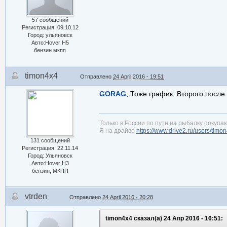
57 сообщений
Регистрация: 09.10.12
Город: ульяновск
Авто:Hover H5
бензин мкпп
timon4x4
Отправлено
24 April 2016 - 19:51
GORAG
, Тоже график. Второго после 
Только в России по пути на рыбалку покупаю
Я на драйве
https://www.drive2.ru/users/timo
131 сообщений
Регистрация: 22.11.14
Город: Ульяновск
Авто:Hover H3
бензин, МКПП
vtrden
Отправлено
24 April 2016 - 20:28
timon4x4 сказал(а) 24 Апр 2016 - 16:51: