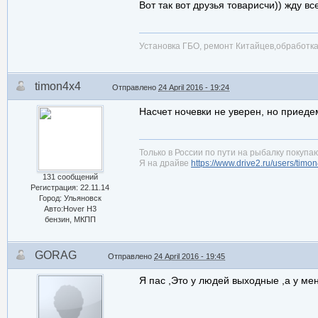
Вот так вот друзья товарисчи)) жду в
Установка ГБО, ремонт Китайцев,обработ
timon4x4
Отправлено
24 April 2016 - 19:24
Насчет ночевки не уверен, но приед
Только в России по пути на рыбалку покупаю
Я на драйве
https://www.drive2.ru/users/timo
131 сообщений
Регистрация: 22.11.14
Город: Ульяновск
Авто:Hover H3
бензин, МКПП
GORAG
Отправлено
24 April 2016 - 19:45
Я пас ,Это у людей выходные ,а у ме