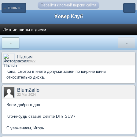
Перейти к полной версии сайта
← Шины и диски
Ховер Клуб
Летние шины и диски
«
»
Палыч
16 Oct 2022
Капа, смотри в инете допуски замен по ширине шины
относительно диска.
BlumZello
22 Mar 2024
Всем доброго дня.
Кто-нибудь ставил Delinte DH7 SUV?
С уважением, Игорь