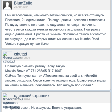
BlumZello
26 Apr 2024
Они всесезонные, немножко веткой ошибся, но все же отпишусь.
Поставил, 2 недели катаю. По ощущениям - боковины мягковаты.
По шуму вполне неплохо, но ощущения от езды - не очень,
чувствуется каждая мелкая неровность асфальта. Поиграюсь
еще с давлением. Просто на зимнем Nordman-е такого абсолютно
не ощущал, да и на старых штатных сношенных Kumho Road
Venture гораздо лучше было.
cthutqd
23 May 2024
Планирую сменить резину. Хочу такую
Maxxis Bravo AT-771 235/65 R17 104T
Сейчас Тоя оупенкантри АТ(извиняюсь за свой английский))
лысая, отходила. Сезон конечно отходит еще. Браво вчера видел
на нашей машинке, понравилась. Кто нибудь пользовал?
одинокий странник
23 May 2024
Я. Третий сезон. Не жалуюсь. Вполне устраивает.