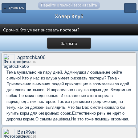
Перейти к полной версии сайта
← Архив тем
Ховер Клуб
Срочно.Кто умеет рисовать постеры?
Закрыта
agatochka06
17 Feb 2016
Тема буквально на пару дней. Админушки любимые,не бейте
сильно! Кто у нас из клуба умеет рисовать постеры? Тема -
Привлечение внимания людей приходящих в зоомагазин за едой
для своих питомцев. И паралельно покупка корма для бездомных
собак.Т.е моих подопечных. И оставление этого корма в
ящике,под этим постером. Так же принимаю предложения, на
тему, как он должен выглядить. Что бы Вас смотивировало бы
купить корм для бездомных собак.Естественно речь не идёт о
дорогом корме.О самом дешёвом.Но это тоже помощь огромная.
ВитЖен
18 Feb 2016