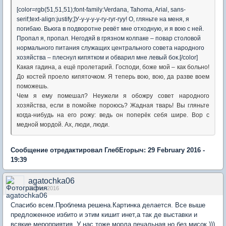
[color=rgb(51,51,51);font-family:Verdana, Tahoma, Arial, sans-
serif;text-align:justify;]У-у-у-у-у-гу-гуг-гуу! О, гляньте на меня, я
погибаю. Вьюга в подворотне ревёт мне отходную, и я вою с ней.
Пропал я, пропал. Негодяй в грязном колпаке – повар столовой
нормального питания служащих центрального совета народного
хозяйства – плеснул кипятком и обварил мне левый бок.[/color]
Какая гадина, а ещё пролетарий. Господи, боже мой – как больно!
До костей проело кипяточком. Я теперь вою, вою, да разве воем
поможешь.
Чем я ему помешал? Неужели я обожру совет народного
хозяйства, если в помойке пороюсь? Жадная тварь! Вы гляньте
когда-нибудь на его рожу: ведь он поперёк себя шире. Вор с
медной мордой. Ах, люди, люди.
Сообщение отредактировал ГлебЕгорыч: 29 February 2016 -
19:39
agatochka06
01 Mar 2016
Спасибо всем.Проблема решена.Картинка делается. Все выше
предложенное избито и этим кишит инет,а так де выставки и
всякие мероприятия. У нас тоже морла печальная,но без мисок )))