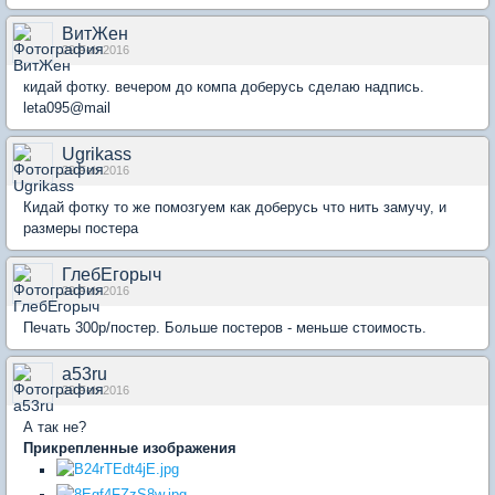
ВитЖен
29 Feb 2016
кидай фотку. вечером до компа доберусь сделаю надпись.
leta095@mail
Ugrikass
29 Feb 2016
Кидай фотку то же помозгуем как доберусь что нить замучу, и
размеры постера
ГлебЕгорыч
29 Feb 2016
Печать 300р/постер. Больше постеров - меньше стоимость.
a53ru
29 Feb 2016
А так не?
Прикрепленные изображения