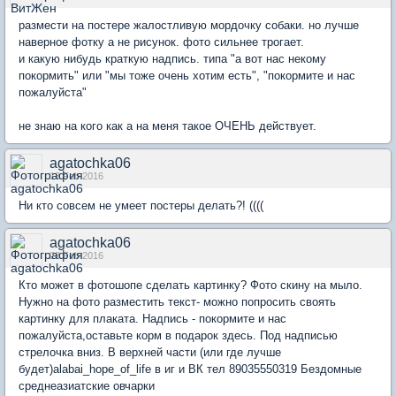
размести на постере жалостливую мордочку собаки. но лучше
наверное фотку а не рисунок. фото сильнее трогает.
и какую нибудь краткую надпись. типа "а вот нас некому
покормить" или "мы тоже очень хотим есть", "покормите и нас
пожалуйста"
не знаю на кого как а на меня такое ОЧЕНЬ действует.
agatochka06
18 Feb 2016
Ни кто совсем не умеет постеры делать?! ((((
agatochka06
28 Feb 2016
Кто может в фотошопе сделать картинку? Фото скину на мыло.
Нужно на фото разместить текст- можно попросить своять
картинку для плаката. Надпись - покормите и нас
пожалуйста,оставьте корм в подарок здесь. Под надписью
стрелочка вниз. В верхней части (или где лучше
будет)alabai_hope_of_life в иг и ВК тел 89035550319 Бездомные
среднеазиатские овчарки