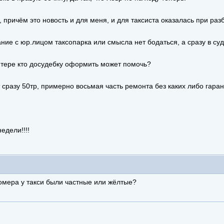
причём это новость и для меня, и для таксиста оказалась при раз
ие с юр.лицом таксопарка или смысла нет бодаться, а сразу в суд
итере кто досудебку оформить может помочь?
разу 50тр, примерно восьмая часть ремонта без каких либо гаран
едели!!!!
омера у такси были частные или жёлтые?