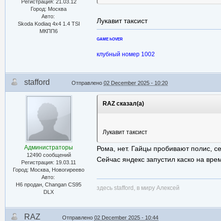
Регистрация: 21.03.12
Город: Москва
Авто:
Лукавит таксист
Skoda Kodiaq 4x4 1.4 TSI
МКПП6
GAME hOVER
клубный номер 1002
stafford
Отправлено
02 December 2025 - 10:20
RAZ сказал(а)
Лукавит таксист
Администраторы
Рома, нет. Гайцы пробивают полис, с
12490 сообщений
Сейчас яндекс запустил каско на вре
Регистрация: 19.03.11
Город: Москва, Новогиреево
Авто:
Н6 продан, Changan CS95
здесь stafford, в миру Алексей
DLX
RAZ
Отправлено
02 December 2025 - 10:44