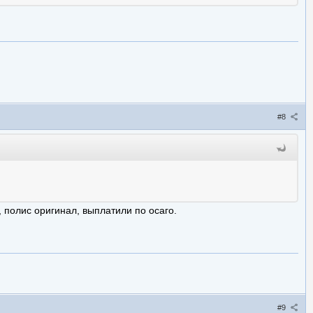
#8
, полис оригинал, выплатили по осаго.
#9