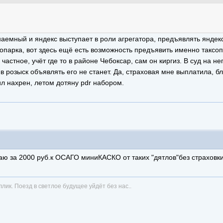
аемный и яндекс выступает в роли агрегатора, предъявлять яндекс
сопарка, вот здесь ещё есть возможность предъявить именно таксоп
частное, учёт где то в районе Чебоксар, сам он киргиз. В суд на н
в розыск объявлять его не станет. Да, страховая мне выплатила, бл
ил нахрен, летом дотяну pdr набором.
паю за 2000 руб.к ОСАГО миниКАСКО от таких "дятлов"без страховки
ик. Поезд в светлое будущее уйдёт без нас..