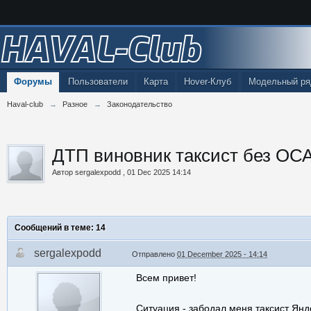
HAVAL-Club
Форумы
Пользователи
Карта
Hover-Клуб
Модельный ря
Haval-club
→
Разное
→
Законодательство
ДТП виновник таксист без ОС
Автор
sergalexpodd
,
01 Dec 2025 14:14
Сообщений в теме: 14
sergalexpodd
Отправлено
01 December 2025 - 14:14
Всем привет!
Ситуация - забодал меня таксист Янде