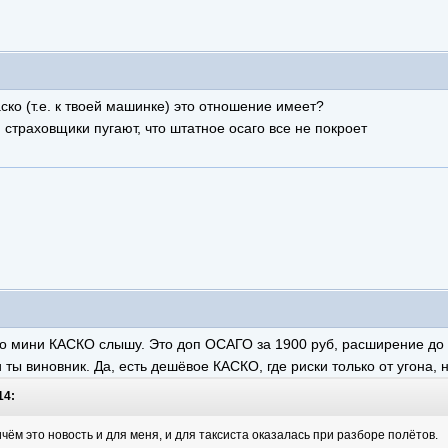
каско (т.е. к твоей машинке) это отношение имеет?
. страховщики пугают, что штатное осаго все не покроет
-то мини КАСКО слышу. Это доп ОСАГО за 1900 руб, расширение до 
 ты виновник. Да, есть дешёвое КАСКО, где риски только от угона, 
14:
ём это новость и для меня, и для таксиста оказалась при разборе полётов.