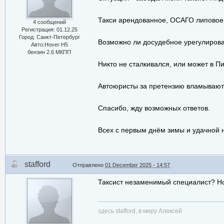
Такси арендованное, ОСАГО липовое, 
4 сообщений
Регистрация: 01.12.25
Город: Санкт-Петербург
Возможно ли досудебное урегулирован
Авто:Hover H5
бензин 2.6 МКПП
Никто не сталкивался, или может в П
Автоюристы за претензию вламывают с
Спасибо, жду возможных ответов.
Всех с первым днём зимы и удачной н
stafford
Отправлено
01 December 2025 - 14:57
Таксист незаменимый специалист? Н
здесь stafford, в миру Алексей