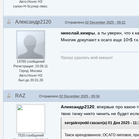
Авто:Hover H3
салон-Н-5супер-люкс.
Александр2120
Отправлено
02 December 2025 - 09:22
николай.кимры
, а ты уверен, что к 
Многие докупают к осаго еще 10т$ т.к
Прошу удалить мой аккаунт
14760 сообщений
Регистрация: 19.09.11
Город: Москва
Авто:Hover H3
был до 20.01.26
RAZ
Отправлено
02 December 2025 - 09:34
Александр2120
, впервые про какое
твою тачку никто чинить не будет если
sergalexpodd сказал(а) 01 Дек 2025 - 11:
Такси арендованное, ОСАГО липовое, прич
7520 сообщений