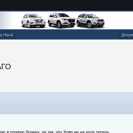
д Haval
Докум
АГО
кс в правую бочину, да так, что Ховр не на ходу теперь.