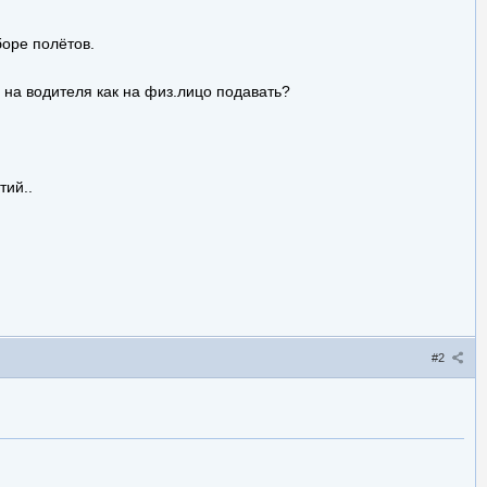
боре полётов.
 на водителя как на физ.лицо подавать?
тий..
#2