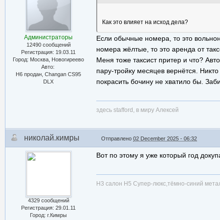
Как это влияет на исход дела?
Администраторы
Если обычные номера, то это вольнон
12490 сообщений
номера жёлтые, то это аренда от так
Регистрация: 19.03.11
Меня тоже таксист притер и что? Авто 
Город: Москва, Новогиреево
Авто:
пару-тройку месяцев вернётся. Никто 
Н6 продан, Changan CS95
покрасить бочину не хватило бы. Заб
DLX
здесь stafford, в миру Алексей
николай.кимры
Отправлено
02 December 2025 - 06:32
Вот по этому я уже который год доку
Н3 салон Н5 Супер-люкс,тёмно-синий металл
4329 сообщений
Регистрация: 29.01.11
Город: г.Кимры