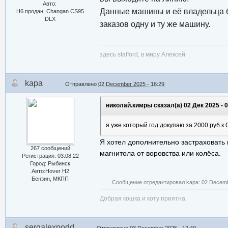
Авто:
Данные машины и её владельца б
Н6 продан, Changan CS95
DLX
заказов одну и ту же машину.
здесь stafford, в миру Алексей
kapa
Отправлено
02 December 2025 - 16:29
николай.кимры сказал(а) 02 Дек 2025 - 0
я уже который год докупаю за 2000 руб
Я хотел дополнительно застраховать 
267 сообщений
магнитола от воровства или колёса.
Регистрация: 03.08.22
Город: Рыбинск
Авто:Hover H2
Бензин, МКПП
Сообщение отредактировал kapa: 02 Decemb
Добрая кошка и коту приятна.
sergalexpodd