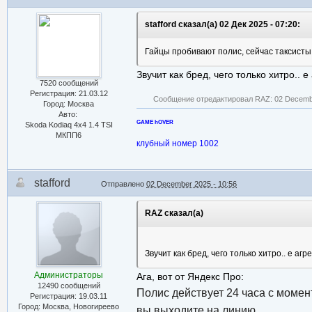
stafford сказал(а) 02 Дек 2025 - 07:20:
Гайцы пробивают полис, сейчас таксисты 
Звучит как бред, чего только хитро.. 
7520 сообщений
Регистрация: 21.03.12
Сообщение отредактировал RAZ: 02 Decembe
Город: Москва
Авто:
GAME hOVER
Skoda Kodiaq 4x4 1.4 TSI
МКПП6
клубный номер 1002
stafford
Отправлено
02 December 2025 - 10:56
RAZ сказал(а)
Звучит как бред, чего только хитро.. е а
Администраторы
Ага, вот от Яндекс Про:
12490 сообщений
Полис действует 24 часа с момен
Регистрация: 19.03.11
Город: Москва, Новогиреево
вы выходите на линию.