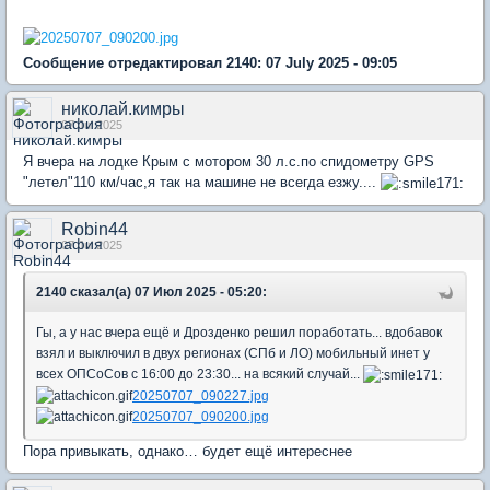
Сообщение отредактировал 2140: 07 July 2025 - 09:05
николай.кимры
07 Jul 2025
Я вчера на лодке Крым с мотором 30 л.с.по спидометру GPS
"летел"110 км/час,я так на машине не всегда езжу....
Robin44
07 Jul 2025
2140 сказал(а) 07 Июл 2025 - 05:20:
Гы, а у нас вчера ещё и Дрозденко решил поработать... вдобавок
взял и выключил в двух регионах (СПб и ЛО) мобильный инет у
всех ОПСоСов с 16:00 до 23:30... на всякий случай...
20250707_090227.jpg
20250707_090200.jpg
Пора привыкать, однако… будет ещё интереснее