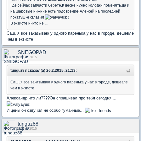
Где сейчас запчасти берете.К весне нужно колодки поменять,да и
на шаровые нижние есть подозрение(Алексей на последней
покатушке сглазил
)
В экзисте никто не ...
Саш, я все заказываю у одного паренька у нас в городе, дешевле
чем в экзисте
SNEGOPAD
26 Feb 2015
tunguz88 сказал(а) 26.2.2015, 21:13:
Саш, я все заказываю у одного паренька у нас в городе, дешевле
чем в экзисте
Александр что ли????Он спрашивал про тебя сегодня....
И цены он озвучил не особо гуманные...
tunguz88
26 Feb 2015