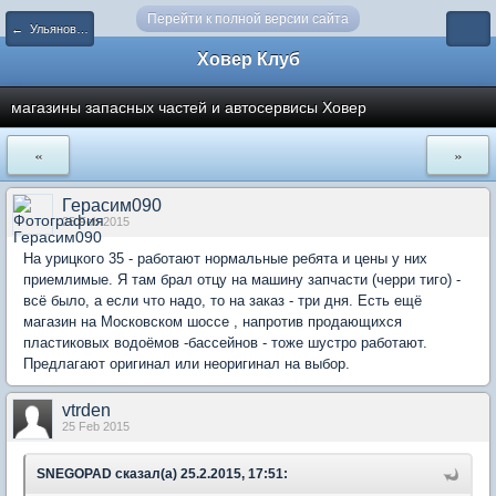
Перейти к полной версии сайта
← Ульяновск и Ульяновская область
Ховер Клуб
магазины запасных частей и автосервисы Ховер
«
»
Герасим090
25 Feb 2015
На урицкого 35 - работают нормальные ребята и цены у них
приемлимые. Я там брал отцу на машину запчасти (черри тиго) -
всё было, а если что надо, то на заказ - три дня. Есть ещё
магазин на Московском шоссе , напротив продающихся
пластиковых водоёмов -бассейнов - тоже шустро работают.
Предлагают оригинал или неоригинал на выбор.
vtrden
25 Feb 2015
SNEGOPAD сказал(а) 25.2.2015, 17:51: