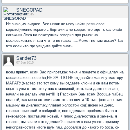
SNEGOPAD
22 Mar 2015
Не знаю,им виднее. Все никак не могу найти резиновое
корыто(именно корыто с бортами,а не коврик что идет с салона)в
багажник.Леха на покатушках говорил про рынок на
московском,но я там что то не нашел.....Может не там искал? Так
что если что где увидите дайте знать.
Sander73
07 Jun 2015
всем привет, если Вас припрет,как меня и поедете к офицалам на
моссковское шоссе 5в,НЕ ЗА ЧТО НЕ отдавайте машину мастеру
МАРАТУ.(мастер это тот кому вы отдаете ключи и он вам потом
сцыт в уши о том что у вас с машиной, хоть сам даже не знает,
начали ее делать или нет!!!!!) Расскажу Вам всем Вообще пиСец
полный, как меня хотели намотать на почти 10 тыс: (загнал к ним
машину на диагностику,плавал холостой ход)звоню на днях,
говорят приезжайте забирайте, все сделали, проблема была в
генераторе, поставили новый, + плюс диагностика и замена. я
говорю, вы зачем это сделали?я приехал к вам узнать причину
неисправности!в итоге шум гам, добрался до какого то боса, он