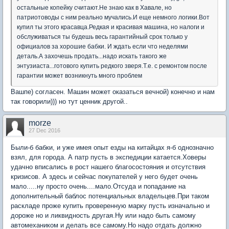
остальные копейку считают.Не знаю как в Хавале, но
патриотоводы с ним реально мучались.И еще немного логики.Вот
купил ты этого красавца.Редкая и красивая машина, но налоги и
обслуживаться ты будешь весь гарантийный срок только у
официалов за хорошие бабки. И ждать если что неделями
деталь.А захочешь продать...надо искать такого же
энтузиаста...готового купить редкого зверя.Т.е. с ремонтом после
гарантии может возникнуть много проблем
Вашпе) согласен. Машин может оказаться вечной) конечно и нам
так говорили))) но тут ценник другой..
morze
27 Dec 2016
Были-б бабки, и уже имея опыт езды на китайцах я-б однозначно
взял, для города. А патр пусть в экспедиции катается.Ховеры
удачно вписались в рост нашего благосостояния и отсутствия
кризисов. А здесь и сейчас покупателей у него будет очень
мало.....ну просто очень....мало.Отсуда и попадание на
дополнительный баблос потенциальных владельцев.При таком
раскладе проже купить проверенную марку пусть изначально и
дороже но и ликвидность другая.Ну или надо быть самому
автомехаником и делать все самому.Но надо отдать должно