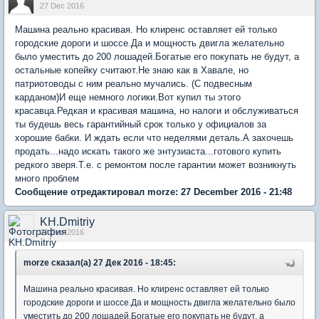
27 Dec 2016
Машина реально красивая. Но клиренс оставляет ей только
городские дороги и шоссе.Да и мощность двигла желательно
было уместить до 200 лошадей.Богатые его покупать не будут, а
остальные копейку считают.Не знаю как в Хавале, но
патриотоводы с ним реально мучались. (С подвесным
карданом)И еще немного логики.Вот купил ты этого
красавца.Редкая и красивая машина, но налоги и обслуживаться
ты будешь весь гарантийный срок только у официалов за
хорошие бабки. И ждать если что неделями деталь.А захочешь
продать...надо искать такого же энтузиаста...готового купить
редкого зверя.Т.е. с ремонтом после гарантии может возникнуть
много проблем
Сообщение отредактировал morze: 27 December 2016 - 21:48
KH.Dmitriy
27 Dec 2016
morze сказал(а) 27 Дек 2016 - 18:45:
Машина реально красивая. Но клиренс оставляет ей только
городские дороги и шоссе.Да и мощность двигла желательно было
уместить до 200 лошадей.Богатые его покупать не будут, а