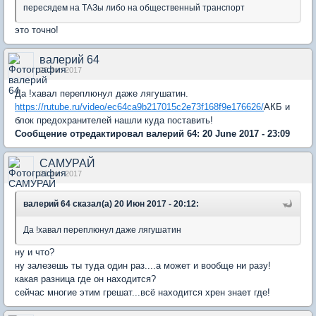
пересядем на ТАЗы либо на общественный транспорт
это точно!
валерий 64
20 Jun 2017
Да !хавал переплюнул даже лягушатин.
https://rutube.ru/video/ec64ca9b217015c2e73f168f9e176626/
АКБ и
блок предохранителей нашли куда поставить!
Сообщение отредактировал валерий 64: 20 June 2017 - 23:09
САМУРАЙ
21 Jun 2017
валерий 64 сказал(а) 20 Июн 2017 - 20:12:
Да !хавал переплюнул даже лягушатин
ну и что?
ну залезешь ты туда один раз....а может и вообще ни разу!
какая разница где он находится?
сейчас многие этим грешат...всё находится хрен знает где!