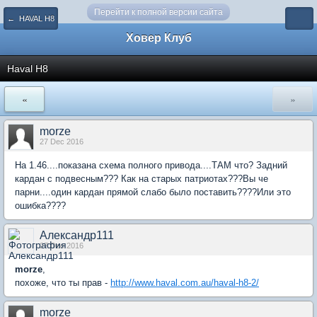
Перейти к полной версии сайта
← HAVAL H8
Ховер Клуб
Haval H8
«
»
morze
27 Dec 2016
На 1.46....показана схема полного привода....ТАМ что? Задний
кардан с подвесным??? Как на старых патриотах???Вы че
парни....один кардан прямой слабо было поставить????Или это
ошибка????
Александр111
27 Dec 2016
morze
,
похоже, что ты прав -
http://www.haval.com.au/haval-h8-2/
morze