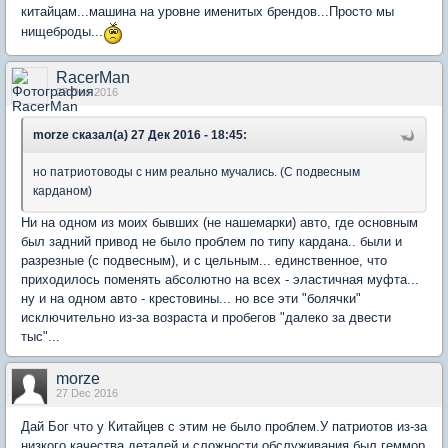
китайцам...машина на уровне именитых брендов...Просто мы
нищеброды...
RacerMan
27 Dec 2016
morze сказал(а) 27 Дек 2016 - 18:45:
но патриотоводы с ним реально мучались. (С подвесным
карданом)
Ни на одном из моих бывших (не нашемарки) авто, где основным
был задний привод не было проблем по типу кардана.. были и
разрезные (с подвесным), и с цельным... единственное, что
приходилось поменять абсолютно на всех - эластичная муфта...
ну и на одном авто - крестовины... но все эти "болячки"
исключительно из-за возраста и пробегов "далеко за двести
тыс"...
morze
27 Dec 2016
Дай Бог что у Китайцев с этим не было проблем.У патриотов из-за
низкого качества деталей и сложности обслуживания был геммор