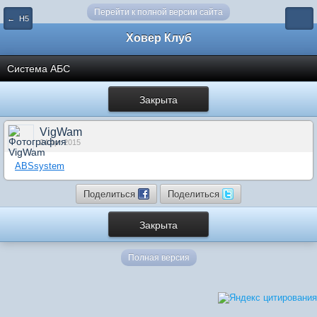
Перейти к полной версии сайта
← Н5
Ховер Клуб
Система АБС
Закрыта
VigWam
24 Apr 2015
ABSsystem
Поделиться
Поделиться
Закрыта
Полная версия