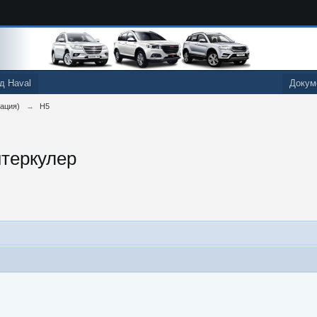
д Haval
Докум
ация)
→
Н5
нтеркулер