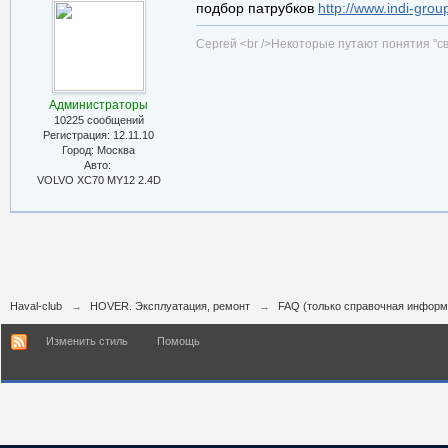
подбор патрубков
http://www.indi-grou
Сергей <br />Некоторые путают понятия "св
Администраторы
10225 сообщений
Регистрация: 12.11.10
Город: Москва
Авто:
VOLVO ХС70 MY12 2.4D
Haval-club
→
HOVER. Эксплуатация, ремонт
→
FAQ (только справочная информ
Изменить стиль
Помощь