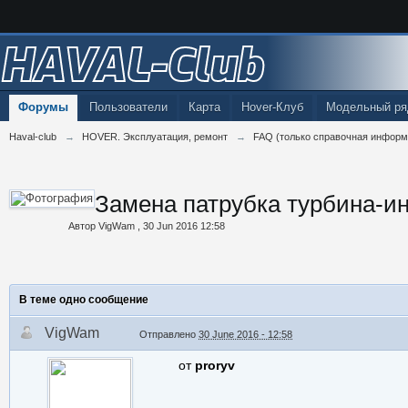
HAVAL-Club
Форумы
Пользователи
Карта
Hover-Клуб
Модельный ря
Haval-club
→
HOVER. Эксплуатация, ремонт
→
FAQ (только справочная информ
Замена патрубка турбина-и
Автор
VigWam
,
30 Jun 2016 12:58
В теме одно сообщение
VigWam
Отправлено
30 June 2016 - 12:58
от
proryv