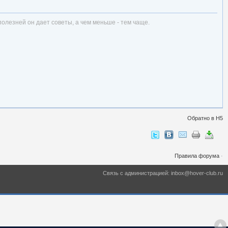
полезней он дает советы, а чем меньше - тем чаще.
Обратно в Н5
Правила форума
·
Связь с администрацией: inbox@hover-club.ru