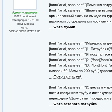
[font="arial, sans-serif;"]Поменял пат
[font="arial, sans-serif;"]Диаметр в
Администраторы
армированный скотч на выходе из ту
10225 сообщений
Регистрация: 12.11.10
шариками со срезанными носиками и п
Город: Москва
Фото мумии
Авто:
VOLVO ХС70 MY12 2.4D
[font="arial, sans-serif;"]Материалы для п
[font="arial, sans-serif;"]1. Патрубок
[font="arial, sans-serif;"]Я покупал 
[font="arial, sans-serif;"]2. [/font][fo
[font="arial, sans-serif;"]3. [/font][fon
силовой 60-63мм по 200 руб.( дорогов
Фото запчастей
[font="arial, sans-serif;"]Отрезаем 
потом соединяем трубу с интеркулеро
переходник 51мм-57мм (продаются в т
Фото готового патрубка