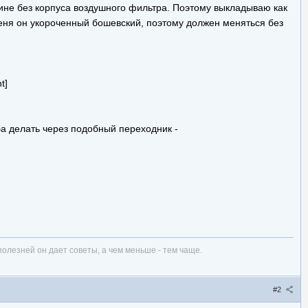
машине без корпуса воздушного фильтра. Поэтому выкладываю как
меня он укороченный бошевский, поэтому должен меняться без
t]
ба делать через подобный переходник -
полезней он дает советы, а чем меньше - тем чаще.
#2