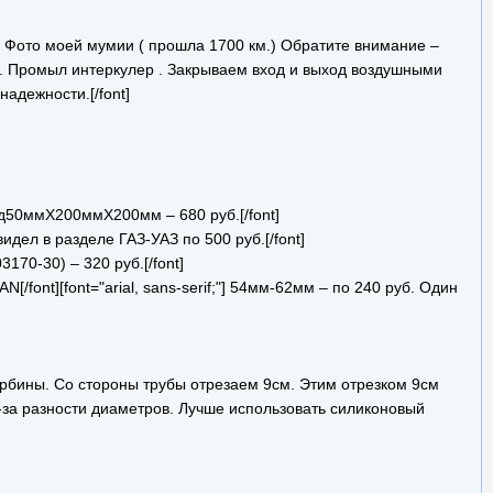
м . Фото моей мумии ( прошла 1700 км.) Обратите внимание –
). Промыл интеркулер . Закрываем вход и выход воздушными
адежности.[/font]
сов д50ммХ200ммХ200мм – 680 руб.[/font]
видел в разделе ГАЗ-УАЗ по 500 руб.[/font]
03170-30) – 320 руб.[/font]
]TITAN[/font][font="arial, sans-serif;"] 54мм-62мм – по 240 руб. Один
 турбины. Со стороны трубы отрезаем 9см. Этим отрезком 9см
-за разности диаметров. Лучше использовать силиконовый