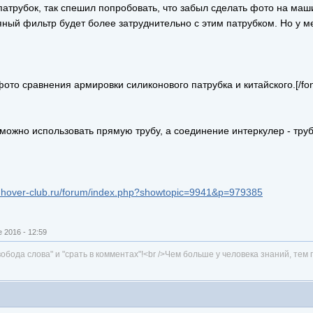
инул патрубок, так спешил попробовать, что забыл сделать фото на 
яный фильтр будет более затруднительно с этим патрубком. Но у 
ок фото сравнения армировки силиконового патрубка и китайского.[/fon
можно использовать прямую трубу, а соединение интеркулер - тру
w.hover-club.ru/forum/index.php?showtopic=9941&p=979385
 2016 - 12:59
обода слова" и "срать в комментах"!<br />Чем больше у человека знаний, тем 