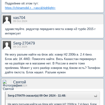
Подробнее об этом тут:
https://chinamobil.r...=asc&highlight=
vas704
09 Oct 2024
здравствуйте. редуктор переднего моста ховер н3 турбо 2015 г
интересует
Serg-270479
09 Oct 2024
Не могу разъем найти на блок абс ховер Н2 2006г.в. 2.4 бенз.
Блок абс 1K 4WD. Помогите найти. Весь Казахстан перевернул
ни на разборе ни в магазине нет. В России в инете тоже
проблема. Может у кого разбор ховеров под боком есть? Телефон
дайте пжлста. Блок нашел. Разъем нужен
Святой
09 Oct 2024
Serg-270479 сказал(а) 09 Окт 2024 - 11:48:
Не могу разъем найти на блок абс ховер Н2 2006г.в. 2.4 бенз. Блок