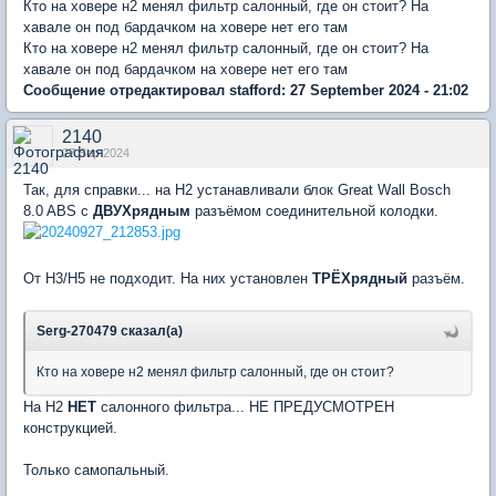
Кто на ховере н2 менял фильтр салонный, где он стоит? На
хавале он под бардачком на ховере нет его там
Кто на ховере н2 менял фильтр салонный, где он стоит? На
хавале он под бардачком на ховере нет его там
Сообщение отредактировал stafford: 27 September 2024 - 21:02
2140
27 Sep 2024
Так, для справки... на Н2 устанавливали блок Great Wall Bosch
8.0 ABS с
ДВУХрядным
разъёмом соединительной колодки.
От Н3/Н5 не подходит. На них установлен
ТРЁХрядный
разъём.
Serg-270479 сказал(а)
Кто на ховере н2 менял фильтр салонный, где он стоит?
На Н2
НЕТ
салонного фильтра... НЕ ПРЕДУСМОТРЕН
конструкцией.
Только самопальный.