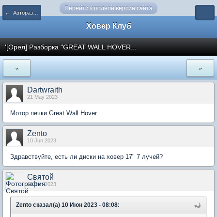
Перейти к полной версии сайта
← Авторазборки Hover, Haval
Ховер Клуб
'[Орел] Разборка "GREAT WALL HOVER...
«
»
Dartwraith
21 May 2023
Мотор печки Great Wall Hover
Zento
10 Jun 2023
Здравствуйте, есть ли диски на ховер 17" 7 лучей?
Святой
16 Jun 2023
Zento сказал(а) 10 Июн 2023 - 08:08: