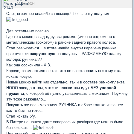
20 Oct 2024
Олег, огромное спасибо за помощь! Посылочку получил.
Для остальных поясню...
Где-то с месяц назад вдруг загремело (именно загремело с
металлическим грохотом) в районе заднего правого колеса.
Стал разбираться... в итоге нашёл внутри барабана ручника
практически
накрученную
на полуось... РАЗЖИМНУЮ планку
колодок ручника!??
Как она соскочила - Х.З.
Короче, размолотило её так, что не восстановить поэтому стал
искать новую.
Новые можно найти как отдельно, так и в составе ремкомплекта.
НООО засада в том, что эти планки там идут БЕЗ
упорной
пружины
, с которой её нужно утанавливать в механизм. Пружину
эту тоже разжевало...
Покупать же весь механизм РУЧНИКА в сборе только из-за нее...
как-то был не готов.
Стал искать б/у.
В Питере не нашел даже ховеровских разборок где можно было
бы поискать...
Поэтому обратился за помощью здесь... к парням, кто