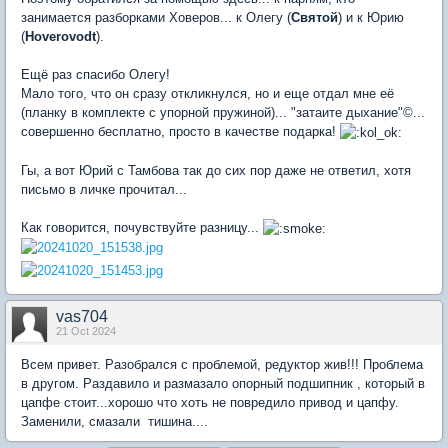
занимается разборками Ховеров... к Олегу (
Святой
) и к Юрию
(
Hoverovodt
).
Ещё раз спасибо Олегу!
Мало того, что он сразу откликнулся, но и еще отдал мне её
(планку в комплекте с упорной пружиной)... "затаите дыхание"©...
совершенно бесплатно, просто в качестве подарка!
Гы, а вот Юрий с Тамбова так до сих пор даже не ответил, хотя
письмо в личке прочитал...
Как говорится, почувствуйте разницу...
vas704
21 Oct 2024
Всем привет. Разобрался с проблемой, редуктор жив!!! Проблема
в другом. Раздавило и размазало опорный подшипник , который в
цапфе стоит...хорошо что хоть не повредило привод и цапфу.
Заменили, смазали тишина....