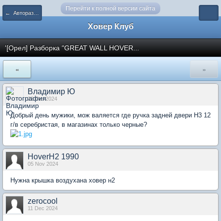
Перейти к полной версии сайта
← Авторазборки Hover, Haval
Ховер Клуб
'[Орел] Разборка "GREAT WALL HOVER...
«
»
Владимир Ю
22 Oct 2024
Добрый день мужики, мож валяется где ручка задней двери Н3 12
г/в серебристая, в магазинах только черные?
HoverH2 1990
05 Nov 2024
Нужна крышка воздухана ховер н2
zerocool
11 Dec 2024