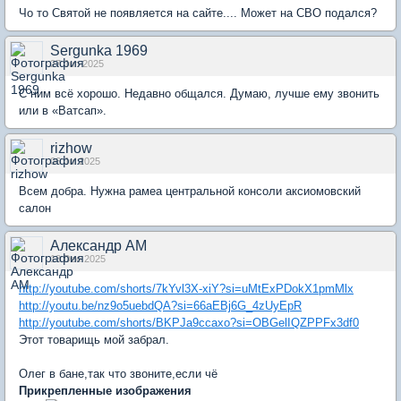
Чо то Святой не появляется на сайте.... Может на СВО подался?
Sergunka 1969
27 Jun 2025
С ним всё хорошо. Недавно общался. Думаю, лучше ему звонить
или в «Ватсап».
rizhow
06 Jul 2025
Всем добра. Нужна рамеа центральной консоли аксиомовский
салон
Александр АМ
13 Dec 2025
http://youtube.com/shorts/7kYvl3X-xiY?si=uMtExPDokX1pmMlx
http://youtu.be/nz9o5uebdQA?si=66aEBj6G_4zUyEpR
http://youtube.com/shorts/BKPJa9ccaxo?si=OBGelIQZPPFx3df0
Этот товарищь мой забрал.
Олег в бане,так что звоните,если чё
Прикрепленные изображения