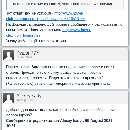
сталкивался с таким вопросом, может аналоги есть? Спасибо
Тут ответ чем не устроил?
http://www.hover-
club.ru/forum/index.php?showtopic=51651&hl=
На форуме запрещено дублировать сообщения и раскидывать по
всем темам. Прочтите правила
http://www.hover-
clu...tion=boardrules
Увижу дубль ещё -начну ругаться.
Рушан777
11 Jul 2021
Приветствую. Заменил опорные подшипники в сборе с обеих
сторон. Проехал 5 тыс и вижу разваливаются, резину
выталкивает, лопается. Подскажите от чего проходят?
(Качественные) ставил как говорили в магазине оригинал..
Alexey kadyi
06 Aug 2021
Доброго дня всем, подскажите как найти внутренний пыльник
левого шруза?
Сообщение отредактировал Alexey kadyi: 06 August 2021 -
10:31