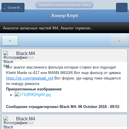
Перейти к полной версии сайта
← Great Wall M4
Ховер Клуб
Аналоги запасных частей М4, Аналог тормозн...
«
»
Black M4
08 Oct 2018
Вот аналог масленного фильтра которые ставил все подходит
Kheht Manle oc-617 или MANN W610/6 Вот еще фильтр от цивика
https://vk.com/greatwall_m4
Вот форум, где народ тоже общается
по поводу ремонта
Прикрепленные изображения
Сообщение отредактировал Black M4: 08 October 2018 - 09:53
Black M4
09 Oct 2018