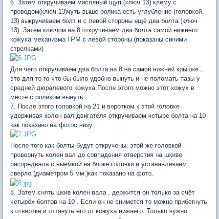
6. Затем откручиваем масляный щуп (ключ 13) клему с
проводом(ключ 13)чуть выше ролика есть углубление (головкой
13) выкручиваем болт и с левой стороны ещё два болта (ключ
13). Затем ключом на 8 откручиваем два болта самой нижнего
кожуха механизма ГРМ с левой стороны.(показаны синими
стрелками)
Для чего откручиваем два болта на 8 на самой нижней крышке ,
это для то го что бы было удобно вынуть и не поломать пазы у
средней дюралевого кожуха.После этого можно этот кожух в
месте с роликом вынуть.
7. После этого головкой на 21 и воротком к этой головке
удерживая колен вал двигателя откручиваем четыре болта на 10
как показано на фотос низу
После того как болты будут откручены, этой же головкой
провернуть колен вал до совпадения отверстия на шкиве
распредвала с выемкой на блоке головки и устанавливаем
сверло (диаметром 5 мм.)как показано на фото.
8. Затем снять шкив колен вала , держится он только за счёт
четырёх болтов на 10 . Если он не снимется то можно прибегнуть
к отвёртке и оттянуть его от кожуха нижнего. Только нужно