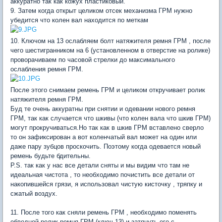
аккуратно так как кожух пластиковый.
9. Затем когда открыт целиком отсек механизма ГРМ нужно
убедится что колен вал находится по меткам
10. Ключом на 13 ослабляем болт натяжителя ремня ГРМ , после
чего шестигранником на 6 (установленном в отверстие на ролике)
проворачиваем по часовой стрелки до максимального
ослабления ремня ГРМ.
После этого снимаем ремень ГРМ и целиком откручивает ролик
натяжителя ремня ГРМ.
Буд те очень аккуратны при снятии и одевании нового ремня
ГРМ, так как случается что шкивы (что колен вала что шкив ГРМ)
могут прокручиваться.Но так как в шкив ГРМ вставлено сверло
то он зафиксирован а вот коленчатый вал может на один или
даже пару зубцов проскочить. Поэтому когда одевается новый
ремень будьте бдительны.
P.S. так как у нас все детали сняты и мы видим что там не
идеальная чистота , то необходимо почистить все детали от
накопившейся грязи, я использовал чистую кисточку , тряпку и
сжатый воздух.
11. После того как сняли ремень ГРМ , необходимо поменять
обводной ролик ремня ГРМ (ключ 13) и затянуть его с