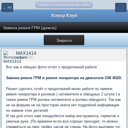
Перейти к полной версии сайта
← Н5
Ховер Клуб
Замена ремня ГРМ (дизель)
Закрыта
MAX1414
04 Apr 2015
Вот как и обещал фото отчёт о проделанной работе
Замена ремня ГРМ и ремня генератора на двигателе GW 4D20.
Решил сделать отчёт о проделанной мною работе по замене
ремня генератора и роликов ( натяжителя и обводных 2 штуки ) а
также ремня ГРМ ролика натяжителя и ролика обводного .Так как
не на форуме не на просторах инета нет подробной информации
по замене этих деталей.
И так для этого нам понадобится набор инструмента, герметик и
умелые руки. (По времени если всё хорошо проходит, то можно
управиться за пару тройку часов не спеша. На фото выложен тот