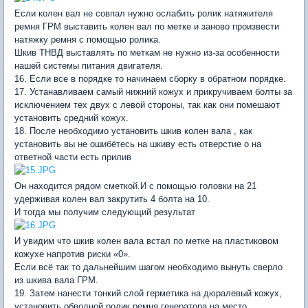
Если колен вал не совпал нужно ослабить ролик натяжителя
ремня ГРМ выставить колен вал по метке и заново произвести
натяжку ремня с помощью ролика.
Шкив ТНВД выставлять по меткам не нужно из-за особенности
нашей системы питания двигателя.
16. Если все в порядке то начинаем сборку в обратном порядке.
17. Устанавливаем самый нижний кожух и прикручиваем болты за
исключением тех двух с левой стороны, так как они помешают
установить средний кожух.
18. После необходимо установить шкив колен вала , как
установить вы не ошибётесь на шкиву есть отверстие о на
ответной части есть прилив
Он находится рядом сметкой.И с помощью головки на 21
удерживая колен вал закрутить 4 болта на 10.
И тогда мы получим следующий результат
И увидим что шкив колен вала встал по метке на пластиковом
кожухе напротив риски «0».
Если всё так то дальнейшим шагом необходимо вынуть сверло
из шкива вала ГРМ.
19. Затем нанести тонкий слой герметика на дюралевый кожух,
установить обводной ролик ремня генератора на место,