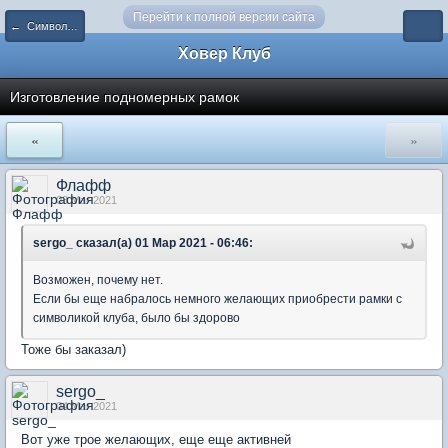
Перейти к полной версии сайта
← Символика
Ховер Клуб
Изготовление подномерных рамок
«
»
Флафф
03 Mar 2021
sergo_ сказал(а) 01 Мар 2021 - 06:46:
Возможен, почему нет.
Если бы еще набралось немного желающих приобрести рамки с
символикой клуба, было бы здорово
Тоже бы заказал)
sergo_
04 Mar 2021
Вот уже трое желающих, еще еще активней