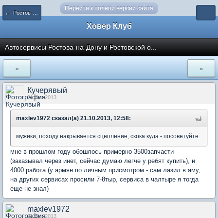
Перейти к полной версии сайта
← Ростов-на-Дону и область
Ховер Клуб
Автосервисы Ростова-на-Дону и Ростовской о...
«
»
Кучерявый
21 Oct 2013
maxlev1972 сказал(а) 21.10.2013, 12:58:
мужики, походу накрывается сцепление, скока куда - посоветуйте.
мне в прошлом году обошлось примерно 3500запчасти
(заказывал через инет, сейчас думаю легче у ребят купить), и
4000 работа (у армян по личным присмотром - сам лазил в яму,
на других сервисах просили 7-8тыр, сервиса в чалтыре я тогда
еще не знал)
maxlev1972
21 Oct 2013