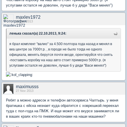
услугами остался не доволен, лучше б у дяди "Васи менял")
maxlev1972
22 Oct 2013
ленька сказал(а) 22.10.2013, 9:24:
я брал комплект "валио" за 4.500 полтора года назад и менял в
киа центре за 7000т.р. , в городе не было тогда не одного
официала, менять берутся почти везде, орентируйся что снять
-поставить коробку на наш авто стоит примерно 5000т.р. (я
услугами остался не доволен, лучше б у дяди "Васи менял")
maximusss
27 Nov 2013
Ребят а можно адресок и телефон автосервиса Чалтырь. у меня
братишка с ейска незнает куда обратится с ховрюшкой.переехал
туда с пол-года на ПМЖ. И еще может кто вкурсе занимается ли
в ваших краях кто-то пневмобалонами на наши машинки?