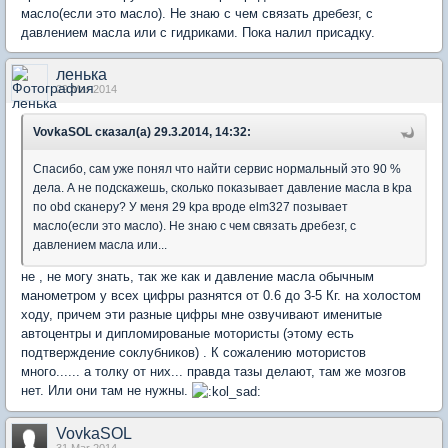
масло(если это масло). Не знаю с чем связать дребезг, с
давлением масла или с гидриками. Пока налил присадку.
ленька
29 Mar 2014
VovkaSOL сказал(а) 29.3.2014, 14:32:
Спасибо, сам уже понял что найти сервис нормальный это 90 %
дела. А не подскажешь, сколько показывает давление масла в kpa
по obd сканеру? У меня 29 kpa вроде elm327 позывает
масло(если это масло). Не знаю с чем связать дребезг, с
давлением масла или...
не , не могу знать, так же как и давление масла обычным
манометром у всех цифры разнятся от 0.6 до 3-5 Кг. на холостом
ходу, причем эти разные цифры мне озвучивают именитые
автоцентры и дипломированые мотористы (этому есть
подтверждение соклубников) . К сожалению мотористов
много...... а толку от них... правда тазы делают, там же мозгов
нет. Или они там не нужны.
VovkaSOL