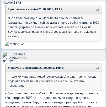
Кучерявый сказал(а) 21.10.2013, 13:22:
мне в прошлом году обошлось примерно 3500запчасти
(заказывал через инет, сейчас думаю легче у ребят купить), и 4000
работа (у армян по личным присмотром - сам лазил в яму, на
других сервисах просили 7-8тыр, сервиса в чалтыре я тогда еще
не знал)
ленька
22 Oct 2013
maxlev1972 сказал(а) 21.10.2013, 10:43:
я тоже хочу шо-нидь подобное. покажешь? и ешо, парни, походу
подошло время менять дензнаки на сцепление, кто что
посоветует.
я брал комплект "валио" за 4.500 полтора года назад и менял в
киа центре за 7000т.р. , в городе не было тогда не одного
официала, менять берутся почти везде, орентируйся что снять
-поставить коробку на наш авто стоит примерно 5000т.р. (я