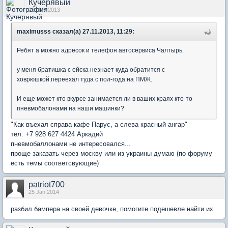
Кучерявый
28 Nov 2013
maximusss сказал(а) 27.11.2013, 11:29:
Ребят а можно адресок и телефон автосервиса Чалтырь.
у меня братишка с ейска незнает куда обратится с
ховрюшкой.переехал туда с пол-года на ПМЖ.
И еще может кто вкурсе занимается ли в ваших краях кто-то
пневмобалонами на наши машинки?
"Как въехал справа кафе Парус, а слева красный ангар"
тел. +7 928 627 4424 Аркадий
пневмобаллонами не интересовался...
проще заказать через москву или из украины думаю (по форуму
есть темы соответсвующие)
patriot700
25 Jan 2014
разбил бампера на своей девочке, помогите подешевле найти их