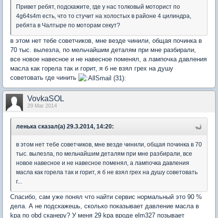
Привет ребят, подскажите, где у нас толковый моторист по
4g64s4m есть, что то стучит на холостых в районе 4 цилиндра,
ребята в Чалтыре по моторам секут?
в этом нет тебе советчиков, мне везде чинили, общая починка в
70 тыс. вылезла, по мельчайшим деталям при мне разбирали,
все новое навесное и не навесное поменял, а лампочка давления
масла как горела так и горит, я б не взял грех на душу
советовать где чинить
VovkaSOL
29 Mar 2014
ленька сказал(а) 29.3.2014, 14:20:
в этом нет тебе советчиков, мне везде чинили, общая починка в 70
тыс. вылезла, по мельчайшим деталям при мне разбирали, все
новое навесное и не навесное поменял, а лампочка давления
масла как горела так и горит, я б не взял грех на душу советовать
г...
Спасибо, сам уже понял что найти сервис нормальный это 90 %
дела. А не подскажешь, сколько показывает давление масла в
kpa по obd сканеру? У меня 29 kpa вроде elm327 позывает