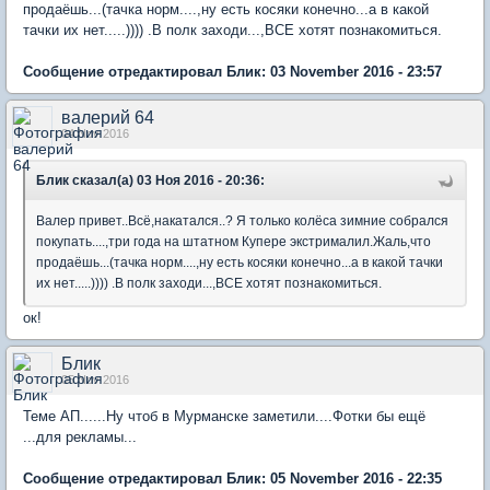
продаёшь...(тачка норм....,ну есть косяки конечно...а в какой
тачки их нет.....)))) .В полк заходи...,ВСЕ хотят познакомиться.
Сообщение отредактировал Блик: 03 November 2016 - 23:57
валерий 64
04 Nov 2016
Блик сказал(а) 03 Ноя 2016 - 20:36:
Валер привет..Всё,накатался..? Я только колёса зимние собрался
покупать....,три года на штатном Купере экстрималил.Жаль,что
продаёшь...(тачка норм....,ну есть косяки конечно...а в какой тачки
их нет.....)))) .В полк заходи...,ВСЕ хотят познакомиться.
ок!
Блик
05 Nov 2016
Теме АП......Ну чтоб в Мурманске заметили....Фотки бы ещё
...для рекламы...
Сообщение отредактировал Блик: 05 November 2016 - 22:35