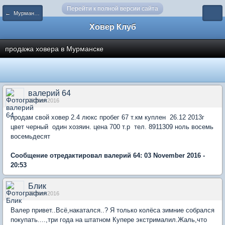
Перейти к полной версии сайта
← Мурманск и Мурманская область
Ховер Клуб
продажа ховера в Мурманске
валерий 64
03 Nov 2016
продам свой ховер 2.4 люкс пробег 67 т.км куплен 26.12 2013г
цвет черный один хозяин. цена 700 т.р тел. 8911309 ноль восемь
восемьдесят
Сообщение отредактировал валерий 64: 03 November 2016 -
20:53
Блик
03 Nov 2016
Валер привет..Всё,накатался..? Я только колёса зимние собрался
покупать....,три года на штатном Купере экстрималил.Жаль,что