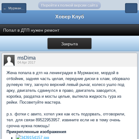
Перейти к полной версии сайта
← Мурманск и Мурманская область
Ховер Клуб
Попал в ДТП нужен ремонт
Закрыта
msDima
04 Apr 2017
Жена попала в дтп на ленинградке в Мурманске, мордой в
отбойник, задняя часть целая, передние диски в хлам, оборвало
рулевую тягу, загнуло верхний левый рычаг, колесо ушло под
арку, двигатель сдвинулся в право, двигатель заводится,
коробка, раздатка и мосты целые, вытекла жидкость гура из
рейки. Посоветуйте мастера.
p.s. фотки с авито, хотел уже как есть подорвать, отговорили,
тел. для связи 89522953957. извините если не в тему очень
срочна нужна помощь!
Прикрепленные изображения