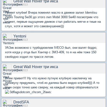
Great Wall Hover три икса
05 Oct 2013
Привет клубни! Вчера поменял масло в движке залил Idemitsu
Zepro Touring 5w30 до этого лил Mobil 3000 5w40 посмотрим что
скажет, первые ощущение движок стал работать мягче и тише на
слух, хотя и может это самовнушение)))
Yentoni
05 Oct 2013
УАЗик возможно с турбодизелем IVECO был, они валят бодро,
хотя когда у отца был Хантер с ЗМЗ-409, то я на нём тоже 150
свободно ходил по трассе летом.
Great Wall Hover три икса
07 Oct 2013
Всем привет!!! Ну что нужно путную клубную наклеечку на
лобовуху придумать, чтоб из далека было видно клубней))) А то
блин скоро точно шею сверну, на каждый ховер оборачиватьтся
DredSFA
08 Oct 2013