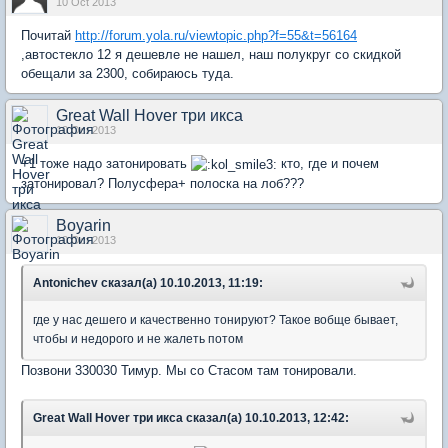
10 Oct 2013
Почитай
http://forum.yola.ru/viewtopic.php?f=55&t=56164
,автостекло 12 я дешевле не нашел, наш полукруг со скидкой
обещали за 2300, собираюсь туда.
Great Wall Hover три икса
10 Oct 2013
+1 тоже надо затонировать
кто, где и почем
затонировал? Полусфера+ полоска на лоб???
Boyarin
10 Oct 2013
Antonichev сказал(а) 10.10.2013, 11:19:
где у нас дешего и качественно тонируют? Такое вобще бывает,
чтобы и недорого и не жалеть потом
Позвони 330030 Тимур. Мы со Стасом там тонировали.
Great Wall Hover три икса сказал(а) 10.10.2013, 12:42: