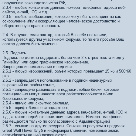
нарушению законодательства РФ,
2.3.4 - любые контактные данные: номера телефонов, адреса веб-
сайтов, e-mail, ICQ и т.д.
2.3.5 - любые изображения, которые могут быть восприняты как
оскорбление и/или оскорбляющее человеческое достоинство и
общественную нравственность.
2.4. В случае, если аватар, который Вы себе поставили,
используется другим участником форума, то по его просьбе Ваш
аватар должен быть заменен.
2.5. Подпись
Подпись не должна содержать более чем 2-х строк текста и одну
"линейку" или одно графическое изображение.
Запрещено использование в подписи:
2.5.1 - любых изображений, объем которых превышает 15 кб и 500*60
pxs
2.5.2 - запрещается использование в подписи нецензурных
выражений на любом языке,
2.5.3 - запрещено размещать в подписи любые блоки, которые
потенциально могут нанести вред работоспособности и/или
безопасности форума,
2.5.4 - явную или скрытую рекламу,
2.5.5 - шрифт больше стандартного,
2.5.6 - любые контактные данные: адреса веб-сайтов, e-mail, ICQ и
т.д., а также подобные сочетания символов. Номера телефонов
размещаются только по согласованию с Администрацией
2.5.7 - ссылки на другие ресурсы. Ссылки на ресурсы в пределах
Great Wall Hover Клуб и информеры (линейки, номерные знаки,
сертификаты на ник) разрешаются .