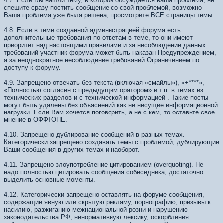
4.7. Если Вы нашли тему, в которой обсуждается ваша проблема, не
спешите сразу постить сообщение со свой проблемой, возможно
Ваша проблема уже была решена, просмотрите ВСЕ страницы темы.
4.8. Если в теме созданной администрацией форума есть
дополнительные требования по ответам в теме, то они имеют
приоритет над настоящими правилами и за несоблюдение данных
требований участник форума может быть наказан Предупреждением,
а за неоднократное несоблюдение требований Ограничением по
доступу к форуму.
4.9. Запрещено отвечать без текста (включая «смайлы»), «+****»,
«Полностью согласен с предыдущим оратором» и т.п. в темах из
технических разделов и с технической информацией . Такие посты
могут быть удалены без объяснений как не несущие информационной
нагрузки. Если Вам хочется поговорить, а не с кем, то оставьте свое
мнение в ОФФТОПЕ.
4.10. Запрещено дублирование сообщений в разных темах.
Категорически запрещено создавать темы с проблемой, дублирующие
Ваши сообщения в других темах и наоборот.
4.11. Запрещено злоупотребление цитированием (overquoting). Не
надо полностью цитировать сообщения собеседника, достаточно
выделить основные моменты.
4.12. Категорически запрещено оставлять на форуме сообщения,
содержащие явную или скрытую рекламу, порнографию, призывы к
насилию, разжиганию межнациональной розни и нарушению
законодательства РФ, ненормативную лексику, оскорбления