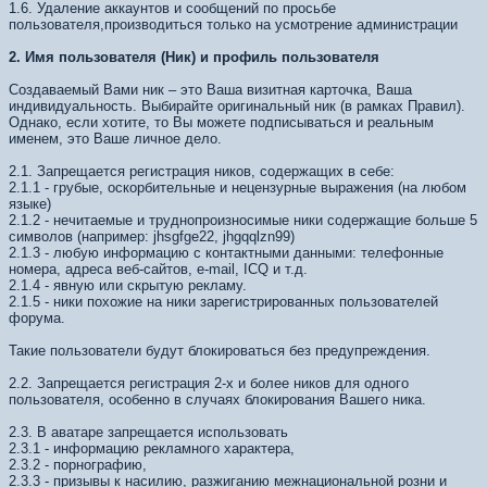
1.6. Удаление аккаунтов и сообщений по просьбе
пользователя,производиться только на усмотрение администрации
2. Имя пользователя (Ник) и профиль пользователя
Создаваемый Вами ник – это Ваша визитная карточка, Ваша
индивидуальность. Выбирайте оригинальный ник (в рамках Правил).
Однако, если хотите, то Вы можете подписываться и реальным
именем, это Ваше личное дело.
2.1. Запрещается регистрация ников, содержащих в себе:
2.1.1 - грубые, оскорбительные и нецензурные выражения (на любом
языке)
2.1.2 - нечитаемые и труднопроизносимые ники содержащие больше 5
символов (например: jhsgfge22, jhgqqlzn99)
2.1.3 - любую информацию с контактными данными: телефонные
номера, адреса веб-сайтов, e-mail, ICQ и т.д.
2.1.4 - явную или скрытую рекламу.
2.1.5 - ники похожие на ники зарегистрированных пользователей
форума.
Такие пользователи будут блокироваться без предупреждения.
2.2. Запрещается регистрация 2-х и более ников для одного
пользователя, особенно в случаях блокирования Вашего ника.
2.3. В аватаре запрещается использовать
2.3.1 - информацию рекламного характера,
2.3.2 - порнографию,
2.3.3 - призывы к насилию, разжиганию межнациональной розни и