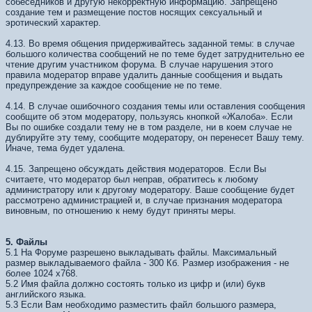
собеседников и другую некорректную информацию. Запрещено
создание тем и размещение постов носящих сексуальный и
эротический характер.
4.13. Во время общения придерживайтесь заданной темы: в случае
большого количества сообщений не по теме будет затруднительно ее
чтение другим участником форума. В случае нарушения этого
правила модератор вправе удалить данные сообщения и выдать
предупреждение за каждое сообщение не по теме.
4.14. В случае ошибочного создания темы или оставления сообщения
сообщите об этом модератору, пользуясь кнопкой «Жалоба». Если
Вы по ошибке создали тему не в том разделе, ни в коем случае не
дублируйте эту тему, сообщите модератору, он перенесет Вашу тему.
Иначе, тема будет удалена.
4.15. Запрещено обсуждать действия модераторов. Если Вы
считаете, что модератор был неправ, обратитесь к любому
администратору или к другому модератору. Ваше сообщение будет
рассмотрено администрацией и, в случае признания модератора
виновным, по отношению к нему будут приняты меры.
5. Файлы
5.1 На Форуме разрешено выкладывать файлы. Максимальный
размер выкладываемого файла - 300 Кб. Размер изображения - не
более 1024 х768.
5.2 Имя файла должно состоять только из цифр и (или) букв
английского языка.
5.3 Если Вам необходимо разместить файл большого размера,