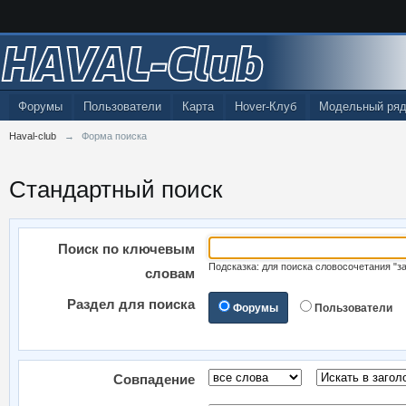
HAVAL-Club
Форумы
Пользователи
Карта
Hover-Клуб
Модельный ряд
Haval-club
→
Форма поиска
Стандартный поиск
Поиск по ключевым
Подсказка: для поиска словосочетания "з
словам
Раздел для поиска
Форумы
Пользователи
Совпадение