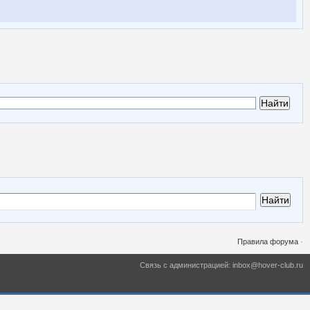
Правила форума
·
Связь с администрацией: inbox@hover-club.ru