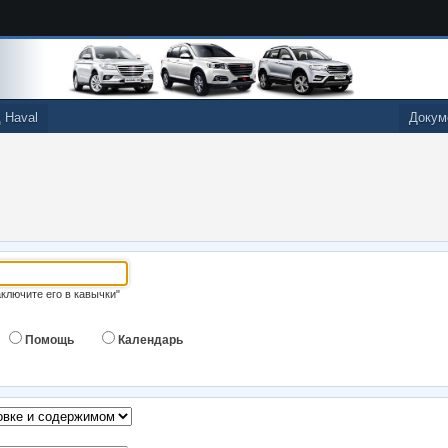
 Haval
Докум
аключите его в кавычки"
Помощь
Календарь