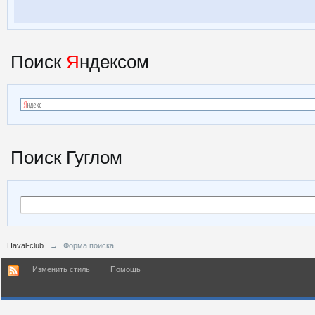
Поиск
Я
ндексом
Поиск Гуглом
Haval-club
→
Форма поиска
Изменить стиль
Помощь