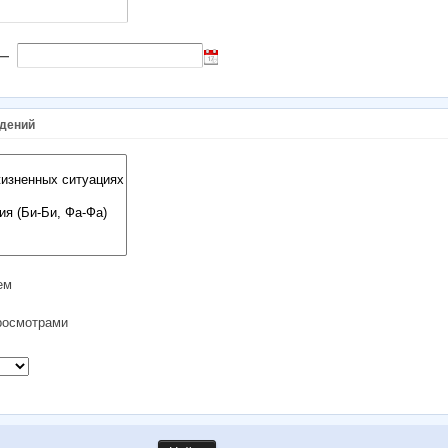
—
дений
ем
осмотрами