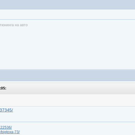
тюнинга на авто
:05:
337345/
/622536/
r/bigtoxa-73/