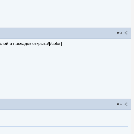
#51
телей и накладок открыта![/color]
#52