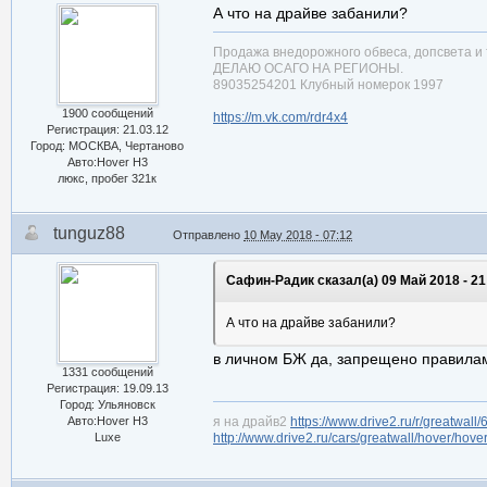
А что на драйве забанили?
Продажа внедорожного обвеса, допсвета и 
ДЕЛАЮ ОСАГО НА РЕГИОНЫ.
89035254201 Клубный номерок 1997
1900 сообщений
https://m.vk.com/rdr4x4
Регистрация: 21.03.12
Город: МОСКВА, Чертаново
Авто:Hover H3
люкс, пробег 321к
tunguz88
Отправлено
10 May 2018 - 07:12
Сафин-Радик сказал(а) 09 Май 2018 - 21
А что на драйве забанили?
в личном БЖ да, запрещено правила
1331 сообщений
Регистрация: 19.09.13
Город: Ульяновск
Авто:Hover H3
я на драйв2
https://www.drive2.ru/r/greatwall
Luxe
http://www.drive2.ru/cars/greatwall/hover/hove