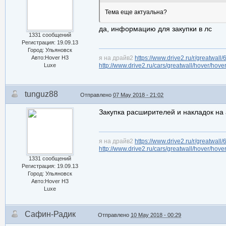
Тема еще актуальна?
да, информацию для закупки в лс
1331 сообщений
Регистрация: 19.09.13
Город: Ульяновск
Авто:Hover H3
я на драйв2
https://www.drive2.ru/r/greatwall
Luxe
http://www.drive2.ru/cars/greatwall/hover/hove
tunguz88
Отправлено
07 May 2018 - 21:02
Закупка расширителей и накладок на 
я на драйв2
https://www.drive2.ru/r/greatwall
http://www.drive2.ru/cars/greatwall/hover/hove
1331 сообщений
Регистрация: 19.09.13
Город: Ульяновск
Авто:Hover H3
Luxe
Сафин-Радик
Отправлено
10 May 2018 - 00:29