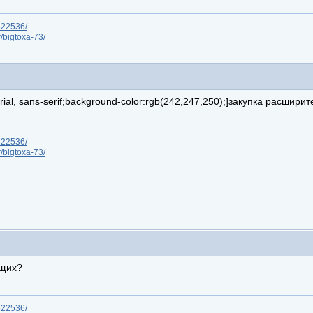
/622536/
r/bigtoxa-73/
, arial, sans-serif;background-color:rgb(242,247,250);]закупка расшири
/622536/
r/bigtoxa-73/
ющих?
/622536/