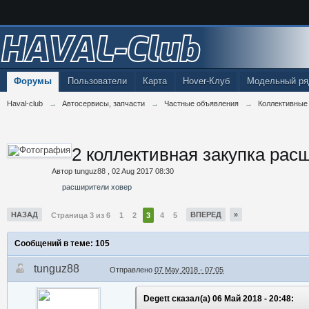
HAVAL-Club
Форумы
Пользователи
Карта
Hover-Клуб
Модельный ря
Haval-club
→
Автосервисы, запчасти
→
Частные объявления
→
Коллективные
2 коллективная закупка рас
Автор
tunguz88
,
02 Aug 2017 08:30
расширители ховер
НАЗАД
ВПЕРЕД
»
Страница 3 из 6
1
2
3
4
5
Сообщений в теме: 105
tunguz88
Отправлено
07 May 2018 - 07:05
Degett сказал(а) 06 Май 2018 - 20:48: