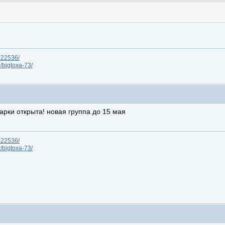
/622536/
r/bigtoxa-73/
арки открыта! новая группа до 15 мая
/622536/
r/bigtoxa-73/