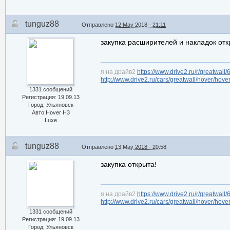
tunguz88
Отправлено
12 May 2018 - 21:11
закупка расширителей и накладок отк
я на драйв2
https://www.drive2.ru/r/greatwall
http://www.drive2.ru/cars/greatwall/hover/hove
1331 сообщений
Регистрация: 19.09.13
Город: Ульяновск
Авто:Hover H3
Luxe
tunguz88
Отправлено
13 May 2018 - 20:58
закупка открыта!
я на драйв2
https://www.drive2.ru/r/greatwall
http://www.drive2.ru/cars/greatwall/hover/hove
1331 сообщений
Регистрация: 19.09.13
Город: Ульяновск