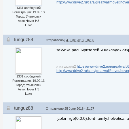
http://www.drive2.ru/cars/greatwall/hover/hove
1331 сообщений
Регистрация: 19.09.13
Город: Ульяновск
Авто:Hover H3
Luxe
tunguz88
Отправлено
04 June 2018 - 16:06
закупка расширителей и накладок отк
я на драйв2
https://www.drive2.ru/r/greatwall
http://www.drive2.ru/cars/greatwall/hover/hove
1331 сообщений
Регистрация: 19.09.13
Город: Ульяновск
Авто:Hover H3
Luxe
tunguz88
Отправлено
25 June 2018 - 21:27
[color=rgb(0,0,0);font-family:helvetica