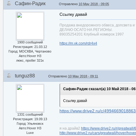
Сафин-Радик
Отправлено
10 May 2018 - 09:05
Ссылку давай
Продажа внедорожного обвеса, допсвета и 
ДЕЛАЮ ОСАГО НА РЕГИОНЫ.
89035254201 Клубный номерок 1997
1900 сообщений
https://m.vk.com/rdr4x4
Регистрация: 21.03.12
Город: МОСКВА, Чертаново
Авто:Hover H3
люкс, пробег 321к
tunguz88
Отправлено
10 May 2018 - 09:11
Сафин-Радик сказал(а) 10 Май 2018 - 06
Ссылку давай
https://www.drive2.ru/c/499466901886
1331 сообщений
Регистрация: 19.09.13
Город: Ульяновск
Авто:Hover H3
я на драйв2
https://www.drive2.ru/r/greatwall
Luxe
http://www.drive2.ru/cars/greatwall/hover/hove