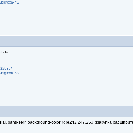
r/bigtoxa-73/
рыта!
/622536/
r/bigtoxa-73/
, arial, sans-serif;background-color:rgb(242,247,250);]закупка расшири