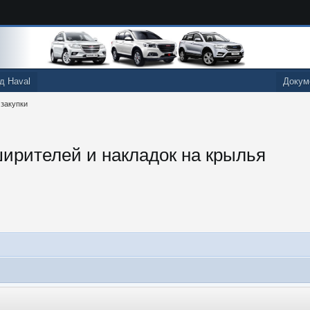
д Haval
Докум
 закупки
ширителей и накладок на крылья