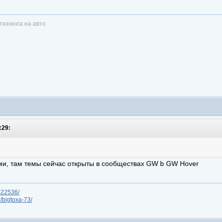
тюнинга на авто
:29:
ми, там темы сейчас открыты в сообществах GW b GW Hover
/622536/
r/bigtoxa-73/