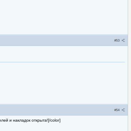
#53
#54
телей и накладок открыта![/color]