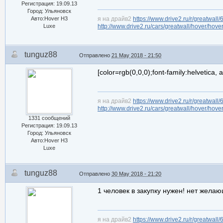
Регистрация: 19.09.13
Город: Ульяновск
Авто:Hover H3
я на драйв2
https://www.drive2.ru/r/greatwall
Luxe
http://www.drive2.ru/cars/greatwall/hover/hove
tunguz88
Отправлено
21 May 2018 - 21:50
[color=rgb(0,0,0);font-family:helvetica
я на драйв2
https://www.drive2.ru/r/greatwall
http://www.drive2.ru/cars/greatwall/hover/hove
1331 сообщений
Регистрация: 19.09.13
Город: Ульяновск
Авто:Hover H3
Luxe
tunguz88
Отправлено
30 May 2018 - 21:20
1 человек в закупку нужен! нет жела
я на драйв2
https://www.drive2.ru/r/greatwall