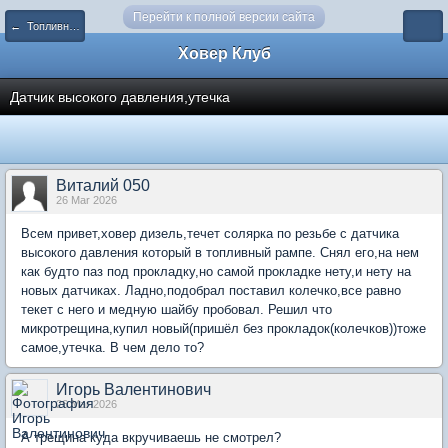
Перейти к полной версии сайта
← Топливная система
Ховер Клуб
Датчик высокого давления,утечка
Виталий 050
26 Mar 2026
Всем привет,ховер дизель,течет солярка по резьбе с датчика
высокого давления который в топливный рампе. Снял его,на нем
как будто паз под прокладку,но самой прокладке нету,и нету на
новых датчиках. Ладно,подобрал поставил колечко,все равно
текет с него и медную шайбу пробовал. Решил что
микротрещина,купил новый(пришёл без прокладок(колечков))тоже
самое,утечка. В чем дело то?
Игорь Валентинович
26 Mar 2026
А трещина куда вкручиваешь не смотрел?