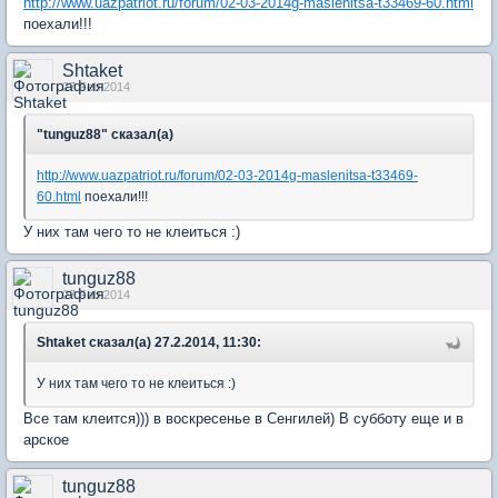
http://www.uazpatriot.ru/forum/02-03-2014g-maslenitsa-t33469-60.html
поехали!!!
Shtaket
27 Feb 2014
"tunguz88" сказал(а)
http://www.uazpatriot.ru/forum/02-03-2014g-maslenitsa-t33469-
60.html
поехали!!!
У них там чего то не клеиться :)
tunguz88
27 Feb 2014
Shtaket сказал(а) 27.2.2014, 11:30:
У них там чего то не клеиться :)
Все там клеится))) в воскресенье в Сенгилей) В субботу еще и в
арское
tunguz88