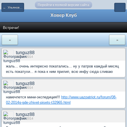
Перейти к полной версии сайта
← Ульяновск и Ульяновская область
Ховер Клуб
Встречи!
«
»
tunguz88
10 Jan 2014
жаль... очень интересно покатались... ну у патров каждый месяц
есть покатухи... я пока к ним прилип, всю инфу сюда сливаю
tunguz88
26 Jan 2014
намечпется мини-экспедиция!!!
http://www.uazpatriot.ru/forum/08-
02-2014g-gde-zhivet-pisets-t32965.html
tunguz88
06 Feb 2014