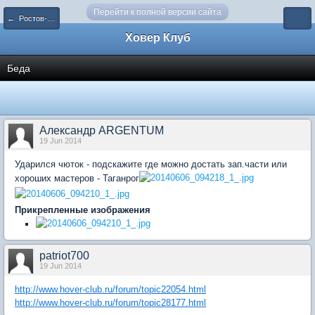
Перейти к полной версии сайта
← Ростов-на-Дону и область
Ховер Клуб
Беда
Александр ARGENTUM
19 Jun 2014
Ударился чюток - подскажите где можно достать зап.части или
хороших мастеров - Таганрог
Прикрепленные изображения
patriot700
19 Jun 2014
http://www.hover-club.ru/forum/topic22054.html
http://www.hover-club.ru/forum/topic28177.html