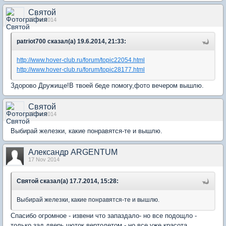
Святой
17 Jul 2014
patriot700 сказал(а) 19.6.2014, 21:33:
http://www.hover-club.ru/forum/topic22054.html
http://www.hover-club.ru/forum/topic28177.html
Здорово Дружище!В твоей беде помогу,фото вечером вышлю.
Святой
17 Jul 2014
Выбирай железки, какие понравятся-те и вышлю.
Александр ARGENTUM
17 Nov 2014
Святой сказал(а) 17.7.2014, 15:28:
Выбирай железки, какие понравятся-те и вышлю.
Спасибо огромное - извени что запаздало- но все подощло -
только зад.дверь чюток вертолетом - но все уже красота