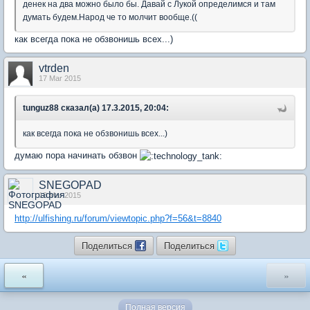
денек на два можно было бы. Давай с Лукой определимся и там
думать будем.Народ че то молчит вообще.((
как всегда пока не обзвонишь всех...)
vtrden
17 Mar 2015
tunguz88 сказал(а) 17.3.2015, 20:04:
как всегда пока не обзвонишь всех...)
думаю пора начинать обзвон
SNEGOPAD
18 Mar 2015
http://ulfishing.ru/forum/viewtopic.php?f=56&t=8840
Поделиться
Поделиться
«
»
Полная версия