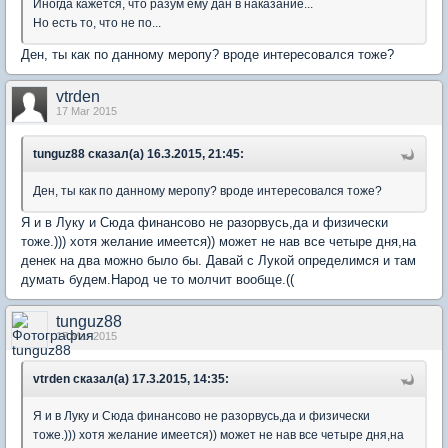
Иногда кажется, что разум ему дан в наказание...
Но есть то, что не по...
Ден, ты как по данному меропу? вроде интересовался тоже?
vtrden
17 Mar 2015
tunguz88 сказал(а) 16.3.2015, 21:45:
Ден, ты как по данному меропу? вроде интересовался тоже?
Я и в Луку и Сюда финансово не разорвусь,да и физически
тоже.))) хотя желание имеется)) может не нав все четыре дня,на
денек на два можно было бы. Давай с Лукой определимся и там
думать будем.Народ че то молчит вообще.((
tunguz88
17 Mar 2015
vtrden сказал(а) 17.3.2015, 14:35:
Я и в Луку и Сюда финансово не разорвусь,да и физически
тоже.))) хотя желание имеется)) может не нав все четыре дня,на