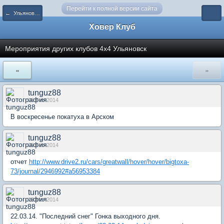
Перейти к полной версии сайта
← Ульяновск и Ульяновская область
Ховер Клуб
Мероприятия других клубов 4х4 Ульяновск
«
»
tunguz88
06 Feb 2014
В воскресенье покатуха в Арском
tunguz88
09 Feb 2014
отчет
http://www.drive2.ru/cars/greatwall/hover/hover/bigtoxa-
73/journal/2946992#a56953384
tunguz88
13 Mar 2014
22.03.14. "Последний снег" Гонка выходного дня.