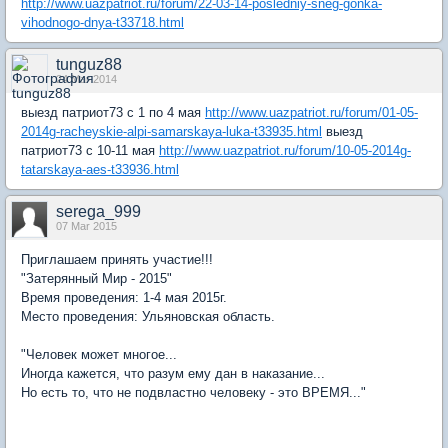
http://www.uazpatriot.ru/forum/22-03-14-posledniy-sneg-gonka-
vihodnogo-dnya-t33718.html
tunguz88
24 Mar 2014
выезд патриот73 с 1 по 4 мая
http://www.uazpatriot.ru/forum/01-05-
2014g-racheyskie-alpi-samarskaya-luka-t33935.html
выезд
патриот73 с 10-11 мая
http://www.uazpatriot.ru/forum/10-05-2014g-
tatarskaya-aes-t33936.html
serega_999
07 Mar 2015
Приглашаем принять участие!!!
"Затерянный Мир - 2015"
Время проведения: 1-4 мая 2015г.
Место проведения: Ульяновская область.
"Человек может многое...
Иногда кажется, что разум ему дан в наказание...
Но есть то, что не подвластно человеку - это ВРЕМЯ..."