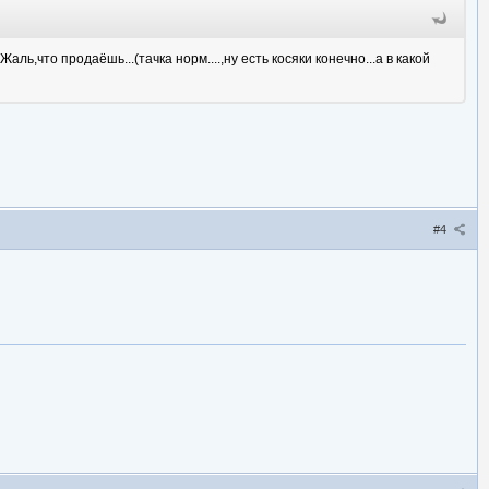
ль,что продаёшь...(тачка норм....,ну есть косяки конечно...а в какой
#4