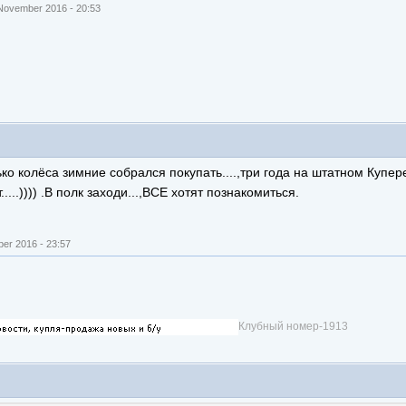
ovember 2016 - 20:53
ько колёса зимние собрался покупать....,три года на штатном Купере
.....)))) .В полк заходи...,ВСЕ хотят познакомиться.
er 2016 - 23:57
Клубный номер-1913