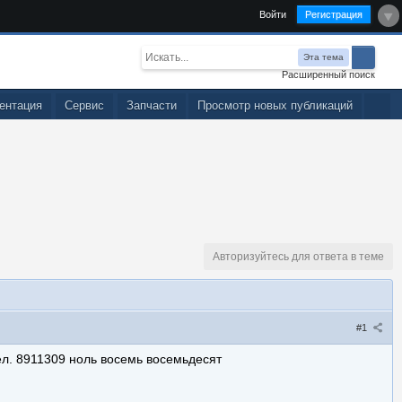
Войти
Регистрация
Эта тема
Расширенный поиск
ентация
Сервис
Запчасти
Просмотр новых публикаций
Авторизуйтесь для ответа в теме
#1
 тел. 8911309 ноль восемь восемьдесят