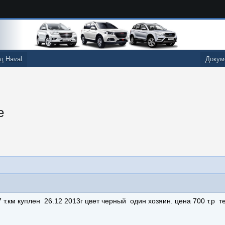
д Haval
Докум
е
7 т.км куплен 26.12 2013г цвет черный один хозяин. цена 700 т.р