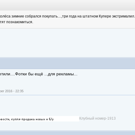
олёса зимние собрался покупать....,три года на штатном Купере экстрималил.Жа
 хотят познакомиться.
тили....Фотки бы ещё ...для рекламы...
er 2016 - 22:35
Клубный номер-1913