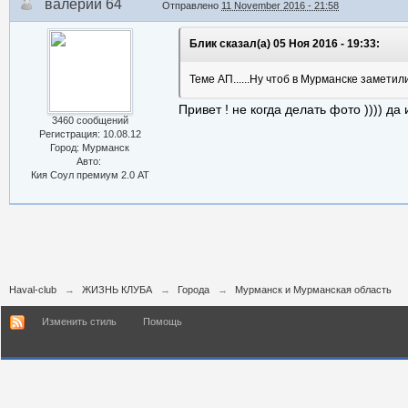
валерий 64
Отправлено
11 November 2016 - 21:58
Блик сказал(а) 05 Ноя 2016 - 19:33:
Теме АП......Ну чтоб в Мурманске заметили
Привет ! не когда делать фото )))) да 
3460 сообщений
Регистрация: 10.08.12
Город: Мурманск
Авто:
Кия Соул премиум 2.0 АТ
Haval-club
→
ЖИЗНЬ КЛУБА
→
Города
→
Мурманск и Мурманская область
Изменить стиль
Помощь