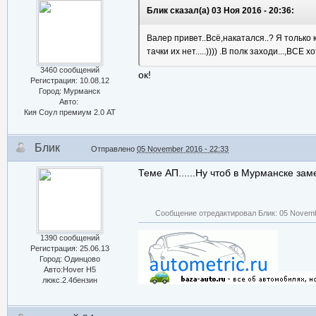
Блик сказал(а) 03 Ноя 2016 - 20:36:
Валер привет..Всё,накатался..? Я только к
тачки их нет.....)))) .В полк заходи...,ВСЕ
3460 сообщений
ок!
Регистрация: 10.08.12
Город: Мурманск
Авто:
Кия Соул премиум 2.0 АТ
Блик
Отправлено
05 November 2016 - 22:33
Теме АП......Ну чтоб в Мурманске заме
Сообщение отредактировал Блик: 05 Novemb
1390 сообщений
Регистрация: 25.06.13
Город: Одинцово
Авто:Hover H5
люкс.2.4бензин