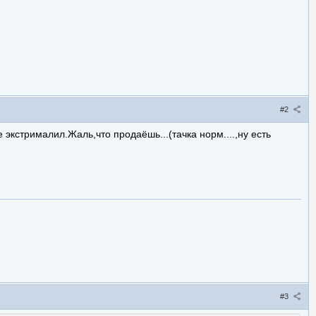
#2
 экстрималил.Жаль,что продаёшь...(тачка норм....,ну есть
#3