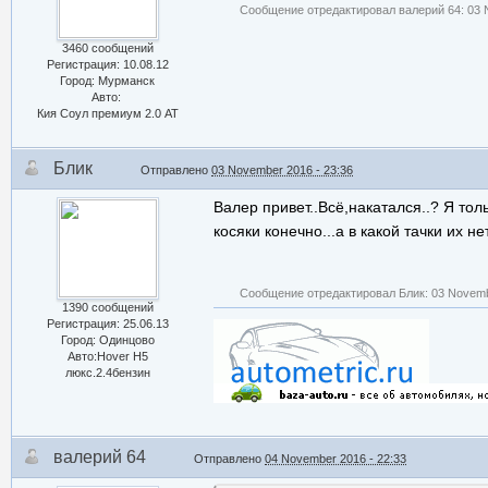
Сообщение отредактировал валерий 64: 03 N
3460 сообщений
Регистрация: 10.08.12
Город: Мурманск
Авто:
Кия Соул премиум 2.0 АТ
Блик
Отправлено
03 November 2016 - 23:36
Валер привет..Всё,накатался..? Я тол
косяки конечно...а в какой тачки их нет
Сообщение отредактировал Блик: 03 Novemb
1390 сообщений
Регистрация: 25.06.13
Город: Одинцово
Авто:Hover H5
люкс.2.4бензин
валерий 64
Отправлено
04 November 2016 - 22:33