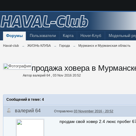
HAVAL-Club
Форумы
Пользователи
Карта
Hover-Клуб
Модельный ря
Haval-club
→
ЖИЗНЬ КЛУБА
→
Города
→
Мурманск и Мурманская область
продажа ховера в Мурманск
Автор
валерий 64
,
03 Nov 2016 20:52
Сообщений в теме: 4
валерий 64
Отправлено
03 November 2016 - 20:52
продам свой ховер 2.4 люкс пробег 6