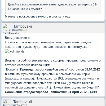
Давайте в воскресенье, время какое, думаю лучше примерно в 12-
13 часов, кто как думает?
Я готов в воскресенье молого в охапку и еду
Tambovskii
04 Apr 2012
Всем добречкого!
Короче вот моя цитата с шеви-форума, парни тоже приедут
покататься, думаю будет весело, совместная покатушка
Возьму на себя ответственность сформулировать предложение о
встрече согласно пожеланиям:
"Встреча "
Проводы загостившейся зимы
" состоится
08.04.2012
в 15:00
по Мурманскому времени на Комсомольской горке
(трасса для триала). Приглашаются ВСЕ желающие окунуться в
мир удовольствия владения техникой 4х4 (ну может также и
техникой орудования лопатой :). Приезжайте, скучно не будет!!!"
Сообщение отредактировал Tambovskii: 04 April 2012 - 13:15
Tambovskii
04 Apr 2012