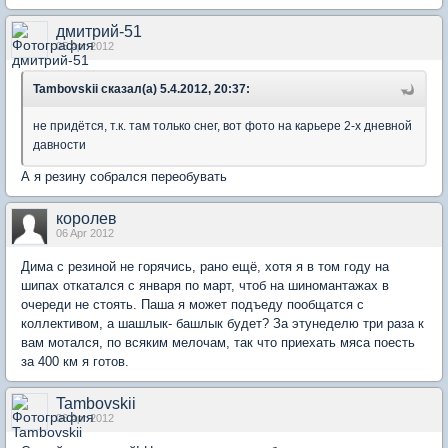
дмитрий-51
05 Apr 2012
Tambovskii сказал(а) 5.4.2012, 20:37:
не придётся, т.к. там только снег, вот фото на карьере 2-х дневной
давности
А я резину собрался переобувать
королев
06 Apr 2012
Дима с резиной не горячись, рано ещё, хотя я в том году на
шипах откатался с января по март, чтоб на шиномантажах в
очереди не стоять. Паша я может подъеду пообщатся с
коллективом, а шашлык- башлык будет? За этунеделю три раза к
вам мотался, по всяким мелочам, так что приехать мяса поесть
за 400 км я готов.
Tambovskii
06 Apr 2012