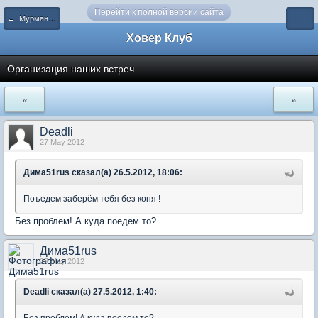
Перейти к полной версии сайта
← Мурманск и Мурманская область
Ховер Клуб
Организация наших встреч
«
»
Deadli
27 May 2012
Дима51rus сказал(а) 26.5.2012, 18:06:
Поъедем заберём тебя без коня !
Без проблем! А куда поедем то?
Дима51rus
27 May 2012
Deadli сказал(а) 27.5.2012, 1:40: