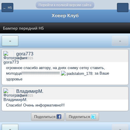
Перейти к полной версии сайта
← Н5
Ховер Клуб
Бампер передний Н5
«
»
gora773
01 Apr 2015
огромное спасибо автору, на днях сниму сетку ставить,
молодца!!!!!!!!!!!!!!!!!!!!!!!!!!!!!!!!!
за Ваше
здоровье
ВладимирМ.
15 Apr 2015
Спасибо! Очень информативно!!!
Поделиться
Поделиться
«
»