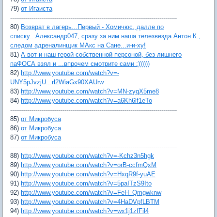
79)
от Игаиста
--------------------------------------------------------------------------------------
80)
Возврат в лагерь...Первый - Хомичюс, далле по
списку...Александр047, сразу за ним наша телезвезда Антон К.,
следом адреналинщик МАкс на Сане...и-и-ху!
81)
А вот и наш герой собственной персоной, без лишнего
паФОСА взял и ...впрочем смотрите сами :))))))
82)
http://www.youtube.com/watch?v=-
UNY5pJvzjU...rl2WiaGx90XAUrw
83)
http://www.youtube.com/watch?v=MN-zyqX5me8
84)
http://www.youtube.com/watch?v=a6Kh6lf1eTo
--------------------------------------------------------------------------------------
85)
от Микробуса
86)
от Микробуса
87)
от Микробуса
--------------------------------------------------------------------------------------
88)
http://www.youtube.com/watch?v=-Kchz3n5hgk
89)
http://www.youtube.com/watch?v=orB-ccfmQxM
90)
http://www.youtube.com/watch?v=HxqR9f-yuAE
91)
http://www.youtube.com/watch?v=5paITzS9Ito
92)
http://www.youtube.com/watch?v=FeH_Qmgwknw
93)
http://www.youtube.com/watch?v=4HaDVpfLBTM
94)
http://www.youtube.com/watch?v=wx1j1zfFil4