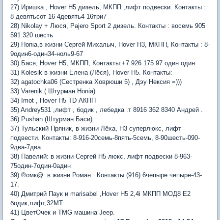
27) Иришка , Hover H5 дизель, МКПП ,лифт подвески. Контакты :
8 девятьсот 16 4девять4 16три7
28) Nikolay + Люся, Pajero Sport 2 дизель. Контакты : восемь 905
591 320 шесть
29) Honia,в жизни Сергей Михалыч, Hover H3, МКПП, Контакты : 8-
9один6-один34-ноль9-67
30) Бася, Hover H5, МКПП, Контакты:+7 926 175 97 один один
31) Kolesik в жизни Елена (Лёся), Hover H5. Контакты:
32) agatochka06 (Сестренка Ховрюши 5) , Дэу Нексия =)))
33) Varenik ( Штурман Honia)
34) Imot , Hover H5 TD АКПП
35) Andrey531 ,лифт , бодик , лебедка .т 8916 362 8340 Андрей .
36) Pushan (Штурман Баси).
37) Тульский Пряник, в жизни Лёха, Н3 суперлюкс, лифт
подвести. Контакты: 8-916-20семь-8пять-5семь, 8-90шесть-090-
9два-7два.
38) Павелий: в жизни Сергей Н5 люкс, лифт подвески 8-963-
75один-7один-0адин
39) ®омк@: в жизни Роман . Контакты (916) 6чепыре чепыре-43-
17.
40) Дмитрий Паук и marisabel ,Hover H5 2,4i МКПП МОД8 Е2
бодик,лифт,32МТ
41) ЦветOчек и TMG машина Jeep.