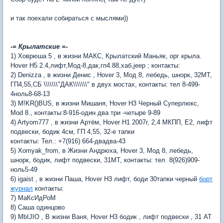
и так поехали собираться с мыслями))
-= Крылатские =-
1) Ховрюша 5 , в жизни МАКС, Крылатский Маньяк, орг крыла.
Hover H5 2.4,лифт,Мод-8,дак,гп4.88,хаб,jeep ; контакты:
2) Denizza , в жизни Денис , Hover 3, Мод 8, лебедь, шнорк, 32МТ,
ГП4,55,СБ \\\\\\\"ДАК\\\\\\\" в двух мостах, контакты: тел 8-499-
4ноль8-68-13
3) M!KR()BUS, в жизни Мишаня, Hover H3 Черный Суперлюкс,
Mod 8., контакты:8-916-один два три -четыре 9-89
4) Artyom777 , в жизни Артём, Hover H1 2007г, 2,4 МКПП, Е2, лифт
подвески, бодик 4см, ГП 4,55, 32-е тапки
контакты: Тел.: +7(916) 664-двадва-43
5) Xomyak_from, в Жизни Андрюха, Hover 3, Мод 8, лебедь,
шнорк, бодик, лифт подвески, 31МТ, контакты: тел. 8(926)909-
ноль5-49
6) igaist , в жизни Паша, Hover H3 лифт, боди 30тапки черный
борт
журнал
контакты:
7) МаКсИдРоМ
8) Саша одинцово
9) MbIJIO , В жизни Ваня, Hover H3 бодик , лифт подвески , 31 АТ