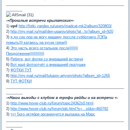
__________________________________________________________
________
-=Прошлые встречи крылатских=-
1)
upd
http://fotki.yandex.ru/users/madcat-mk2/album/320803/
2)
http://my.mail.ru/mail/den-ugarov/photo?al...to?album_id=920
3)
я до сих пор не могу машину поссле субботнего ЛЭПа
помыть))) катаюсь на куске грязи))
4)
Это часть всего остальное после)))))))
Продолжение))))))))))))
5)
Ребята, вот фотки со вчерашней встречи
6)
Вот ещё фотоотчёт о вчерашней пкатушке
7)
ФОТКИ ТУТ
8)
http://my.mail.ru/mail/tulupov-artyom/photo?album_id=1265
9)
ТУТ ФОТКИ
__________________________________________________________
________
-=Наши выезды с клубом в трофи рейды и на встречи =-
1)
http://www.hover-club.ru/forum/topic24362s0.html
2)
http://www.hover-club.ru/forum/ipb.html?s=...st&p=460792
3)
тут 5ого октября организуется вылазка на Марс
__________________________________________________________
________