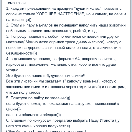
тема такая:
1. каждый приезжающий на праздник "души и колес" привозит с
собой не только ХОРОШЕЕ НАСТРОЕНИЕ, но и хавчик, на себя и
на товарища))
2. Столы и пару мангалов не помешают наполнить наши животики
небольшим количеством шашлычка, рыбкой, и т д .
3. Попрошу привезти с собой по ленточке ситцевой или другой
материал( Можно даже обрывок троса динамического), которую
повесим на дерево в знак нашей сплоченности, отзывчивости и
безбашенности!))
4. в домашних условиях, на формате А4, попрошу написать,
нарисовать, пожелание, желание, стих, короче все что душе
угодно.
Это будет послание в будущее нам самим!!
Все эти листочки мы закатаем в" капсулу времени", которую
закопаем все вместе.и откопаем через год или два)) и посмотрим,
что же получилось!
5. Покатуха по лайту по желанию)))
если будет снежок, то покатаемся на ватрушке, привязанной к
бибике))
салют и обнимашки обещаю)))
6. Главным по конкурсам предлагаю выбрать Пашу Игаиста ( у
него это очень хорошо получается)
Сбор будет на L- киной поляне( там не дует)