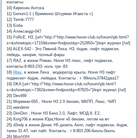
контакты:
10) Кирюхин Антоха
11) Genom1-1 ( Временно Штурман Игаиста =)
12) Temik-7777
13) Боба
14) Александр-047
15) FoRcE, H3, [url="http://"http://www.hover-club.ru/forum/ipb.html?
s=&showtopic=17159&view=findpost&p=252850»"]борт журнал [/url]
16) ALEX-542 - Это Пивной Леха. H3, бодик, лифт подвески,
лебедь, шнорик, полный фарш
17) RAZ, в жизни Роман, Hover H3 люкс, лифт подвески,
контакты:8-903-233- ноль три -83
18)
Rtex
, в жизни Леха , модератор крыла, Hover H3 лифт
подвески+ бодик, лебедка. Контакты : т. 89ноль37842два17
19) DKA [url="http://"http://www.hover-club.ru/forum/ipb.html?
s=&showtopic=7382&view=findpost&p=87825»"]борт журнал [/url]
20) Devil89
21) Мореман-055 , Hover H3 2.0 бензин, МКПП, Люкс, ЧИП
22) wanderer
23) DimDim , Hover H3 Бенз 2.0, Лифт, МОД-8, Е2,
24) King706 в жизни Юра,Hover н5 бензин, летом на мт
25) d3ndy в жизни Денис Н5 дизель Акпп, лифт подвески, бодик,
тапки 31 АТ, чип лайт. Контакты : т 8-903 206-6ноль-0ноль
26) МолЧУН