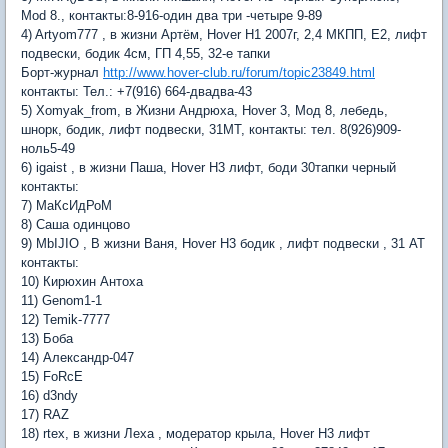
Mod 8., контакты:8-916-один два три -четыре 9-89
4) Artyom777 , в жизни Артём, Hover H1 2007г, 2,4 МКПП, Е2, лифт
подвески, бодик 4см, ГП 4,55, 32-е тапки
Борт-журнал
http://www.hover-club.ru/forum/topic23849.html
контакты: Тел.: +7(916) 664-двадва-43
5) Xomyak_from, в Жизни Андрюха, Hover 3, Мод 8, лебедь,
шнорк, бодик, лифт подвески, 31МТ, контакты: тел. 8(926)909-
ноль5-49
6) igaist , в жизни Паша, Hover H3 лифт, боди 30тапки черный
контакты:
7) МаКсИдРоМ
8) Саша одинцово
9) MbIJIO , В жизни Ваня, Hover H3 бодик , лифт подвески , 31 АТ
контакты:
10) Кирюхин Антоха
11) Genom1-1
12) Temik-7777
13) Боба
14) Александр-047
15) FoRcE
16) d3ndy
17) RAZ
18) rtex, в жизни Леха , модератор крыла, Hover H3 лифт