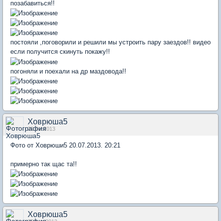
позабавиться!!
постояли ,поговорили и решили мы устроить пару заездов!! видео
если получится скинуть покажу!!
погоняли и поехали на др маздовода!!
Ховрюша5
20 Jul 2013
Фото от Ховрюши5 20.07.2013. 20:21
примерно так щас та!!
Ховрюша5