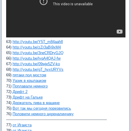
63)
http://youtu.be/Y5T_m84aah8
64)
http://youtu.be/zZr3aBj9xM4
65)
http://youtu.be/3neCRDryGJQ
66)
http://youtu.be/lyqA4QAJ-fw
67)
http://youtu.be/09wje5ZV-ko
68)
http://youtu.be/gT_hvxURYVs
69)
пятаки под мостом
70)
Уазик в крылацком
71)
Поплавали немного
72)
Дрифт 2
73)
Дрифт на Гальке
74)
Держатель пива в машине
75)
Вот так мы сегодня порезвились
76)
Половили немного адреналинчику
--------------------------------------------------------------------------------------
77)
от Игаиста
78)
от Игаиста