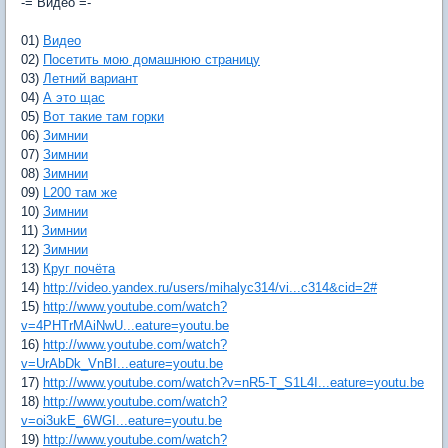
-= Видео =-
01)
Видео
02)
Посетить мою домашнюю страницу
03)
Летний вариант
04)
А это щас
05)
Вот такие там горки
06)
Зимнии
07)
Зимнии
08)
Зимнии
09)
L200 там же
10)
Зимнии
11)
Зимнии
12)
Зимнии
13)
Круг почёта
14)
http://video.yandex.ru/users/mihalyc314/vi...c314&cid=2#
15)
http://www.youtube.com/watch?
v=4PHTrMAiNwU...eature=youtu.be
16)
http://www.youtube.com/watch?
v=UrAbDk_VnBI...eature=youtu.be
17)
http://www.youtube.com/watch?v=nR5-T_S1L4I...eature=youtu.be
18)
http://www.youtube.com/watch?
v=oi3ukE_6WGI...eature=youtu.be
19)
http://www.youtube.com/watch?