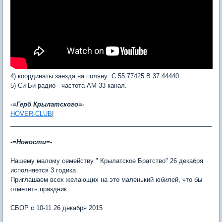
4) координаты заезда на поляну: C 55.77425 B 37.44440
5) Си-Би радио - частота АМ 33 канал.
-=Герб Крылатского=-
HOVER-CLUB
|
__________________________________________________________
________
-=Новости=-
Нашему малому семейству " Крылатское Братство" 26 декабря
исполняется 3 годика
Приглашаем всех желающих на это маленький юбилей, что бы
отметить праздник.
СБОР с 10-11 26 декабря 2015