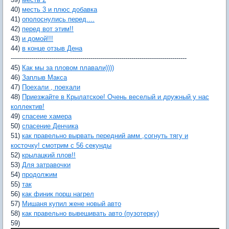
40)
месть 3 и плюс добавка
41)
ополоснулись перед....
42)
перед вот этим!!
43)
и домой!!!
44)
в конце отзыв Дена
--------------------------------------------------------------------------------------
45)
Как мы за пловом плавали))))
46)
Заплыв Макса
47)
Поехали , поехали
48)
Приезжайте в Крылатское! Очень веселый и дружный у нас
коллектив!
49)
спасеие хамера
50)
спасение Денчика
51)
как правельно вырвать передний амм ,согнуть тягу и
косточку! смотрим с 56 секунды
52)
крылацкий плов!!
53)
Для затравочки
54)
продолжим
55)
так
56)
как финик порш нагрел
57)
Мишаня купил жене новый авто
58)
как правельно вывешивать авто (пузотерку)
59)