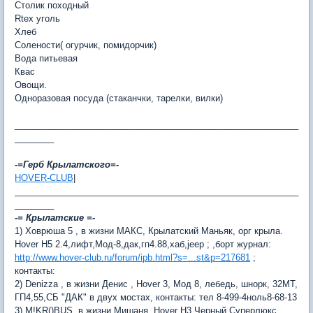
Столик походный
Rtex уголь
Хлеб
Солености( огурчик, помидорчик)
Вода питьевая
Квас
Овощи.
Одноразовая посуда (стаканчки, тарелки, вилки)
__________________________________________________________
________
-=Герб Крылатского=-
HOVER-CLUB
|
__________________________________________________________
________
-= Крылатские =-
1) Ховрюша 5 , в жизни МАКС, Крылатский Маньяк, орг крыла.
Hover H5 2.4,лифт,Мод-8,дак,гп4.88,хаб,jeep ; ,борт журнал:
http://www.hover-club.ru/forum/ipb.html?s=...st&p=217681
;
контакты:
2) Denizza , в жизни Денис , Hover 3, Мод 8, лебедь, шнорк, 32МТ,
ГП4,55,СБ "ДАК" в двух мостах, контакты: тел 8-499-4ноль8-68-13
3) M!KR()BUS, в жизни Мишаня, Hover H3 Черный Суперлюкс,