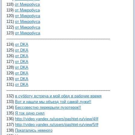
118)
от Микробуса
119)
от Микробуса
120)
от Микробуса
121)
от Микробуса
122)
от Микробуса
123)
от Микробуса
--------------------------------------------------------------------------------------
124)
от DKA
125)
от DKA
126)
от DKA
127)
от DKA
128)
от DKA
129)
от DKA
130)
от DKA
131)
от DKA
--------------------------------------------------------------------------------------
132)
в субботу встреча и мой обед в рабочие время
133)
Вот и нашли мы объезд той самой лужи!!
134)
Бессовестно перекрыли пузотерок!!
135)
Я ток одно снял
136)
http://video.yandex.ru/users/pashtet-ru/view/4/#
137)
http://video.yandex.ru/users/pashtet-ru/view/5/#
138)
Покатались немного