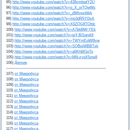
95)
http://www.youtube.com/watch?v=438vmbwtY2U
96)
http://www.youtube.com/watch?v=o_X_orTOwWs
97)
http://www.youtube.com/watch?v=_dWIvex6tkk
98)
http://www.youtube.com/watch?v=mp3dR5Yl3xA
99)
http://www.youtube.com/watch?v=X0ZQG8TOfdc
100)
http://www.youtube.com/watch?v=A7bld9W-YEk
101)
http://www.youtube.com/watch?v=ipY-BiSqnA8
102)
http://www.youtube.com/watch?v=TWYmEgW0lvw
103)
http://www.youtube.com/watch?v=SQBpjWBBTxk
104)
http://www.youtube.com/watch?v=a6Kh6lf1eTo
105)
http://www.youtube.com/watch?v=MN-zyqX5me8
106)
Денчик
--------------------------------------------------------------------------------------
107)
от Микробуса
108)
от Микробуса
109)
от Микробуса
110)
от Микробуса
111)
от Микробуса
112)
от Микробуса
113)
от Микробуса
114)
от Микробуса
115)
от Микробуса
116)
от Микробуса
117)
от Микробуса