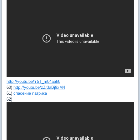
http://youtu.be/Y5T_m84aah8
60)
http://youtu.be/zZr3aBj9xM4
61)
спасение патрика
62)