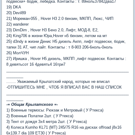
подвески+ бодик, лебедка. Контакты : т. 89ноль37842два17
19) DKA
20) Devil89
21) Мореман-055 , Hover H3 2.0 бензин, МКПП, Люкс, ЧИП
22) wanderer
23) DimDim , Hover H3 Бенз 2.0, Лифт, МОД-8, Е2,
24) King706 в жизни Юра,Hover н5 бензин, летом на мт
25) d3ndy в жизни Денис Н5 дизель Акпп, лифт подвески, бодик,
тапки 31 АТ, чип лайт. Контакты : т 8-903 206-6ноль-0ноль
26) МолЧУН
27) Иришка , Hover H5 дизель, МКПП ,лифт подвески. Контакты :
8 девятьсот 16 4девять4 16три7
__________________________________________________________
________
........ Уважаемый Крылатский народ, которых не вписал
-ОТПИШИТЕСЬ МНЕ , ЧТОБ Я ВПИСАЛ ВАС В НАШ СПИСОК
__________________________________________________________
________
-= Общак Крылатского =-
1) Военные термосы: Рюкзак и Метровый ( У Ртекса)
2) Военные Полатки 2шт. ( У Ртекса)
3) Тент от дождя 3х4 метра 2шт. ( У Ртекса)
4) Колеса Kumho KL71 (MT) 245/75 R16 на дисках offroad j8x16
6x139.7 dia 109 ET30 ( У Ртекса)