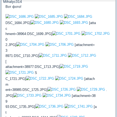
Вот фото!
DSC_1684.JPG]
[atta
c
hment=38964:DSC_1699.JPG]
0
2.JPG]
[attachment=
3
8971:DSC_1710.JPG]
[
attachment=38977:DSC_1713.JPG]
S
C_1721.JPG]
[attach
m
ent=38985:DSC_1725.JPG]
.
JPG]
[attachment=38
9
93:DSC_1735.JPG]
[a
t