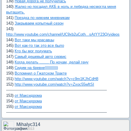
139)
Новая дорога не получилась
140)
Жалко но посадил АКБ в ноль и лебедка несмогла меня
вытащить.
141)
Поездка по нижним мневникам
142)
Закрываем копытный сезон
143)
http://www.youtube.com/channel/UC9xb2uCoth...sAtYY23Q/videos
144)
Вот таки мы красавцы
145)
Вот как-то так это все было
146)
Кто бы мог подумать
147)
Самый дешевый авто сервис
148)
Когда делать ........ По ночам, делай гену
149)
Сидим на бревне)))))))))))
150)
Вспомнил о Гжатском Тракте
151)
http://www.youtube.com/watch?v=c9m1KJhCdH8
152)
http://www.youtube.com/watch?v=Zxoc55wftSI
--------------------------------------------------------------------------------------
153)
от Максидрома
154)
от Максидрома
155)
от Максидрома
--------------------------------------------------------------------------------------
Mihalyc314
24 Mar 2013