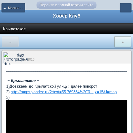
Перейти к полной версии сайта
← Москва и Московская область
Ховер Клуб
Крылатское
«
»
rtex
11 Mar 2013
__________________________________________________________
________
-= Крылатское =-
1)Доезжаем до Крылатской улицы: далее поворот
2)
http://maps.yandex.ru/?rtext=55.769354%2C3...;z=15&l=map
3)