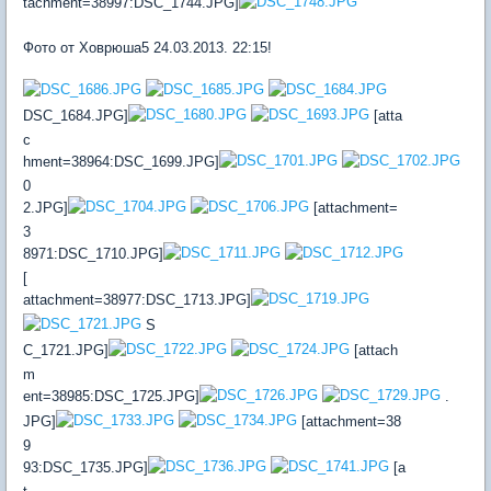
tachment=38997:DSC_1744.JPG]
Фото от Ховрюша5 24.03.2013. 22:15!
DSC_1684.JPG]
[atta
c
hment=38964:DSC_1699.JPG]
0
2.JPG]
[attachment=
3
8971:DSC_1710.JPG]
[
attachment=38977:DSC_1713.JPG]
S
C_1721.JPG]
[attach
m
ent=38985:DSC_1725.JPG]
.
JPG]
[attachment=38
9
93:DSC_1735.JPG]
[a