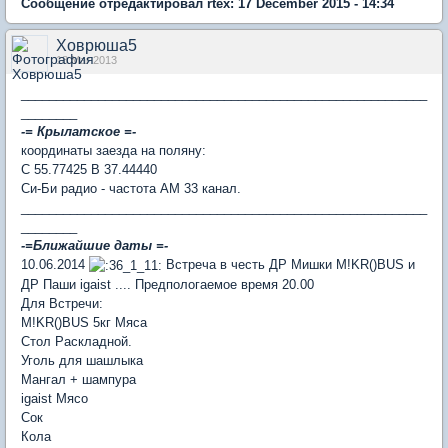
Сообщение отредактировал rtex: 17 December 2015 - 14:34
Ховрюша5
18 Mar 2013
__________________________________________________________
________
-= Крылатское =-
координаты заезда на поляну:
C 55.77425 B 37.44440
Си-Би радио - частота АМ 33 канал.
__________________________________________________________
________
-=Ближайшие даты =-
10.06.2014
Встреча в честь ДР Мишки M!KR()BUS и
ДР Паши igaist .... Предпологаемое время 20.00
Для Встречи:
M!KR()BUS 5кг Мяса
Стол Раскладной.
Уголь для шашлыка
Мангал + шампура
igaist Мясо
Сок
Кола