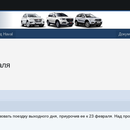
д Haval
Докум
аля
изовать поездку выходного дня, приурочив ее к 23 февраля. Над 