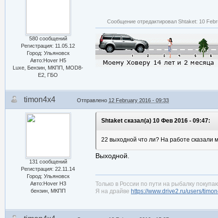
Сообщение отредактировал Shtaket: 10 Febru
580 сообщений
Регистрация: 11.05.12
Город: Ульяновск
Авто:Hover H5
Luxe, Бензин, МКПП, MOD8-
E2, ГБО
timon4x4
Отправлено
12 February 2016 - 09:33
Shtaket сказал(а) 10 Фев 2016 - 09:47:
22 выходной что ли? На работе сказали м
Выходной.
131 сообщений
Регистрация: 22.11.14
Город: Ульяновск
Авто:Hover H3
Только в России по пути на рыбалку покупаю
бензин, МКПП
Я на драйве
https://www.drive2.ru/users/timo