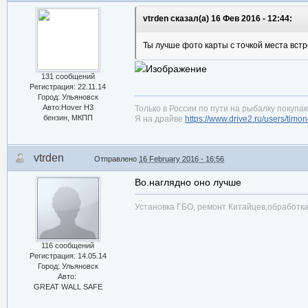
vtrden сказал(а) 16 Фев 2016 - 12:44:
Ты лучше фото карты с точкой места встр
131 сообщений
Регистрация: 22.11.14
Город: Ульяновск
Авто:Hover H3
Только в России по пути на рыбалку покупаю
бензин, МКПП
Я на драйве
https://www.drive2.ru/users/timo
vtrden
Отправлено
16 February 2016 - 16:56
Во.наглядно оно лучше
Установка ГБО, ремонт Китайцев,обработ
116 сообщений
Регистрация: 14.05.14
Город: Ульяновск
Авто:
GREAT WALL SAFE