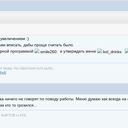
 увеличением :)
ажи вписать, дабы проще считать было.
турной программой
и утверждать меню
т водку. На обратном пути рыбу...
n4x4/
ка ничего не говорят по поводу работы. Меню думаю как всегда на 
м кто то грозился...
ка RAPTOR U-POL