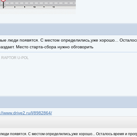
ые люди появятся. С местом определились,уже хорошо... Осталос
паздает. Место старта-сбора нужно обговорить
ка RAPTOR U-POL
://www.drive2.ru/l/8982864/
юди появятся. С местом определились,уже хорошо... Осталось время и прогр