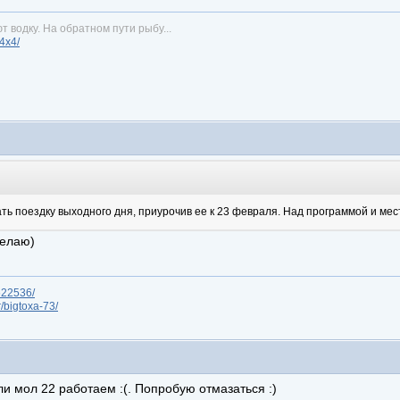
т водку. На обратном пути рыбу...
n4x4/
ать поездку выходного дня, приурочив ее к 23 февраля. Над программой и ме
делаю)
/622536/
r/bigtoxa-73/
ли мол 22 работаем :(. Попробую отмазаться :)