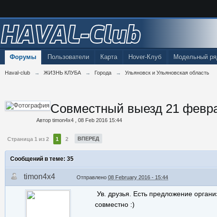
HAVAL-Club
Форумы
Пользователи
Карта
Hover-Клуб
Модельный ря
Haval-club
→
ЖИЗНЬ КЛУБА
→
Города
→
Ульяновск и Ульяновская область
Совместный выезд 21 февр
Автор
timon4x4
,
08 Feb 2016 15:44
ВПЕРЕД
Страница 1 из 2
1
2
Сообщений в теме: 35
timon4x4
Отправлено
08 February 2016 - 15:44
Ув. друзья. Есть предложение орган
совместно :)