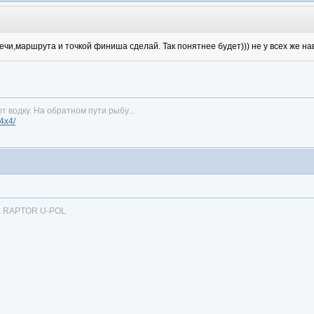
ечи,маршрута и точкой финиша сделай. Так понятнее будет))) не у всех же на
т водку. На обратном пути рыбу...
n4x4/
ка RAPTOR U-POL