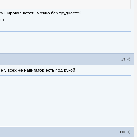
га широкая встать можно без трудностей.
ен.
#9
е у всех же навигатор есть под рукой
#10