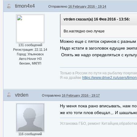
timon4x4
Отправлено
16 February 2016 - 19:14
vtrden сказал(а) 16 Фев 2016 - 13:56:
Во.наглядно оно лучше
Можно еще с пяток скринов с разным
131 сообщений
Надо кстати в заголовок едущие экип
Регистрация: 22.11.14
Город: Ульяновск
Опять же надо определяться с куль
Авто:Hover H3
бензин, МКПП
Только в России по пути на рыбалку покупаю
Я на драйве
https://www.drive2.ru/users/timo
vtrden
Отправлено
16 February 2016 - 19:17
Ну меня пока рано вписывать, нам по
же кто тоти плов обещал.,. И шашлыко
Установка ГБО, ремонт Китайцев,обработ
116 сообщений