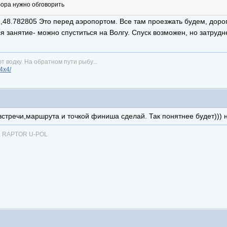
бора нужно обговорить
7,48.782805 Это перед аэропортом. Все там проезжать будем, доро
занятие- можно спуститься на Волгу. Спуск возможен, но затрудн
т водку. На обратном пути рыбу...
n4x4/
встречи,маршрута и точкой финиша сделай. Так понятнее будет))) н
ка RAPTOR U-POL