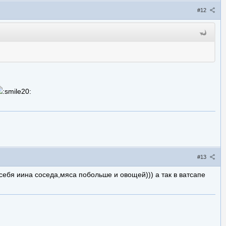
#12
#13
себя иина соседа,мяса побольше и овощей))) а так в ватсапе