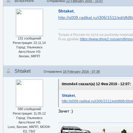
timon4x4
Отправлено
12 February 2016 - 15:07
Shtaket
,
http://s008.radikal.ru/i306/1511/ed/df
Только в России по пути на рыбалку покупаю
131 сообщений
Я на драйве
https://www.drive2.ru/users/timo
Регистрация: 22.11.14
Город: Ульяновск
Авто:Hover H3
бензин, МКПП
Shtaket
Отправлено
16 February 2016 - 07:38
timon4x4 сказал(а) 12 Фев 2016 - 12:07:
Shtaket
,
http://s008.radikal.ru/i306/1511/ed/dfd8c6b
580 сообщений
Зачет :)
Регистрация: 11.05.12
Город: Ульяновск
Авто:Hover H5
Luxe, Бензин, МКПП, MOD8-
E2, ГБО