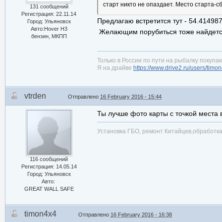
старт никто не опаздает. Место старта-с
131 сообщений
Регистрация: 22.11.14
Предлагаю встретится тут - 54.41498
Город: Ульяновск
Авто:Hover H3
Желающим порубиться тоже найдется 
бензин, МКПП
Только в России по пути на рыбалку покупаю
Я на драйве
https://www.drive2.ru/users/timo
vtrden
Отправлено
16 February 2016 - 15:44
Ты лучше фото карты с точкой места 
Установка ГБО, ремонт Китайцев,обработ
116 сообщений
Регистрация: 14.05.14
Город: Ульяновск
Авто:
GREAT WALL SAFE
timon4x4
Отправлено
16 February 2016 - 16:38