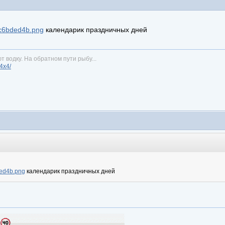
d8c6bded4b.png
календарик праздничных дней
т водку. На обратном пути рыбу...
n4x4/
ded4b.png
календарик праздничных дней