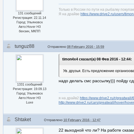
Только в России по пути на рыбалку покупаю
131 сообщений
Я на драйве
https://www.drive2.ru/users/timo
Регистрация: 22.11.14
Город: Ульяновск
Авто:Hover H3
бензин, МКПП
tunguz88
Отправлено
08 February 2016 - 15:59
timon4x4 сказал(а) 08 Фев 2016 - 12:44:
Ув. друзья. Есть предложение организов
надо делать смс рассылку))) пойду с
1331 сообщений
Регистрация: 19.09.13
Город: Ульяновск
Авто:Hover H3
я на драйв2
https://www.drive2.ru/r/greatwall
Luxe
http://www.drive2.ru/cars/greatwall/hover/hove
Shtaket
Отправлено
10 February 2016 - 12:47
22 выходной что ли? На работе сказа