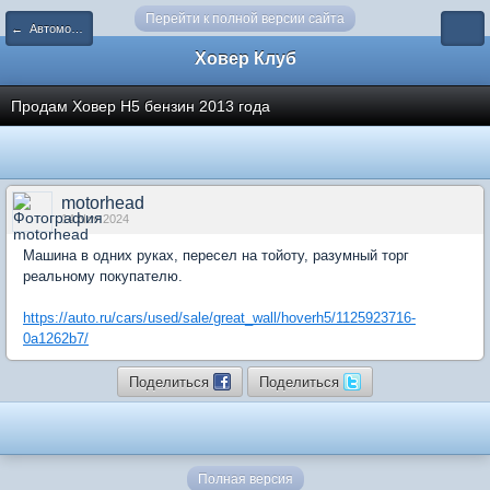
Перейти к полной версии сайта
← Автомобили - Куплю-продам
Ховер Клуб
Продам Ховер H5 бензин 2013 года
motorhead
14 Nov 2024
Машина в одних руках, пересел на тойоту, разумный торг
реальному покупателю.
https://auto.ru/cars/used/sale/great_wall/hoverh5/1125923716-
0a1262b7/
Поделиться
Поделиться
Полная версия