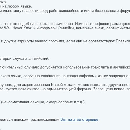
 pxs
й на любом языке,
циально могут нанести вред работоспособности и/или безопасности фору
 т.д., а также подобные сочетания символов. Номера телефонов размеща
eat Wall Hover Клуб и информеры (линейки, номерные знаки, сертификаты
и и другие атрибуты вашего профиля, если они не соответствуют Прави
оторых случаях английский.
ключительных случаях допускается использование транслита и английско
ского языка, особенно сообщения на «падонкафском» языке запрещено 
лучаях, для акцентирования Вашей мысли, можно выделить другим цвет
используется исключительно администрацией форума. Запрещено использ
ненормативная лексика, сквернословие и т.д.).
зоваться поиском, расположенным
Вот на этой старнице
.