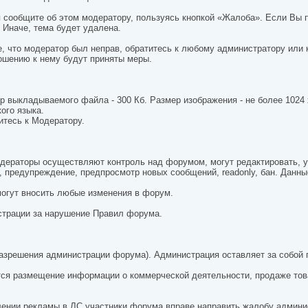
 сообщите об этом модератору, пользуясь кнопкой «Жалоба». Если Вы по
 Иначе, тема будет удалена.
е, что модератор был неправ, обратитесь к любому администратору или
ошению к нему будут приняты меры.
выкладываемого файла - 300 Кб. Размер изображения - не более 1024 
ого языка.
итесь к Модератору.
дераторы осуществляют контроль над форумом, могут редактировать, у
 предупреждение, предпросмотр новых сообщений, readonly, бан. Данные
могут вносить любые изменения в форум.
страции за нарушение Правил форума.
разрешения администрации форума). Администрация оставляет за собой 
ется размещение информации о коммерческой деятельности, продаже тов
лении рекламы в ЛС участники форума вправе направить жалобу админ