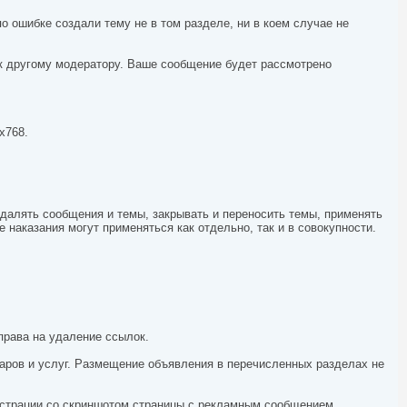
 ошибке создали тему не в том разделе, ни в коем случае не
 к другому модератору. Ваше сообщение будет рассмотрено
х768.
далять сообщения и темы, закрывать и переносить темы, применять
 наказания могут применяться как отдельно, так и в совокупности.
права на удаление ссылок.
аров и услуг. Размещение объявления в перечисленных разделах не
истрации со скриншотом страницы с рекламным сообщением.