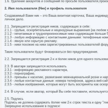
1.6. Удаление аккаунтов и сообщений по просьбе пользователя,прои
2. Имя пользователя (Ник) и профиль пользователя
Создаваемый Вами ник – это Ваша визитная карточка, Ваша индивиду
личное дело.
2.1. Запрещается регистрация ников, содержащих в себе:
2.1.1 - грубые, оскорбительные и нецензурные выражения (на любом 
2.1.2 - нечитаемые и труднопроизносимые ники содержащие больше 5 
2.1.3 - любую информацию с контактными данными: телефонные номера
2.1.4 - явную или скрытую рекламу.
2.1.5 - ники похожие на ники зарегистрированных пользователей фор
Такие пользователи будут блокироваться без предупреждения.
2.2. Запрещается регистрация 2-х и более ников для одного пользов
2.3. В аватаре запрещается использовать
2.3.1 - информацию рекламного характера,
2.3.2 - порнографию,
2.3.3 - призывы к насилию, разжиганию межнациональной розни и н
2.3.4 - любые контактные данные: номера телефонов, адреса веб-сайто
2.3.5 - любые изображения, которые могут быть восприняты как оск
2.4. В случае, если аватар, который Вы себе поставили, использует
2.5. Подпись
Подпись не должна содержать более чем 2-х строк текста и одну "ли
Запрещено использование в подписи: