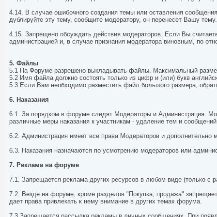
4.14. В случае ошибочного создания темы или оставления сообщения
дублируйте эту тему, сообщите модератору, он перенесет Вашу тему.
4.15. Запрещено обсуждать действия модераторов. Если Вы считает
администрацией и, в случае признания модератора виновным, по отн
5. Файлы
5.1 На Форуме разрешено выкладывать файлы. Максимальный размер 
5.2 Имя файла должно состоять только из цифр и (или) букв английск
5.3 Если Вам необходимо разместить файл большого размера, обрат
6. Наказания
6.1. За порядком в форуме следят Модераторы и Администрация. Мо
различные меры наказания к участникам - удаление тем и сообщений,
6.2. Администрация имеет все права Модераторов и дополнительно 
6.3. Наказания назначаются по усмотрению модераторов или админи
7. Реклама на форуме
7.1. Запрещается реклама других ресурсов в любом виде (только с 
7.2. Везде на форуме, кроме разделов "Покупка, продажа" запреща
дает права привлекать к нему внимание в других темах форума.
7.3 Запрещается рассылка рекламы в личных сообщениях. При появ