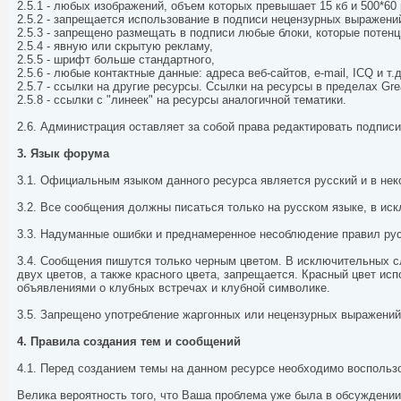
2.5.1 - любых изображений, объем которых превышает 15 кб и 500*60
2.5.2 - запрещается использование в подписи нецензурных выражени
2.5.3 - запрещено размещать в подписи любые блоки, которые потен
2.5.4 - явную или скрытую рекламу,
2.5.5 - шрифт больше стандартного,
2.5.6 - любые контактные данные: адреса веб-сайтов, e-mail, ICQ и
2.5.7 - ссылки на другие ресурсы. Ссылки на ресурсы в пределах Gr
2.5.8 - ссылки с "линеек" на ресурсы аналогичной тематики.
2.6. Администрация оставляет за собой права редактировать подпис
3. Язык форума
3.1. Официальным языком данного ресурса является русский и в нек
3.2. Все сообщения должны писаться только на русском языке, в ис
3.3. Надуманные ошибки и преднамеренное несоблюдение правил рус
3.4. Сообщения пишутся только черным цветом. В исключительных с
двух цветов, а также красного цвета, запрещается. Красный цвет 
объявлениями о клубных встречах и клубной символике.
3.5. Запрещено употребление жаргонных или нецензурных выражений (
4. Правила создания тем и сообщений
4.1. Перед созданием темы на данном ресурсе необходимо восполь
Велика вероятность того, что Ваша проблема уже была в обсуждении