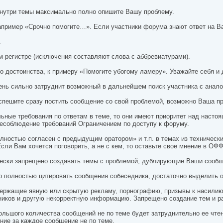
Внутри темы максимально полно опишите Вашу проблему.
апример «Срочно помогите…». Если участники форума знают ответ на Ва
.
м регистре (исключения составляют слова с аббревиатурами).
 достоинства, к примеру «Помогите убогому ламеру». Уважайте себя и 
ень сильно затруднит возможный в дальнейшем поиск участника с анало
е спешите сразу постить сообщение со свой проблемой, возможно Ваша 
ьные требования по ответам в теме, то они имеют приоритет над насто
есоблюдение требований Ограничением по доступу к форуму.
Полностью согласен с предыдущим оратором» и т.п. в темах из техническ
сли Вам хочется поговорить, а не с кем, то оставьте свое мнение в ОФ
чески запрещено создавать темы с проблемой, дублирующие Ваши сообще
адо полностью цитировать сообщения собеседника, достаточно выделить
одержащие явную или скрытую рекламу, порнографию, призывы к насили
ников и другую некорректную информацию. Запрещено создание тем и р
ольшого количества сообщений не по теме будет затруднительно ее чте
ие за каждое сообщение не по теме.