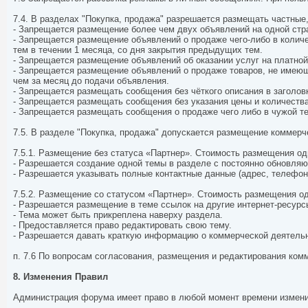
7.4. В разделах "Покупка, продажа" разрешается размещать частны
- Запрещается размещение более чем двух объявлений на одной стр
- Запрещается размещение объявлений о продаже чего-либо в количе
тем в течении 1 месяца, со дня закрытия предыдущих тем.
- Запрещается размещение объявлений об оказании услуг на платной
- Запрещается размещение объявлений о продаже товаров, не имею
чем за месяц до подачи объявления.
- Запрещается размещать сообщения без чёткого описания в заголов
- Запрещается размещать сообщения без указания цены и количеств
- Запрещается размещать сообщения о продаже чего либо в чужой т
7.5. В разделе "Покупка, продажа" допускается размещение коммерче
7.5.1. Размещение без статуса «Партнер». Стоимость размещения од
- Разрешается создание одной темы в разделе с постоянно обновл
- Разрешается указывать полные контактные данные (адрес, телефон,
7.5.2. Размещение со статусом «Партнер». Стоимость размещения одн
- Разрешается размещение в теме ссылок на другие интернет-ресурс
- Тема может быть прикреплена наверху раздела.
- Предоставляется право редактировать свою тему.
- Разрешается давать краткую информацию о коммерческой деятельн
п. 7.6 По вопросам согласования, размещения и редактирования ком
8. Изменения Правил
Администрация форума имеет право в любой момент времени измени