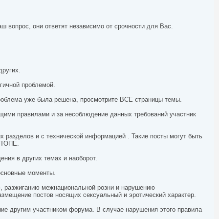
ш вопрос, они ответят независимо от срочности для Вас.
других.
гичной проблемой.
проблема уже была решена, просмотрите ВСЕ страницы темы.
ящими правилами и за несоблюдение данных требований участник
их разделов и с технической информацией . Такие посты могут быть
ФТОПЕ.
ния в других темах и наоборот.
 основные моменты.
ю, разжиганию межнациональной розни и нарушению
азмещение постов носящих сексуальный и эротический характер.
ние другим участником форума. В случае нарушения этого правила