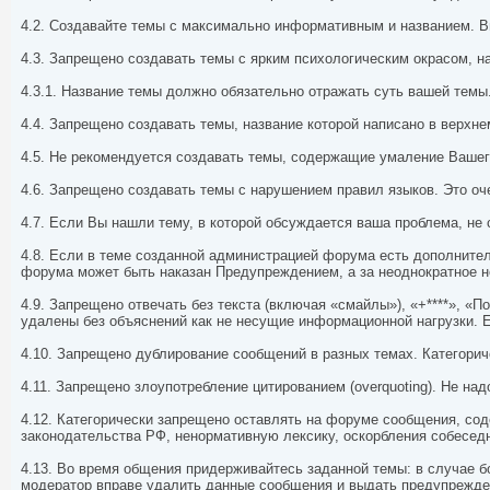
4.2. Создавайте темы с максимально информативным и названием. 
4.3. Запрещено создавать темы с ярким психологическим окрасом, н
4.3.1. Название темы должно обязательно отражать суть вашей темы
4.4. Запрещено создавать темы, название которой написано в верхне
4.5. Не рекомендуется создавать темы, содержащие умаление Вашего
4.6. Запрещено создавать темы с нарушением правил языков. Это оч
4.7. Если Вы нашли тему, в которой обсуждается ваша проблема, н
4.8. Если в теме созданной администрацией форума есть дополнител
форума может быть наказан Предупреждением, а за неоднократное н
4.9. Запрещено отвечать без текста (включая «смайлы»), «+****», «
удалены без объяснений как не несущие информационной нагрузки. Е
4.10. Запрещено дублирование сообщений в разных темах. Категори
4.11. Запрещено злоупотребление цитированием (overquoting). Не н
4.12. Категорически запрещено оставлять на форуме сообщения, с
законодательства РФ, ненормативную лексику, оскорбления собесед
4.13. Во время общения придерживайтесь заданной темы: в случае б
модератор вправе удалить данные сообщения и выдать предупрежден