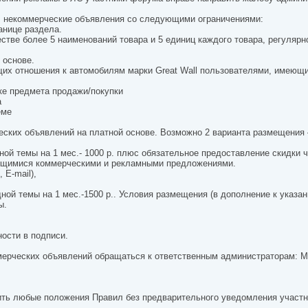
е, некоммерческие объявления со следующими ограничениями:
анице раздела.
стве более 5 наименований товара и 5 единиц каждого товара, регулярн
 основе.
щих отношения к автомобилям марки Great Wall пользователями, имеющ
ке предмета продажи/покупки
а
еме
ских объявлений на платной основе. Возможно 2 варианта размещения –
ной темы на 1 мес.- 1000 р. плюс обязательное предоставление скидки
яющимися коммерческими и рекламными предложениями.
 E-mail),
ой темы на 1 мес.-1500 р.. Условия размещения (в дополнение к указанн
ы.
ости в подписи.
мерческих объявлений обращаться к ответственным администраторам: Ма
ть любые положения Правил без предварительного уведомления участни