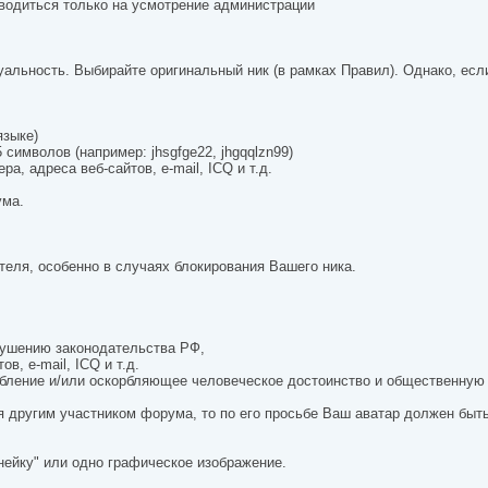
зводиться только на усмотрение администрации
альность. Выбирайте оригинальный ник (в рамках Правил). Однако, есл
языке)
символов (например: jhsgfge22, jhgqqlzn99)
, адреса веб-сайтов, e-mail, ICQ и т.д.
ума.
ателя, особенно в случаях блокирования Вашего ника.
арушению законодательства РФ,
в, e-mail, ICQ и т.д.
орбление и/или оскорбляющее человеческое достоинство и общественную
ся другим участником форума, то по его просьбе Ваш аватар должен быт
нейку" или одно графическое изображение.