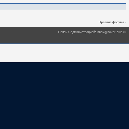
Правила форума
·
Связь с администрацией: inbox@hover-club.ru