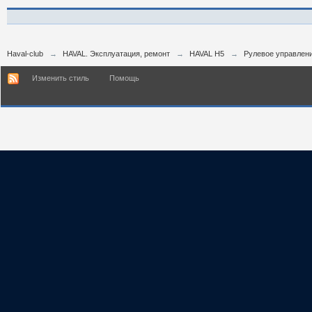
Haval-club
→
HAVAL. Эксплуатация, ремонт
→
HAVAL H5
→
Рулевое управлен
Изменить стиль
Помощь