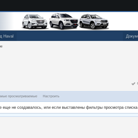
д Haval
Докум
ие
О
мые просматриваемые
Настроить
е еще не создавалось, или если выставлены фильтры просмотра списка