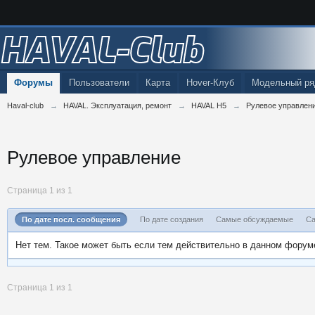
HAVAL-Club
Форумы
Пользователи
Карта
Hover-Клуб
Модельный ря
Haval-club
→
HAVAL. Эксплуатация, ремонт
→
HAVAL H5
→
Рулевое управлен
Рулевое управление
Страница 1 из 1
По дате посл. сообщения
По дате создания
Самые обсуждаемые
Са
Нет тем. Такое может быть если тем действительно в данном форум
Страница 1 из 1