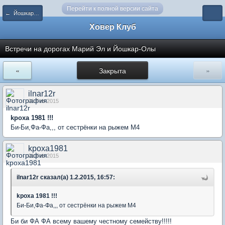
Перейти к полной версии сайта
← Йошкар-Ола и Марий Эл
Ховер Клуб
Встречи на дорогах Марий Эл и Йошкар-Олы
«
Закрыта
»
ilnar12r
01 Feb 2015
kроха 1981 !!!
Би-Би,Фа-Фа,,, от сестрёнки на рыжем М4
kpoxa1981
01 Feb 2015
ilnar12r сказал(а) 1.2.2015, 16:57:
kроха 1981 !!!
Би-Би,Фа-Фа,,, от сестрёнки на рыжем М4
Би би ФА ФА всему вашему честному семейству!!!!!