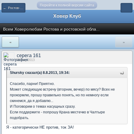
Перейти к полной версии сайта
← Ростов-на-Дону и область
Ховер Клуб
Всем Ховеролюбам Ростова и ростовской обла...
«
»
серега 161
08 Aug 2013
Shursky сказал(а) 8.8.2013, 19:34:
Спасибо, парни! Приятно.
Может следующую встречу (вторник, вечер) по мясу? Всех не
прокормлю, прошу правильно понять, но по немногу если
скинемся, да я добавлю...
И Поговорим о темах насущных сразу.
Если поддержите - попрошу Крана местечко в Чалтыре
подобрать.
Я - категорически НЕ против, ток ЗА!