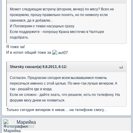
Может следующую встречу (вторник, вечер) по мясу? Всех не
прокормлю, прошу правильно понять, но по немногу если
скинемся, да я добавлю...
И Поговорим о темах насущных сразу.
Если поддержите - попрошу Крана местечко в Чалтыре
подобрать.
Я тоже за!
И в котел общий тоже за
Shursky сказал(а) 9.8.2013, 6:12:
Согласен. Предлагаю сегодня всем вызвавшимся помочь
пересечься именно с этой целью. По мне-так лучше вечером. А
так - решайте где и когда.
Если не сложно - дайте знать, что решили, хоть по телефону. На
форуме могу днем не появиться.
Только сегодня вечером я никак....на телефоне смогу...
Марийка
31 Aug 2015