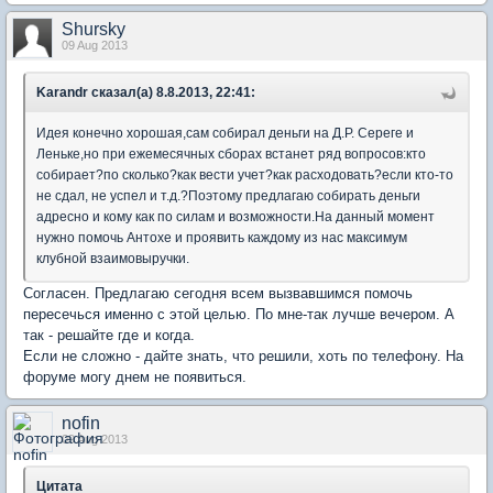
Shursky
09 Aug 2013
Karandr сказал(а) 8.8.2013, 22:41:
Идея конечно хорошая,сам собирал деньги на Д.Р. Сереге и
Леньке,но при ежемесячных сборах встанет ряд вопросов:кто
собирает?по сколько?как вести учет?как расходовать?если кто-то
не сдал, не успел и т.д.?Поэтому предлагаю собирать деньги
адресно и кому как по силам и возможности.На данный момент
нужно помочь Антохе и проявить каждому из нас максимум
клубной взаимовыручки.
Согласен. Предлагаю сегодня всем вызвавшимся помочь
пересечься именно с этой целью. По мне-так лучше вечером. А
так - решайте где и когда.
Если не сложно - дайте знать, что решили, хоть по телефону. На
форуме могу днем не появиться.
nofin
09 Aug 2013
Цитата