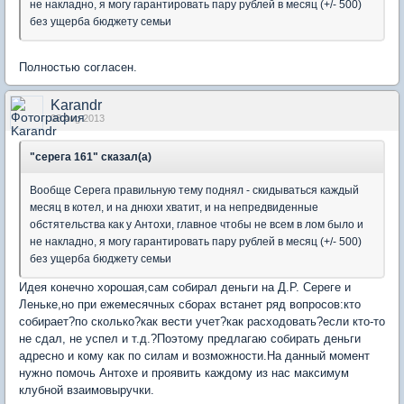
не накладно, я могу гарантировать пару рублей в месяц (+/- 500)
без ущерба бюджету семьи
Полностью согласен.
Karandr
08 Aug 2013
"серега 161" сказал(а)
Вообще Серега правильную тему поднял - скидываться каждый
месяц в котел, и на днюхи хватит, и на непредвиденные
обстятельства как у Антохи, главное чтобы не всем в лом было и
не накладно, я могу гарантировать пару рублей в месяц (+/- 500)
без ущерба бюджету семьи
Идея конечно хорошая,сам собирал деньги на Д.Р. Сереге и
Леньке,но при ежемесячных сборах встанет ряд вопросов:кто
собирает?по сколько?как вести учет?как расходовать?если кто-то
не сдал, не успел и т.д.?Поэтому предлагаю собирать деньги
адресно и кому как по силам и возможности.На данный момент
нужно помочь Антохе и проявить каждому из нас максимум
клубной взаимовыручки.